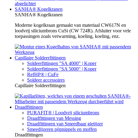
SANHA® Kogelkranen
SANHA® Kogelkranen
Moderne kogelkraan gemaakt van materiaal CW617N en
loodvrij siliciumbrons CuSi (CW 724R). Afsluiter voor vele
toepassingen zoals verwarming, koeling, koeling, enz.
Capillaire Soldeerfittingen
Soldeerfittingen "SA 4000" | Koper
Soldeerfittingen "SA 5000" | Koper
RefHP® | CuFe
Soldeer accessoires
Capillaire Soldeerfittingen
Draadfittingen
PURAFIT® | Loodvrij siliciumbrons
Draadfittingen van Messing
Draadfittingen van Smeedbaar gietijzer
Smeedijzeren pijpnippels en moffen
Draadfittingen