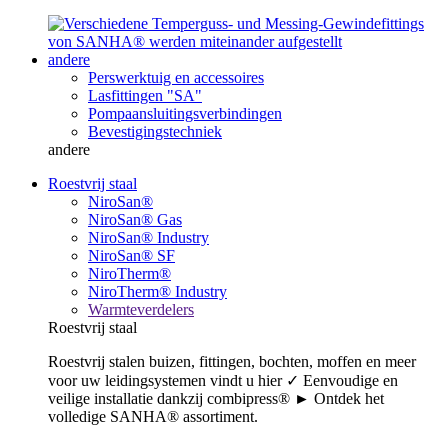
andere
Perswerktuig en accessoires
Lasfittingen "SA"
Pompaansluitingsverbindingen
Bevestigingstechniek
andere
Roestvrij staal
NiroSan®
NiroSan® Gas
NiroSan® Industry
NiroSan® SF
NiroTherm®
NiroTherm® Industry
Warmteverdelers
Roestvrij staal
Roestvrij stalen buizen, fittingen, bochten, moffen en meer
voor uw leidingsystemen vindt u hier ✓ Eenvoudige en
veilige installatie dankzij combipress® ► Ontdek het
volledige SANHA® assortiment.