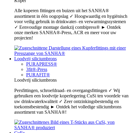
Koper
Alle koperen fittingen en buizen uit het SANHA®
assortiment in één oogopslag ✓ Hoogwaardig en hygiënisch
voor veilig gebruik in drinkwater- en verwarmingssystemen
✓ Eenvoudige montage dankzij combipress® ► Ontdek
onze merken SANHA®-Press, ACR en meer voor uw
projecten!
Loodvrij siliciumbrons
PURAPRESS®
3fit®-Press
PURAFIT®
Loodvrij siliciumbrons
Persfittingen, schroefdraad- en overgangsfittingen ✓ Wij
gebruiken een loodvrije koperlegering CuSi ten voordele van
uw drinkwaterkwaliteit ✓ Zeer ontzinkingsbestendig en
toekomstbestendig ► Ontdek het volledige siliciumbrons
assortiment van SANHA®!
CuFe