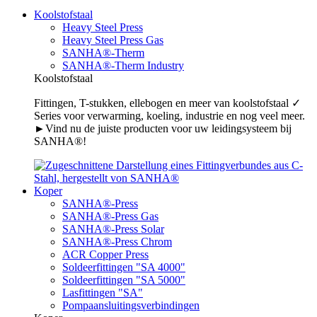
Koolstofstaal
Heavy Steel Press
Heavy Steel Press Gas
SANHA®-Therm
SANHA®-Therm Industry
Koolstofstaal
Fittingen, T-stukken, ellebogen en meer van koolstofstaal ✓
Series voor verwarming, koeling, industrie en nog veel meer.
►Vind nu de juiste producten voor uw leidingsysteem bij
SANHA®!
Koper
SANHA®-Press
SANHA®-Press Gas
SANHA®-Press Solar
SANHA®-Press Chrom
ACR Copper Press
Soldeerfittingen "SA 4000"
Soldeerfittingen "SA 5000"
Lasfittingen "SA"
Pompaansluitingsverbindingen