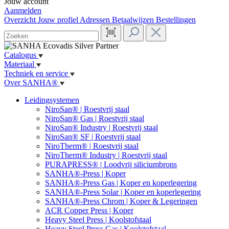
Jouw account
Aanmelden
Overzicht
Jouw profiel
Adressen
Betaalwijzen
Bestellingen
Catalogus
Materiaal
Techniek en service
Over SANHA®
Leidingsystemen
NiroSan® | Roestvrij staal
NiroSan® Gas | Roestvrij staal
NiroSan® Industry | Roestvrij staal
NiroSan® SF | Roestvrij staal
NiroTherm® | Roestvrij staal
NiroTherm® Industry | Roestvrij staal
PURAPRESS® | Loodvrij siliciumbrons
SANHA®-Press | Koper
SANHA®-Press Gas | Koper en koperlegering
SANHA®-Press Solar | Koper en koperlegering
SANHA®-Press Chrom | Koper & Legeringen
ACR Copper Press | Koper
Heavy Steel Press | Koolstofstaal
Heavy Steel Press Gas | Koolstofstaal