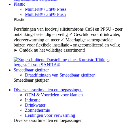
Plastic
MultiFit® / 3fit®-Press
MultiFit® / 3fit®-Push
Plastic
Persfittingen van loodvrij siliciumbrons CuSi en PPSU - zeer
ontzinkingsbestendig en veilig ✓ Geschikt voor drinkwater,
vloerverwarming en meer ✓ Meerlagige samengestelde
buizen voor flexibele installatie - ongecompliceerd en veilig
► Ontdek nu het volledige assortiment!
Smeedbaar gietijzer
Draadfittingen van Smeedbaar gietijzer
Smeedbaar gietijzer
Diverse assortimenten en toepassingen
OEM & Voordelen voor klanten
Industrie
Drinkwater
Zonnethermie
Leidingen voor verwarming
Diverse assortimenten en toepassingen