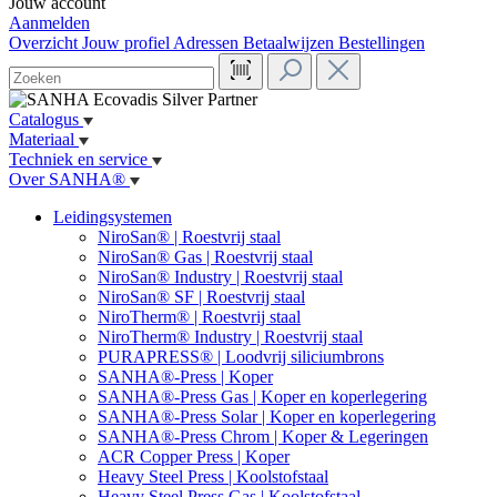
Jouw account
Aanmelden
Overzicht
Jouw profiel
Adressen
Betaalwijzen
Bestellingen
Catalogus
Materiaal
Techniek en service
Over SANHA®
Leidingsystemen
NiroSan® | Roestvrij staal
NiroSan® Gas | Roestvrij staal
NiroSan® Industry | Roestvrij staal
NiroSan® SF | Roestvrij staal
NiroTherm® | Roestvrij staal
NiroTherm® Industry | Roestvrij staal
PURAPRESS® | Loodvrij siliciumbrons
SANHA®-Press | Koper
SANHA®-Press Gas | Koper en koperlegering
SANHA®-Press Solar | Koper en koperlegering
SANHA®-Press Chrom | Koper & Legeringen
ACR Copper Press | Koper
Heavy Steel Press | Koolstofstaal
Heavy Steel Press Gas | Koolstofstaal