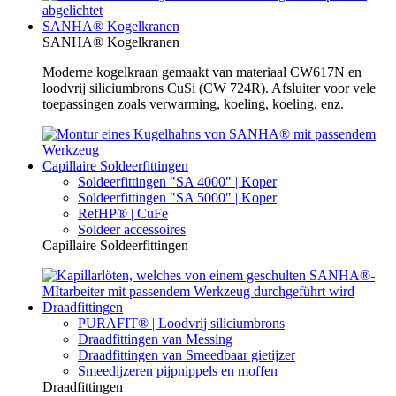
SANHA® Kogelkranen
SANHA® Kogelkranen
Moderne kogelkraan gemaakt van materiaal CW617N en
loodvrij siliciumbrons CuSi (CW 724R). Afsluiter voor vele
toepassingen zoals verwarming, koeling, koeling, enz.
Capillaire Soldeerfittingen
Soldeerfittingen "SA 4000" | Koper
Soldeerfittingen "SA 5000" | Koper
RefHP® | CuFe
Soldeer accessoires
Capillaire Soldeerfittingen
Draadfittingen
PURAFIT® | Loodvrij siliciumbrons
Draadfittingen van Messing
Draadfittingen van Smeedbaar gietijzer
Smeedijzeren pijpnippels en moffen
Draadfittingen