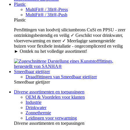
Plastic
MultiFit® / 3fit®-Press
MultiFit® / 3fit®-Push
Plastic
Persfittingen van loodvrij siliciumbrons CuSi en PPSU - zeer
ontzinkingsbestendig en veilig ✓ Geschikt voor drinkwater,
vloerverwarming en meer ✓ Meerlagige samengestelde
buizen voor flexibele installatie - ongecompliceerd en veilig
► Ontdek nu het volledige assortiment!
Smeedbaar gietijzer
Draadfittingen van Smeedbaar gietijzer
Smeedbaar gietijzer
Diverse assortimenten en toepassingen
OEM & Voordelen voor klanten
Industrie
Drinkwater
Zonnethermie
Leidingen voor verwarming
Diverse assortimenten en toepassingen