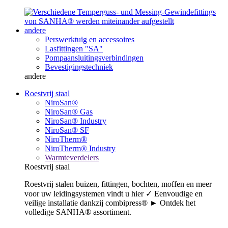
andere
Perswerktuig en accessoires
Lasfittingen "SA"
Pompaansluitingsverbindingen
Bevestigingstechniek
andere
Roestvrij staal
NiroSan®
NiroSan® Gas
NiroSan® Industry
NiroSan® SF
NiroTherm®
NiroTherm® Industry
Warmteverdelers
Roestvrij staal
Roestvrij stalen buizen, fittingen, bochten, moffen en meer
voor uw leidingsystemen vindt u hier ✓ Eenvoudige en
veilige installatie dankzij combipress® ► Ontdek het
volledige SANHA® assortiment.