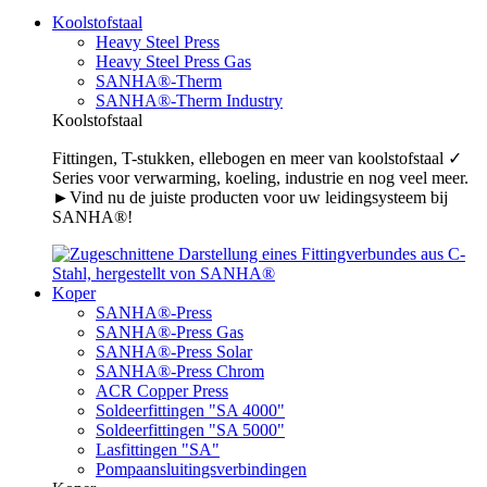
Koolstofstaal
Heavy Steel Press
Heavy Steel Press Gas
SANHA®-Therm
SANHA®-Therm Industry
Koolstofstaal
Fittingen, T-stukken, ellebogen en meer van koolstofstaal ✓
Series voor verwarming, koeling, industrie en nog veel meer.
►Vind nu de juiste producten voor uw leidingsysteem bij
SANHA®!
Koper
SANHA®-Press
SANHA®-Press Gas
SANHA®-Press Solar
SANHA®-Press Chrom
ACR Copper Press
Soldeerfittingen "SA 4000"
Soldeerfittingen "SA 5000"
Lasfittingen "SA"
Pompaansluitingsverbindingen