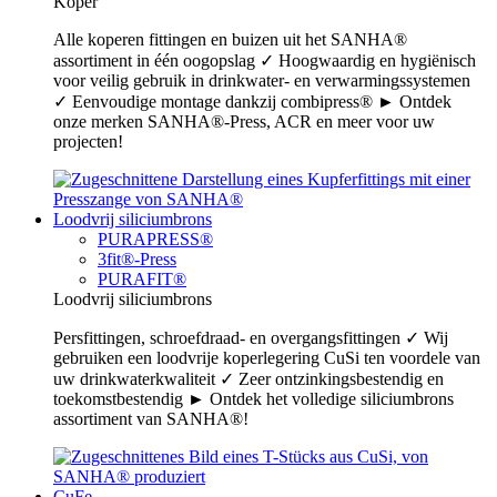
Koper
Alle koperen fittingen en buizen uit het SANHA®
assortiment in één oogopslag ✓ Hoogwaardig en hygiënisch
voor veilig gebruik in drinkwater- en verwarmingssystemen
✓ Eenvoudige montage dankzij combipress® ► Ontdek
onze merken SANHA®-Press, ACR en meer voor uw
projecten!
Loodvrij siliciumbrons
PURAPRESS®
3fit®-Press
PURAFIT®
Loodvrij siliciumbrons
Persfittingen, schroefdraad- en overgangsfittingen ✓ Wij
gebruiken een loodvrije koperlegering CuSi ten voordele van
uw drinkwaterkwaliteit ✓ Zeer ontzinkingsbestendig en
toekomstbestendig ► Ontdek het volledige siliciumbrons
assortiment van SANHA®!
CuFe