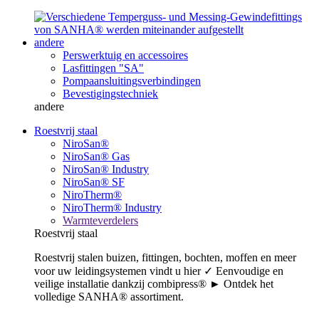
andere
Perswerktuig en accessoires
Lasfittingen "SA"
Pompaansluitingsverbindingen
Bevestigingstechniek
andere
Roestvrij staal
NiroSan®
NiroSan® Gas
NiroSan® Industry
NiroSan® SF
NiroTherm®
NiroTherm® Industry
Warmteverdelers
Roestvrij staal
Roestvrij stalen buizen, fittingen, bochten, moffen en meer
voor uw leidingsystemen vindt u hier ✓ Eenvoudige en
veilige installatie dankzij combipress® ► Ontdek het
volledige SANHA® assortiment.