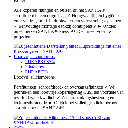
Koper
Alle koperen fittingen en buizen uit het SANHA®
assortiment in één oogopslag ✓ Hoogwaardig en hygiënisch
voor veilig gebruik in drinkwater- en verwarmingssystemen
✓ Eenvoudige montage dankzij combipress® ► Ontdek
onze merken SANHA®-Press, ACR en meer voor uw
projecten!
Loodvrij siliciumbrons
PURAPRESS®
3fit®-Press
PURAFIT®
Loodvrij siliciumbrons
Persfittingen, schroefdraad- en overgangsfittingen ✓ Wij
gebruiken een loodvrije koperlegering CuSi ten voordele van
uw drinkwaterkwaliteit ✓ Zeer ontzinkingsbestendig en
toekomstbestendig ► Ontdek het volledige siliciumbrons
assortiment van SANHA®!
CuFe