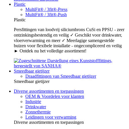
Plastic
MultiFit® / 3fit®-Press
MultiFit® / 3fit®-Push
Plastic
Persfittingen van loodvrij siliciumbrons CuSi en PPSU - zeer
ontzinkingsbestendig en veilig ✓ Geschikt voor drinkwater,
vloerverwarming en meer ✓ Meerlagige samengestelde
buizen voor flexibele installatie - ongecompliceerd en veilig
► Ontdek nu het volledige assortiment!
Smeedbaar gietijzer
Draadfittingen van Smeedbaar gietijzer
Smeedbaar gietijzer
Diverse assortimenten en toepassingen
OEM & Voordelen voor klanten
Industrie
Drinkwater
Zonnethermie
Leidingen voor verwarming
Diverse assortimenten en toepassingen