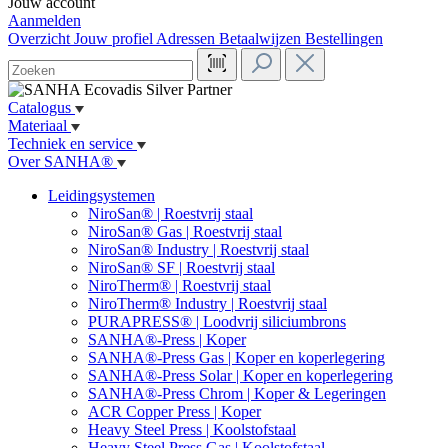
Jouw account
Aanmelden
Overzicht
Jouw profiel
Adressen
Betaalwijzen
Bestellingen
Catalogus
Materiaal
Techniek en service
Over SANHA®
Leidingsystemen
NiroSan® | Roestvrij staal
NiroSan® Gas | Roestvrij staal
NiroSan® Industry | Roestvrij staal
NiroSan® SF | Roestvrij staal
NiroTherm® | Roestvrij staal
NiroTherm® Industry | Roestvrij staal
PURAPRESS® | Loodvrij siliciumbrons
SANHA®-Press | Koper
SANHA®-Press Gas | Koper en koperlegering
SANHA®-Press Solar | Koper en koperlegering
SANHA®-Press Chrom | Koper & Legeringen
ACR Copper Press | Koper
Heavy Steel Press | Koolstofstaal
Heavy Steel Press Gas | Koolstofstaal