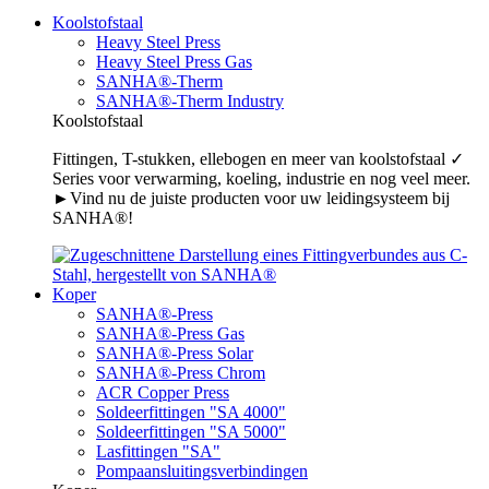
Koolstofstaal
Heavy Steel Press
Heavy Steel Press Gas
SANHA®-Therm
SANHA®-Therm Industry
Koolstofstaal
Fittingen, T-stukken, ellebogen en meer van koolstofstaal ✓
Series voor verwarming, koeling, industrie en nog veel meer.
►Vind nu de juiste producten voor uw leidingsysteem bij
SANHA®!
Koper
SANHA®-Press
SANHA®-Press Gas
SANHA®-Press Solar
SANHA®-Press Chrom
ACR Copper Press
Soldeerfittingen "SA 4000"
Soldeerfittingen "SA 5000"
Lasfittingen "SA"
Pompaansluitingsverbindingen