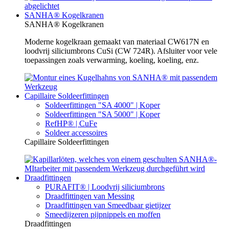
SANHA® Kogelkranen
SANHA® Kogelkranen
Moderne kogelkraan gemaakt van materiaal CW617N en
loodvrij siliciumbrons CuSi (CW 724R). Afsluiter voor vele
toepassingen zoals verwarming, koeling, koeling, enz.
Capillaire Soldeerfittingen
Soldeerfittingen "SA 4000" | Koper
Soldeerfittingen "SA 5000" | Koper
RefHP® | CuFe
Soldeer accessoires
Capillaire Soldeerfittingen
Draadfittingen
PURAFIT® | Loodvrij siliciumbrons
Draadfittingen van Messing
Draadfittingen van Smeedbaar gietijzer
Smeedijzeren pijpnippels en moffen
Draadfittingen