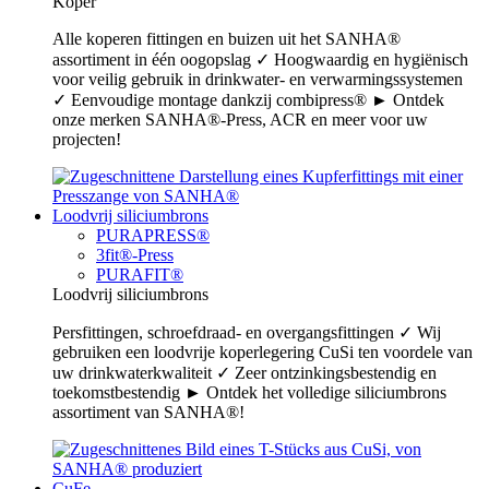
Koper
Alle koperen fittingen en buizen uit het SANHA®
assortiment in één oogopslag ✓ Hoogwaardig en hygiënisch
voor veilig gebruik in drinkwater- en verwarmingssystemen
✓ Eenvoudige montage dankzij combipress® ► Ontdek
onze merken SANHA®-Press, ACR en meer voor uw
projecten!
Loodvrij siliciumbrons
PURAPRESS®
3fit®-Press
PURAFIT®
Loodvrij siliciumbrons
Persfittingen, schroefdraad- en overgangsfittingen ✓ Wij
gebruiken een loodvrije koperlegering CuSi ten voordele van
uw drinkwaterkwaliteit ✓ Zeer ontzinkingsbestendig en
toekomstbestendig ► Ontdek het volledige siliciumbrons
assortiment van SANHA®!
CuFe