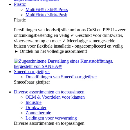
Plastic
MultiFit® / 3fit®-Press
MultiFit® / 3fit®-Push
Plastic
Persfittingen van loodvrij siliciumbrons CuSi en PPSU - zeer
ontzinkingsbestendig en veilig ✓ Geschikt voor drinkwater,
vloerverwarming en meer ✓ Meerlagige samengestelde
buizen voor flexibele installatie - ongecompliceerd en veilig
► Ontdek nu het volledige assortiment!
Smeedbaar gietijzer
Draadfittingen van Smeedbaar gietijzer
Smeedbaar gietijzer
Diverse assortimenten en toepassingen
OEM & Voordelen voor klanten
Industrie
Drinkwater
Zonnethermie
Leidingen voor verwarming
Diverse assortimenten en toepassingen