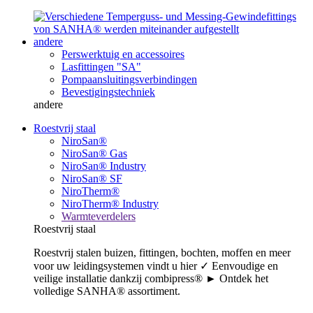
andere
Perswerktuig en accessoires
Lasfittingen "SA"
Pompaansluitingsverbindingen
Bevestigingstechniek
andere
Roestvrij staal
NiroSan®
NiroSan® Gas
NiroSan® Industry
NiroSan® SF
NiroTherm®
NiroTherm® Industry
Warmteverdelers
Roestvrij staal
Roestvrij stalen buizen, fittingen, bochten, moffen en meer
voor uw leidingsystemen vindt u hier ✓ Eenvoudige en
veilige installatie dankzij combipress® ► Ontdek het
volledige SANHA® assortiment.