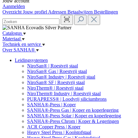
Jouw account
Aanmelden
Overzicht
Jouw profiel
Adressen
Betaalwijzen
Bestellingen
Catalogus
Materiaal
Techniek en service
Over SANHA®
Leidingsystemen
NiroSan® | Roestvrij staal
NiroSan® Gas | Roestvrij staal
NiroSan® Industry | Roestvrij staal
NiroSan® SF | Roestvrij staal
NiroTherm® | Roestvrij staal
NiroTherm® Industry | Roestvrij staal
PURAPRESS® | Loodvrij siliciumbrons
SANHA®-Press | Koper
SANHA®-Press Gas | Koper en koperlegering
SANHA®-Press Solar | Koper en koperlegering
SANHA®-Press Chrom | Koper & Legeringen
ACR Copper Press | Koper
Heavy Steel Press | Koolstofstaal
Heavy Steel Press Gas | Koolstofstaal