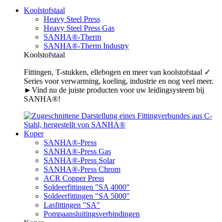
Koolstofstaal
Heavy Steel Press
Heavy Steel Press Gas
SANHA®-Therm
SANHA®-Therm Industry
Koolstofstaal
Fittingen, T-stukken, ellebogen en meer van koolstofstaal ✓
Series voor verwarming, koeling, industrie en nog veel meer.
►Vind nu de juiste producten voor uw leidingsysteem bij
SANHA®!
Koper
SANHA®-Press
SANHA®-Press Gas
SANHA®-Press Solar
SANHA®-Press Chrom
ACR Copper Press
Soldeerfittingen "SA 4000"
Soldeerfittingen "SA 5000"
Lasfittingen "SA"
Pompaansluitingsverbindingen