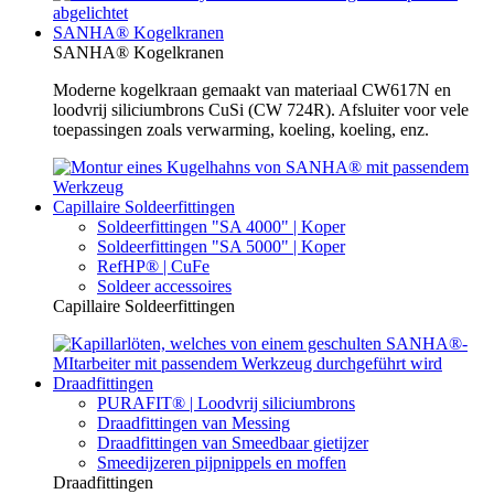
SANHA® Kogelkranen
SANHA® Kogelkranen
Moderne kogelkraan gemaakt van materiaal CW617N en
loodvrij siliciumbrons CuSi (CW 724R). Afsluiter voor vele
toepassingen zoals verwarming, koeling, koeling, enz.
Capillaire Soldeerfittingen
Soldeerfittingen "SA 4000" | Koper
Soldeerfittingen "SA 5000" | Koper
RefHP® | CuFe
Soldeer accessoires
Capillaire Soldeerfittingen
Draadfittingen
PURAFIT® | Loodvrij siliciumbrons
Draadfittingen van Messing
Draadfittingen van Smeedbaar gietijzer
Smeedijzeren pijpnippels en moffen
Draadfittingen