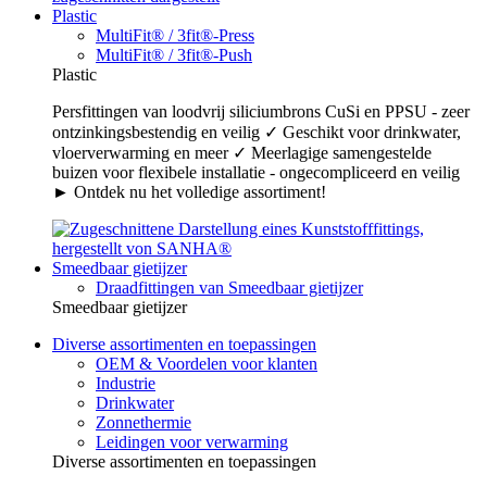
Plastic
MultiFit® / 3fit®-Press
MultiFit® / 3fit®-Push
Plastic
Persfittingen van loodvrij siliciumbrons CuSi en PPSU - zeer
ontzinkingsbestendig en veilig ✓ Geschikt voor drinkwater,
vloerverwarming en meer ✓ Meerlagige samengestelde
buizen voor flexibele installatie - ongecompliceerd en veilig
► Ontdek nu het volledige assortiment!
Smeedbaar gietijzer
Draadfittingen van Smeedbaar gietijzer
Smeedbaar gietijzer
Diverse assortimenten en toepassingen
OEM & Voordelen voor klanten
Industrie
Drinkwater
Zonnethermie
Leidingen voor verwarming
Diverse assortimenten en toepassingen