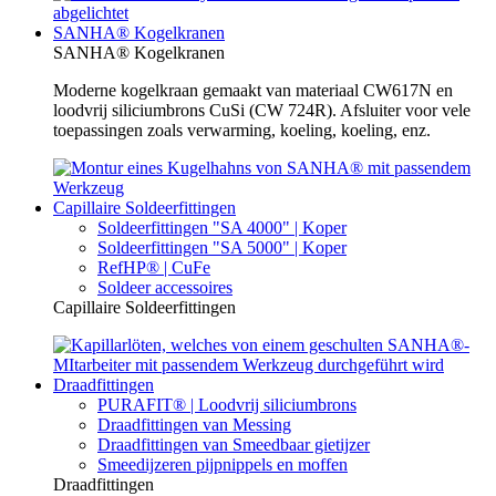
SANHA® Kogelkranen
SANHA® Kogelkranen
Moderne kogelkraan gemaakt van materiaal CW617N en
loodvrij siliciumbrons CuSi (CW 724R). Afsluiter voor vele
toepassingen zoals verwarming, koeling, koeling, enz.
Capillaire Soldeerfittingen
Soldeerfittingen "SA 4000" | Koper
Soldeerfittingen "SA 5000" | Koper
RefHP® | CuFe
Soldeer accessoires
Capillaire Soldeerfittingen
Draadfittingen
PURAFIT® | Loodvrij siliciumbrons
Draadfittingen van Messing
Draadfittingen van Smeedbaar gietijzer
Smeedijzeren pijpnippels en moffen
Draadfittingen