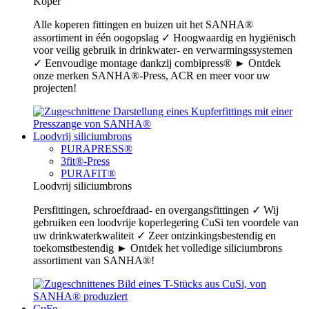
Koper
Alle koperen fittingen en buizen uit het SANHA®
assortiment in één oogopslag ✓ Hoogwaardig en hygiënisch
voor veilig gebruik in drinkwater- en verwarmingssystemen
✓ Eenvoudige montage dankzij combipress® ► Ontdek
onze merken SANHA®-Press, ACR en meer voor uw
projecten!
Loodvrij siliciumbrons
PURAPRESS®
3fit®-Press
PURAFIT®
Loodvrij siliciumbrons
Persfittingen, schroefdraad- en overgangsfittingen ✓ Wij
gebruiken een loodvrije koperlegering CuSi ten voordele van
uw drinkwaterkwaliteit ✓ Zeer ontzinkingsbestendig en
toekomstbestendig ► Ontdek het volledige siliciumbrons
assortiment van SANHA®!
CuFe