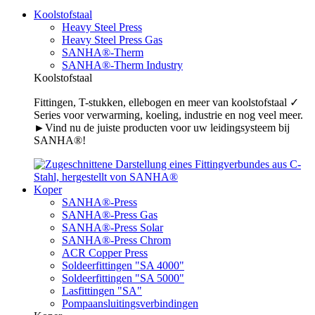
Koolstofstaal
Heavy Steel Press
Heavy Steel Press Gas
SANHA®-Therm
SANHA®-Therm Industry
Koolstofstaal
Fittingen, T-stukken, ellebogen en meer van koolstofstaal ✓
Series voor verwarming, koeling, industrie en nog veel meer.
►Vind nu de juiste producten voor uw leidingsysteem bij
SANHA®!
Koper
SANHA®-Press
SANHA®-Press Gas
SANHA®-Press Solar
SANHA®-Press Chrom
ACR Copper Press
Soldeerfittingen "SA 4000"
Soldeerfittingen "SA 5000"
Lasfittingen "SA"
Pompaansluitingsverbindingen