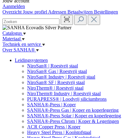
Jouw account
Aanmelden
Overzicht
Jouw profiel
Adressen
Betaalwijzen
Bestellingen
Catalogus
Materiaal
Techniek en service
Over SANHA®
Leidingsystemen
NiroSan® | Roestvrij staal
NiroSan® Gas | Roestvrij staal
NiroSan® Industry | Roestvrij staal
NiroSan® SF | Roestvrij staal
NiroTherm® | Roestvrij staal
NiroTherm® Industry | Roestvrij staal
PURAPRESS® | Loodvrij siliciumbrons
SANHA®-Press | Koper
SANHA®-Press Gas | Koper en koperlegering
SANHA®-Press Solar | Koper en koperlegering
SANHA®-Press Chrom | Koper & Legeringen
ACR Copper Press | Koper
Heavy Steel Press | Koolstofstaal
Heavy Steel Press Gas | Koolstofstaal