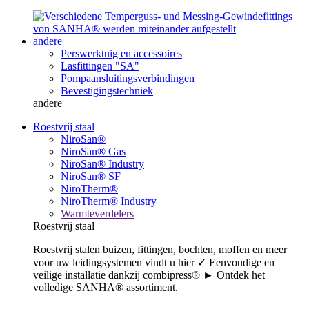
andere
Perswerktuig en accessoires
Lasfittingen "SA"
Pompaansluitingsverbindingen
Bevestigingstechniek
andere
Roestvrij staal
NiroSan®
NiroSan® Gas
NiroSan® Industry
NiroSan® SF
NiroTherm®
NiroTherm® Industry
Warmteverdelers
Roestvrij staal
Roestvrij stalen buizen, fittingen, bochten, moffen en meer
voor uw leidingsystemen vindt u hier ✓ Eenvoudige en
veilige installatie dankzij combipress® ► Ontdek het
volledige SANHA® assortiment.