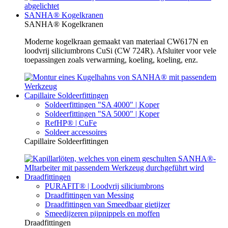
SANHA® Kogelkranen
SANHA® Kogelkranen
Moderne kogelkraan gemaakt van materiaal CW617N en
loodvrij siliciumbrons CuSi (CW 724R). Afsluiter voor vele
toepassingen zoals verwarming, koeling, koeling, enz.
Capillaire Soldeerfittingen
Soldeerfittingen "SA 4000" | Koper
Soldeerfittingen "SA 5000" | Koper
RefHP® | CuFe
Soldeer accessoires
Capillaire Soldeerfittingen
Draadfittingen
PURAFIT® | Loodvrij siliciumbrons
Draadfittingen van Messing
Draadfittingen van Smeedbaar gietijzer
Smeedijzeren pijpnippels en moffen
Draadfittingen