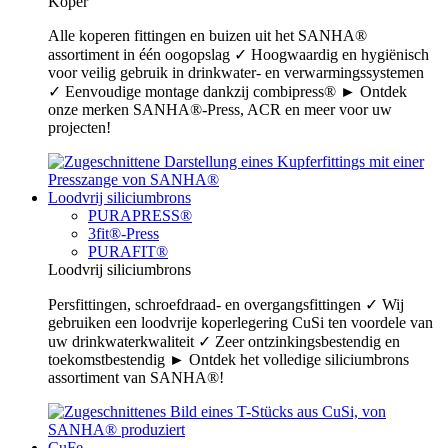
Koper
Alle koperen fittingen en buizen uit het SANHA®
assortiment in één oogopslag ✓ Hoogwaardig en hygiënisch
voor veilig gebruik in drinkwater- en verwarmingssystemen
✓ Eenvoudige montage dankzij combipress® ► Ontdek
onze merken SANHA®-Press, ACR en meer voor uw
projecten!
Loodvrij siliciumbrons
PURAPRESS®
3fit®-Press
PURAFIT®
Loodvrij siliciumbrons
Persfittingen, schroefdraad- en overgangsfittingen ✓ Wij
gebruiken een loodvrije koperlegering CuSi ten voordele van
uw drinkwaterkwaliteit ✓ Zeer ontzinkingsbestendig en
toekomstbestendig ► Ontdek het volledige siliciumbrons
assortiment van SANHA®!
CuFe