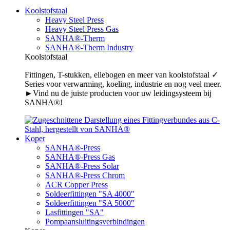
Koolstofstaal
Heavy Steel Press
Heavy Steel Press Gas
SANHA®-Therm
SANHA®-Therm Industry
Koolstofstaal
Fittingen, T-stukken, ellebogen en meer van koolstofstaal ✓
Series voor verwarming, koeling, industrie en nog veel meer.
►Vind nu de juiste producten voor uw leidingsysteem bij
SANHA®!
Koper
SANHA®-Press
SANHA®-Press Gas
SANHA®-Press Solar
SANHA®-Press Chrom
ACR Copper Press
Soldeerfittingen "SA 4000"
Soldeerfittingen "SA 5000"
Lasfittingen "SA"
Pompaansluitingsverbindingen