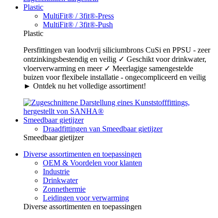
Plastic
MultiFit® / 3fit®-Press
MultiFit® / 3fit®-Push
Plastic
Persfittingen van loodvrij siliciumbrons CuSi en PPSU - zeer
ontzinkingsbestendig en veilig ✓ Geschikt voor drinkwater,
vloerverwarming en meer ✓ Meerlagige samengestelde
buizen voor flexibele installatie - ongecompliceerd en veilig
► Ontdek nu het volledige assortiment!
Smeedbaar gietijzer
Draadfittingen van Smeedbaar gietijzer
Smeedbaar gietijzer
Diverse assortimenten en toepassingen
OEM & Voordelen voor klanten
Industrie
Drinkwater
Zonnethermie
Leidingen voor verwarming
Diverse assortimenten en toepassingen