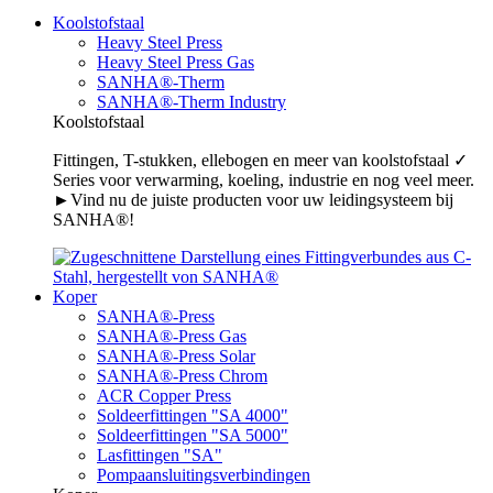
Koolstofstaal
Heavy Steel Press
Heavy Steel Press Gas
SANHA®-Therm
SANHA®-Therm Industry
Koolstofstaal
Fittingen, T-stukken, ellebogen en meer van koolstofstaal ✓
Series voor verwarming, koeling, industrie en nog veel meer.
►Vind nu de juiste producten voor uw leidingsysteem bij
SANHA®!
Koper
SANHA®-Press
SANHA®-Press Gas
SANHA®-Press Solar
SANHA®-Press Chrom
ACR Copper Press
Soldeerfittingen "SA 4000"
Soldeerfittingen "SA 5000"
Lasfittingen "SA"
Pompaansluitingsverbindingen