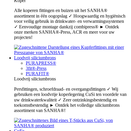
Koper
Alle koperen fittingen en buizen uit het SANHA®
assortiment in één oogopslag ✓ Hoogwaardig en hygiënisch
voor veilig gebruik in drinkwater- en verwarmingssystemen
✓ Eenvoudige montage dankzij combipress® ► Ontdek
onze merken SANHA®-Press, ACR en meer voor uw
projecten!
Loodvrij siliciumbrons
PURAPRESS®
3fit®-Press
PURAFIT®
Loodvrij siliciumbrons
Persfittingen, schroefdraad- en overgangsfittingen ✓ Wij
gebruiken een loodvrije koperlegering CuSi ten voordele van
uw drinkwaterkwaliteit ✓ Zeer ontzinkingsbestendig en
toekomstbestendig ► Ontdek het volledige siliciumbrons
assortiment van SANHA®!
CuFe