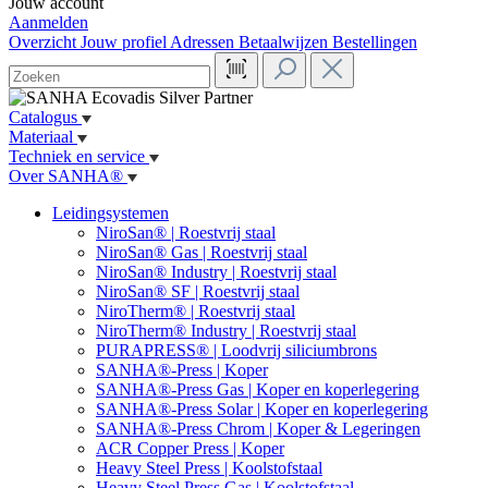
Jouw account
Aanmelden
Overzicht
Jouw profiel
Adressen
Betaalwijzen
Bestellingen
Catalogus
Materiaal
Techniek en service
Over SANHA®
Leidingsystemen
NiroSan® | Roestvrij staal
NiroSan® Gas | Roestvrij staal
NiroSan® Industry | Roestvrij staal
NiroSan® SF | Roestvrij staal
NiroTherm® | Roestvrij staal
NiroTherm® Industry | Roestvrij staal
PURAPRESS® | Loodvrij siliciumbrons
SANHA®-Press | Koper
SANHA®-Press Gas | Koper en koperlegering
SANHA®-Press Solar | Koper en koperlegering
SANHA®-Press Chrom | Koper & Legeringen
ACR Copper Press | Koper
Heavy Steel Press | Koolstofstaal
Heavy Steel Press Gas | Koolstofstaal