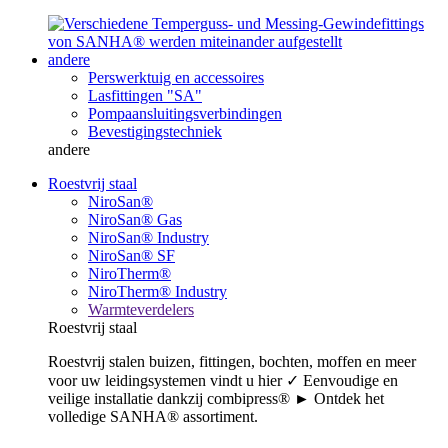
andere
Perswerktuig en accessoires
Lasfittingen "SA"
Pompaansluitingsverbindingen
Bevestigingstechniek
andere
Roestvrij staal
NiroSan®
NiroSan® Gas
NiroSan® Industry
NiroSan® SF
NiroTherm®
NiroTherm® Industry
Warmteverdelers
Roestvrij staal
Roestvrij stalen buizen, fittingen, bochten, moffen en meer
voor uw leidingsystemen vindt u hier ✓ Eenvoudige en
veilige installatie dankzij combipress® ► Ontdek het
volledige SANHA® assortiment.