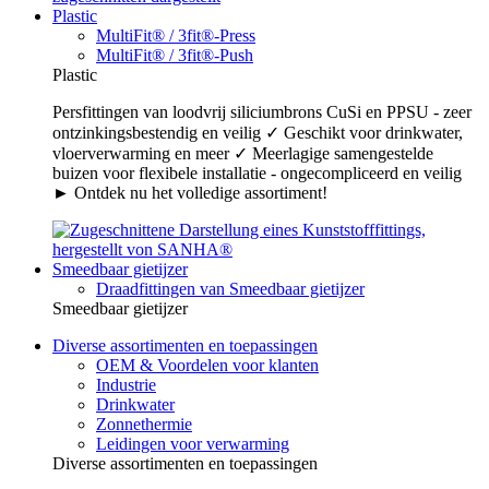
Plastic
MultiFit® / 3fit®-Press
MultiFit® / 3fit®-Push
Plastic
Persfittingen van loodvrij siliciumbrons CuSi en PPSU - zeer
ontzinkingsbestendig en veilig ✓ Geschikt voor drinkwater,
vloerverwarming en meer ✓ Meerlagige samengestelde
buizen voor flexibele installatie - ongecompliceerd en veilig
► Ontdek nu het volledige assortiment!
Smeedbaar gietijzer
Draadfittingen van Smeedbaar gietijzer
Smeedbaar gietijzer
Diverse assortimenten en toepassingen
OEM & Voordelen voor klanten
Industrie
Drinkwater
Zonnethermie
Leidingen voor verwarming
Diverse assortimenten en toepassingen