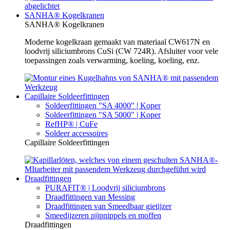
SANHA® Kogelkranen
SANHA® Kogelkranen
Moderne kogelkraan gemaakt van materiaal CW617N en
loodvrij siliciumbrons CuSi (CW 724R). Afsluiter voor vele
toepassingen zoals verwarming, koeling, koeling, enz.
Capillaire Soldeerfittingen
Soldeerfittingen "SA 4000" | Koper
Soldeerfittingen "SA 5000" | Koper
RefHP® | CuFe
Soldeer accessoires
Capillaire Soldeerfittingen
Draadfittingen
PURAFIT® | Loodvrij siliciumbrons
Draadfittingen van Messing
Draadfittingen van Smeedbaar gietijzer
Smeedijzeren pijpnippels en moffen
Draadfittingen