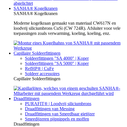
SANHA® Kogelkranen
SANHA® Kogelkranen
Moderne kogelkraan gemaakt van materiaal CW617N en
loodvrij siliciumbrons CuSi (CW 724R). Afsluiter voor vele
toepassingen zoals verwarming, koeling, koeling, enz.
Capillaire Soldeerfittingen
Soldeerfittingen "SA 4000" | Koper
Soldeerfittingen "SA 5000" | Koper
RefHP® | CuFe
Soldeer accessoires
Capillaire Soldeerfittingen
Draadfittingen
PURAFIT® | Loodvrij siliciumbrons
Draadfittingen van Messing
Draadfittingen van Smeedbaar gietijzer
Smeedijzeren pijpnippels en moffen
Draadfittingen