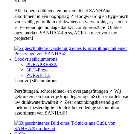
Koper
Alle koperen fittingen en buizen uit het SANHA®
assortiment in één oogopslag ✓ Hoogwaardig en hygiënisch
voor veilig gebruik in drinkwater- en verwarmingssystemen
✓ Eenvoudige montage dankzij combipress® ► Ontdek
onze merken SANHA®-Press, ACR en meer voor uw
projecten!
Loodvrij siliciumbrons
PURAPRESS®
3fit®-Press
PURAFIT®
Loodvrij siliciumbrons
Persfittingen, schroefdraad- en overgangsfittingen ✓ Wij
gebruiken een loodvrije koperlegering CuSi ten voordele van
uw drinkwaterkwaliteit ✓ Zeer ontzinkingsbestendig en
toekomstbestendig ► Ontdek het volledige siliciumbrons
assortiment van SANHA®!
CuFe