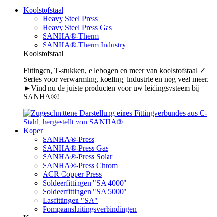
Koolstofstaal
Heavy Steel Press
Heavy Steel Press Gas
SANHA®-Therm
SANHA®-Therm Industry
Koolstofstaal
Fittingen, T-stukken, ellebogen en meer van koolstofstaal ✓
Series voor verwarming, koeling, industrie en nog veel meer.
►Vind nu de juiste producten voor uw leidingsysteem bij
SANHA®!
Koper
SANHA®-Press
SANHA®-Press Gas
SANHA®-Press Solar
SANHA®-Press Chrom
ACR Copper Press
Soldeerfittingen "SA 4000"
Soldeerfittingen "SA 5000"
Lasfittingen "SA"
Pompaansluitingsverbindingen