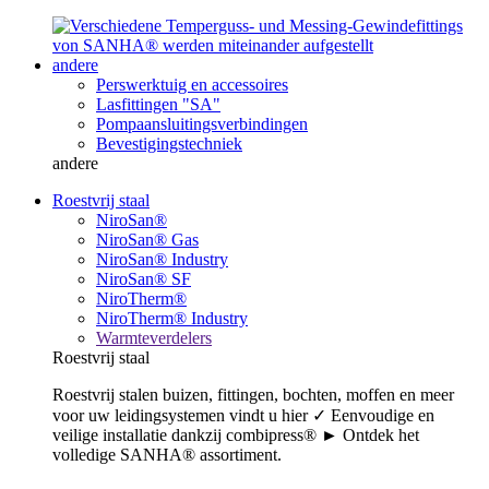
andere
Perswerktuig en accessoires
Lasfittingen "SA"
Pompaansluitingsverbindingen
Bevestigingstechniek
andere
Roestvrij staal
NiroSan®
NiroSan® Gas
NiroSan® Industry
NiroSan® SF
NiroTherm®
NiroTherm® Industry
Warmteverdelers
Roestvrij staal
Roestvrij stalen buizen, fittingen, bochten, moffen en meer
voor uw leidingsystemen vindt u hier ✓ Eenvoudige en
veilige installatie dankzij combipress® ► Ontdek het
volledige SANHA® assortiment.