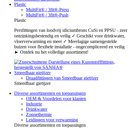
Plastic
MultiFit® / 3fit®-Press
MultiFit® / 3fit®-Push
Plastic
Persfittingen van loodvrij siliciumbrons CuSi en PPSU - zeer
ontzinkingsbestendig en veilig ✓ Geschikt voor drinkwater,
vloerverwarming en meer ✓ Meerlagige samengestelde
buizen voor flexibele installatie - ongecompliceerd en veilig
► Ontdek nu het volledige assortiment!
Smeedbaar gietijzer
Draadfittingen van Smeedbaar gietijzer
Smeedbaar gietijzer
Diverse assortimenten en toepassingen
OEM & Voordelen voor klanten
Industrie
Drinkwater
Zonnethermie
Leidingen voor verwarming
Diverse assortimenten en toepassingen