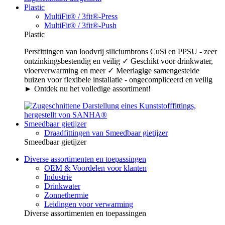
Plastic
MultiFit® / 3fit®-Press
MultiFit® / 3fit®-Push
Plastic
Persfittingen van loodvrij siliciumbrons CuSi en PPSU - zeer
ontzinkingsbestendig en veilig ✓ Geschikt voor drinkwater,
vloerverwarming en meer ✓ Meerlagige samengestelde
buizen voor flexibele installatie - ongecompliceerd en veilig
► Ontdek nu het volledige assortiment!
Smeedbaar gietijzer
Draadfittingen van Smeedbaar gietijzer
Smeedbaar gietijzer
Diverse assortimenten en toepassingen
OEM & Voordelen voor klanten
Industrie
Drinkwater
Zonnethermie
Leidingen voor verwarming
Diverse assortimenten en toepassingen