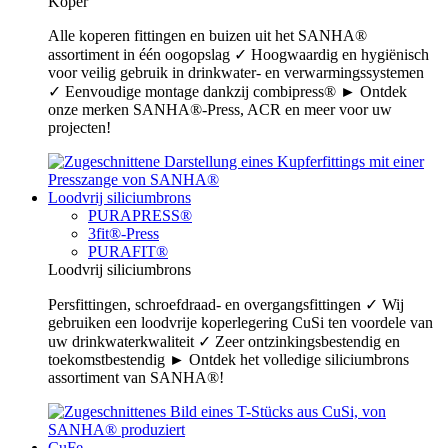
Koper
Alle koperen fittingen en buizen uit het SANHA®
assortiment in één oogopslag ✓ Hoogwaardig en hygiënisch
voor veilig gebruik in drinkwater- en verwarmingssystemen
✓ Eenvoudige montage dankzij combipress® ► Ontdek
onze merken SANHA®-Press, ACR en meer voor uw
projecten!
Loodvrij siliciumbrons
PURAPRESS®
3fit®-Press
PURAFIT®
Loodvrij siliciumbrons
Persfittingen, schroefdraad- en overgangsfittingen ✓ Wij
gebruiken een loodvrije koperlegering CuSi ten voordele van
uw drinkwaterkwaliteit ✓ Zeer ontzinkingsbestendig en
toekomstbestendig ► Ontdek het volledige siliciumbrons
assortiment van SANHA®!
CuFe