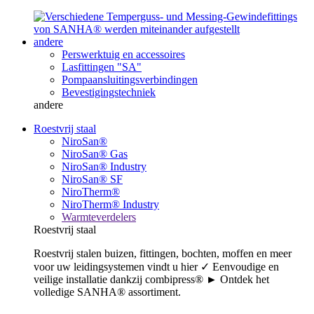
andere
Perswerktuig en accessoires
Lasfittingen "SA"
Pompaansluitingsverbindingen
Bevestigingstechniek
andere
Roestvrij staal
NiroSan®
NiroSan® Gas
NiroSan® Industry
NiroSan® SF
NiroTherm®
NiroTherm® Industry
Warmteverdelers
Roestvrij staal
Roestvrij stalen buizen, fittingen, bochten, moffen en meer
voor uw leidingsystemen vindt u hier ✓ Eenvoudige en
veilige installatie dankzij combipress® ► Ontdek het
volledige SANHA® assortiment.