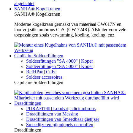
SANHA® Kogelkranen
SANHA® Kogelkranen
Moderne kogelkraan gemaakt van materiaal CW617N en
loodvrij siliciumbrons CuSi (CW 724R). Afsluiter voor vele
toepassingen zoals verwarming, koeling, koeling, enz.
Capillaire Soldeerfittingen
Soldeerfittingen "SA 4000" | Koper
Soldeerfittingen "SA 5000" | Koper
RefHP® | CuFe
Soldeer accessoires
Capillaire Soldeerfittingen
Draadfittingen
PURAFIT® | Loodvrij siliciumbrons
Draadfittingen van Messing
Draadfittingen van Smeedbaar gietijzer
Smeedijzeren pijpnippels en moffen
Draadfittingen