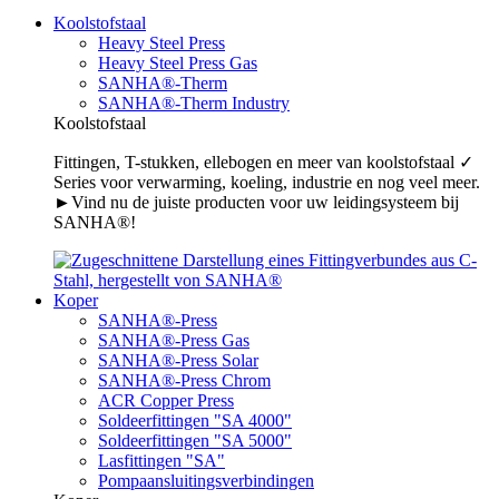
Koolstofstaal
Heavy Steel Press
Heavy Steel Press Gas
SANHA®-Therm
SANHA®-Therm Industry
Koolstofstaal
Fittingen, T-stukken, ellebogen en meer van koolstofstaal ✓
Series voor verwarming, koeling, industrie en nog veel meer.
►Vind nu de juiste producten voor uw leidingsysteem bij
SANHA®!
Koper
SANHA®-Press
SANHA®-Press Gas
SANHA®-Press Solar
SANHA®-Press Chrom
ACR Copper Press
Soldeerfittingen "SA 4000"
Soldeerfittingen "SA 5000"
Lasfittingen "SA"
Pompaansluitingsverbindingen