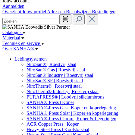
Jouw account
Aanmelden
Overzicht
Jouw profiel
Adressen
Betaalwijzen
Bestellingen
Catalogus
Materiaal
Techniek en service
Over SANHA®
Leidingsystemen
NiroSan® | Roestvrij staal
NiroSan® Gas | Roestvrij staal
NiroSan® Industry | Roestvrij staal
NiroSan® SF | Roestvrij staal
NiroTherm® | Roestvrij staal
NiroTherm® Industry | Roestvrij staal
PURAPRESS® | Loodvrij siliciumbrons
SANHA®-Press | Koper
SANHA®-Press Gas | Koper en koperlegering
SANHA®-Press Solar | Koper en koperlegering
SANHA®-Press Chrom | Koper & Legeringen
ACR Copper Press | Koper
Heavy Steel Press | Koolstofstaal
Heavy Steel Press Gas | Koolstofstaal