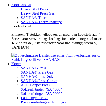
Koolstofstaal
Heavy Steel Press
Heavy Steel Press Gas
SANHA®-Therm
SANHA®-Therm Industry
Koolstofstaal
Fittingen, T-stukken, ellebogen en meer van koolstofstaal ✓
Series voor verwarming, koeling, industrie en nog veel meer.
►Vind nu de juiste producten voor uw leidingsysteem bij
SANHA®!
Koper
SANHA®-Press
SANHA®-Press Gas
SANHA®-Press Solar
SANHA®-Press Chrom
ACR Copper Press
Soldeerfittingen "SA 4000"
Soldeerfittingen "SA 5000"
Lasfittingen "SA"
Pompaansluitingsverbindingen