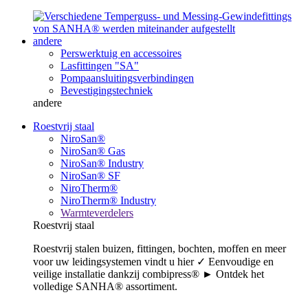
andere
Perswerktuig en accessoires
Lasfittingen "SA"
Pompaansluitingsverbindingen
Bevestigingstechniek
andere
Roestvrij staal
NiroSan®
NiroSan® Gas
NiroSan® Industry
NiroSan® SF
NiroTherm®
NiroTherm® Industry
Warmteverdelers
Roestvrij staal
Roestvrij stalen buizen, fittingen, bochten, moffen en meer
voor uw leidingsystemen vindt u hier ✓ Eenvoudige en
veilige installatie dankzij combipress® ► Ontdek het
volledige SANHA® assortiment.