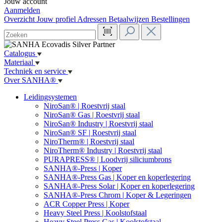
Jouw account
Aanmelden
Overzicht
Jouw profiel
Adressen
Betaalwijzen
Bestellingen
Catalogus
Materiaal
Techniek en service
Over SANHA®
Leidingsystemen
NiroSan® | Roestvrij staal
NiroSan® Gas | Roestvrij staal
NiroSan® Industry | Roestvrij staal
NiroSan® SF | Roestvrij staal
NiroTherm® | Roestvrij staal
NiroTherm® Industry | Roestvrij staal
PURAPRESS® | Loodvrij siliciumbrons
SANHA®-Press | Koper
SANHA®-Press Gas | Koper en koperlegering
SANHA®-Press Solar | Koper en koperlegering
SANHA®-Press Chrom | Koper & Legeringen
ACR Copper Press | Koper
Heavy Steel Press | Koolstofstaal
Heavy Steel Press Gas | Koolstofstaal