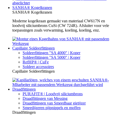
SANHA® Kogelkranen
SANHA® Kogelkranen
Moderne kogelkraan gemaakt van materiaal CW617N en
loodvrij siliciumbrons CuSi (CW 724R). Afsluiter voor vele
toepassingen zoals verwarming, koeling, koeling, enz.
Capillaire Soldeerfittingen
Soldeerfittingen "SA 4000" | Koper
Soldeerfittingen "SA 5000" | Koper
RefHP® | CuFe
Soldeer accessoires
Capillaire Soldeerfittingen
Draadfittingen
PURAFIT® | Loodvrij siliciumbrons
Draadfittingen van Messing
Draadfittingen van Smeedbaar gietijzer
Smeedijzeren pijpnippels en moffen
Draadfittingen