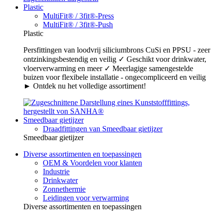
Plastic
MultiFit® / 3fit®-Press
MultiFit® / 3fit®-Push
Plastic
Persfittingen van loodvrij siliciumbrons CuSi en PPSU - zeer
ontzinkingsbestendig en veilig ✓ Geschikt voor drinkwater,
vloerverwarming en meer ✓ Meerlagige samengestelde
buizen voor flexibele installatie - ongecompliceerd en veilig
► Ontdek nu het volledige assortiment!
Smeedbaar gietijzer
Draadfittingen van Smeedbaar gietijzer
Smeedbaar gietijzer
Diverse assortimenten en toepassingen
OEM & Voordelen voor klanten
Industrie
Drinkwater
Zonnethermie
Leidingen voor verwarming
Diverse assortimenten en toepassingen