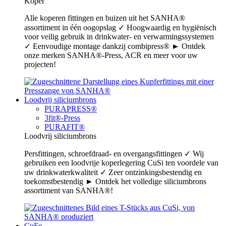
Koper
Alle koperen fittingen en buizen uit het SANHA®
assortiment in één oogopslag ✓ Hoogwaardig en hygiënisch
voor veilig gebruik in drinkwater- en verwarmingssystemen
✓ Eenvoudige montage dankzij combipress® ► Ontdek
onze merken SANHA®-Press, ACR en meer voor uw
projecten!
Loodvrij siliciumbrons
PURAPRESS®
3fit®-Press
PURAFIT®
Loodvrij siliciumbrons
Persfittingen, schroefdraad- en overgangsfittingen ✓ Wij
gebruiken een loodvrije koperlegering CuSi ten voordele van
uw drinkwaterkwaliteit ✓ Zeer ontzinkingsbestendig en
toekomstbestendig ► Ontdek het volledige siliciumbrons
assortiment van SANHA®!
CuFe