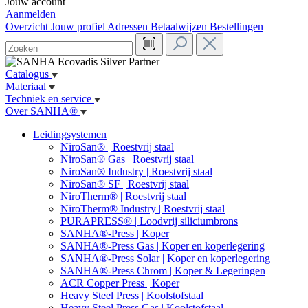
Jouw account
Aanmelden
Overzicht
Jouw profiel
Adressen
Betaalwijzen
Bestellingen
Catalogus
Materiaal
Techniek en service
Over SANHA®
Leidingsystemen
NiroSan® | Roestvrij staal
NiroSan® Gas | Roestvrij staal
NiroSan® Industry | Roestvrij staal
NiroSan® SF | Roestvrij staal
NiroTherm® | Roestvrij staal
NiroTherm® Industry | Roestvrij staal
PURAPRESS® | Loodvrij siliciumbrons
SANHA®-Press | Koper
SANHA®-Press Gas | Koper en koperlegering
SANHA®-Press Solar | Koper en koperlegering
SANHA®-Press Chrom | Koper & Legeringen
ACR Copper Press | Koper
Heavy Steel Press | Koolstofstaal
Heavy Steel Press Gas | Koolstofstaal