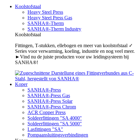
Koolstofstaal
Heavy Steel Press
Heavy Steel Press Gas
SANHA®-Therm
SANHA®-Therm Industry
Koolstofstaal
Fittingen, T-stukken, ellebogen en meer van koolstofstaal ✓
Series voor verwarming, koeling, industrie en nog veel meer.
►Vind nu de juiste producten voor uw leidingsysteem bij
SANHA®!
Koper
SANHA®-Press
SANHA®-Press Gas
SANHA®-Press Solar
SANHA®-Press Chrom
ACR Copper Press
Soldeerfittingen "SA 4000"
Soldeerfittingen "SA 5000"
Lasfittingen "SA"
Pompaansluitingsverbindingen