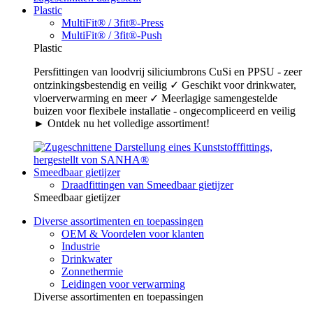
Plastic
MultiFit® / 3fit®-Press
MultiFit® / 3fit®-Push
Plastic
Persfittingen van loodvrij siliciumbrons CuSi en PPSU - zeer
ontzinkingsbestendig en veilig ✓ Geschikt voor drinkwater,
vloerverwarming en meer ✓ Meerlagige samengestelde
buizen voor flexibele installatie - ongecompliceerd en veilig
► Ontdek nu het volledige assortiment!
Smeedbaar gietijzer
Draadfittingen van Smeedbaar gietijzer
Smeedbaar gietijzer
Diverse assortimenten en toepassingen
OEM & Voordelen voor klanten
Industrie
Drinkwater
Zonnethermie
Leidingen voor verwarming
Diverse assortimenten en toepassingen