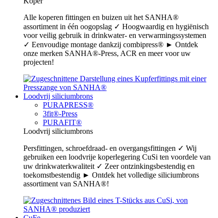
Koper
Alle koperen fittingen en buizen uit het SANHA®
assortiment in één oogopslag ✓ Hoogwaardig en hygiënisch
voor veilig gebruik in drinkwater- en verwarmingssystemen
✓ Eenvoudige montage dankzij combipress® ► Ontdek
onze merken SANHA®-Press, ACR en meer voor uw
projecten!
Loodvrij siliciumbrons
PURAPRESS®
3fit®-Press
PURAFIT®
Loodvrij siliciumbrons
Persfittingen, schroefdraad- en overgangsfittingen ✓ Wij
gebruiken een loodvrije koperlegering CuSi ten voordele van
uw drinkwaterkwaliteit ✓ Zeer ontzinkingsbestendig en
toekomstbestendig ► Ontdek het volledige siliciumbrons
assortiment van SANHA®!
CuFe