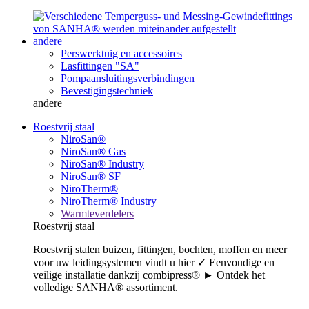
andere
Perswerktuig en accessoires
Lasfittingen "SA"
Pompaansluitingsverbindingen
Bevestigingstechniek
andere
Roestvrij staal
NiroSan®
NiroSan® Gas
NiroSan® Industry
NiroSan® SF
NiroTherm®
NiroTherm® Industry
Warmteverdelers
Roestvrij staal
Roestvrij stalen buizen, fittingen, bochten, moffen en meer
voor uw leidingsystemen vindt u hier ✓ Eenvoudige en
veilige installatie dankzij combipress® ► Ontdek het
volledige SANHA® assortiment.