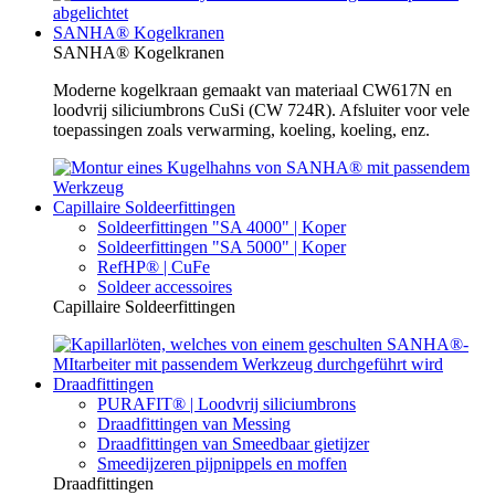
SANHA® Kogelkranen
SANHA® Kogelkranen
Moderne kogelkraan gemaakt van materiaal CW617N en
loodvrij siliciumbrons CuSi (CW 724R). Afsluiter voor vele
toepassingen zoals verwarming, koeling, koeling, enz.
Capillaire Soldeerfittingen
Soldeerfittingen "SA 4000" | Koper
Soldeerfittingen "SA 5000" | Koper
RefHP® | CuFe
Soldeer accessoires
Capillaire Soldeerfittingen
Draadfittingen
PURAFIT® | Loodvrij siliciumbrons
Draadfittingen van Messing
Draadfittingen van Smeedbaar gietijzer
Smeedijzeren pijpnippels en moffen
Draadfittingen