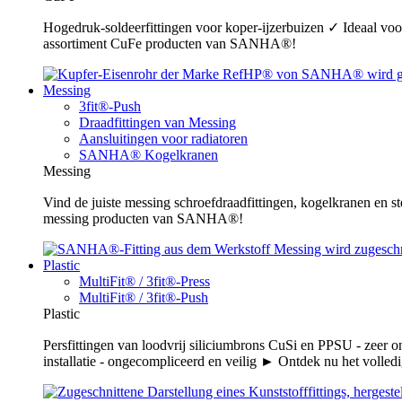
Hogedruk-soldeerfittingen voor koper-ijzerbuizen ✓ Ideaal voor
assortiment CuFe producten van SANHA®!
Messing
3fit®-Push
Draadfittingen van Messing
Aansluitingen voor radiatoren
SANHA® Kogelkranen
Messing
Vind de juiste messing schroefdraadfittingen, kogelkranen en s
messing producten van SANHA®!
Plastic
MultiFit® / 3fit®-Press
MultiFit® / 3fit®-Push
Plastic
Persfittingen van loodvrij siliciumbrons CuSi en PPSU - zeer 
installatie - ongecompliceerd en veilig ► Ontdek nu het volledi