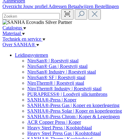
Aanmelden
Overzicht
Jouw profiel
Adressen
Betaalwijzen
Bestellingen
Catalogus
Materiaal
Techniek en service
Over SANHA®
Leidingsystemen
NiroSan® | Roestvrij staal
NiroSan® Gas | Roestvrij staal
NiroSan® Industry | Roestvrij staal
NiroSan® SF | Roestvrij staal
NiroTherm® | Roestvrij staal
NiroTherm® Industry | Roestvrij staal
PURAPRESS® | Loodvrij siliciumbrons
SANHA®-Press | Koper
SANHA®-Press Gas | Koper en koperlegering
SANHA®-Press Solar | Koper en koperlegering
SANHA®-Press Chrom | Koper & Legeringen
ACR Copper Press | Koper
Heavy Steel Press | Koolstofstaal
Heavy Steel Press Gas | Koolstofstaal
SANHA®-Therm | Koolstofstaal