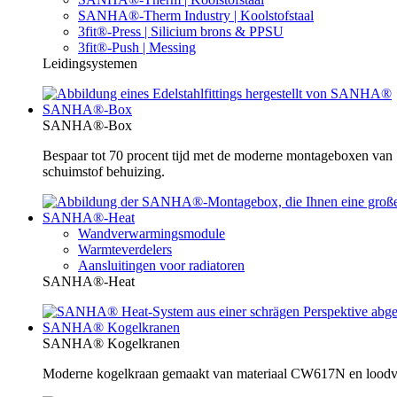
SANHA®-Therm Industry | Koolstofstaal
3fit®-Press | Silicium brons & PPSU
3fit®-Push | Messing
Leidingsystemen
SANHA®-Box
SANHA®-Box
Bespaar tot 70 procent tijd met de moderne montageboxen va
schuimstof behuizing.
SANHA®-Heat
Wandverwarmingsmodule
Warmteverdelers
Aansluitingen voor radiatoren
SANHA®-Heat
SANHA® Kogelkranen
SANHA® Kogelkranen
Moderne kogelkraan gemaakt van materiaal CW617N en loodvrij