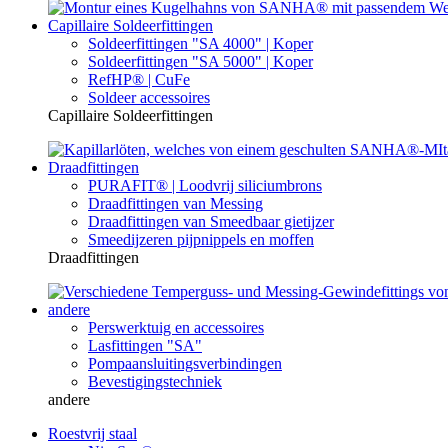
Capillaire Soldeerfittingen
Soldeerfittingen "SA 4000" | Koper
Soldeerfittingen "SA 5000" | Koper
RefHP® | CuFe
Soldeer accessoires
Capillaire Soldeerfittingen
Draadfittingen
PURAFIT® | Loodvrij siliciumbrons
Draadfittingen van Messing
Draadfittingen van Smeedbaar gietijzer
Smeedijzeren pijpnippels en moffen
Draadfittingen
andere
Perswerktuig en accessoires
Lasfittingen "SA"
Pompaansluitingsverbindingen
Bevestigingstechniek
andere
Roestvrij staal