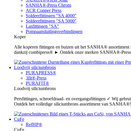
SANHA®-Press Chrom
ACR Copper Press
Soldeerfittingen "SA 4000"
Soldeerfittingen "SA 5000"
Lasfittingen "SA"
Pompaansluitingsverbindingen
Koper
Alle koperen fittingen en buizen uit het SANHA® assortiment
dankzij combipress® ► Ontdek onze merken SANHA®-Press,
Loodvrij siliciumbrons
PURAPRESS®
3fit®-Press
PURAFIT®
Loodvrij siliciumbrons
Persfittingen, schroefdraad- en overgangsfittingen ✓ Wij gebr
Ontdek het volledige siliciumbrons assortiment van SANHA®!
CuFe
RefHP®
CuFe