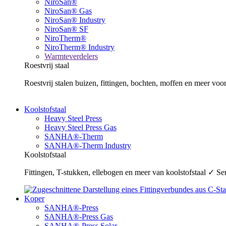
NiroSan®
NiroSan® Gas
NiroSan® Industry
NiroSan® SF
NiroTherm®
NiroTherm® Industry
Warmteverdelers
Roestvrij staal
Roestvrij stalen buizen, fittingen, bochten, moffen en meer v
Koolstofstaal
Heavy Steel Press
Heavy Steel Press Gas
SANHA®-Therm
SANHA®-Therm Industry
Koolstofstaal
Fittingen, T-stukken, ellebogen en meer van koolstofstaal ✓ 
Koper
SANHA®-Press
SANHA®-Press Gas
SANHA®-Press Solar