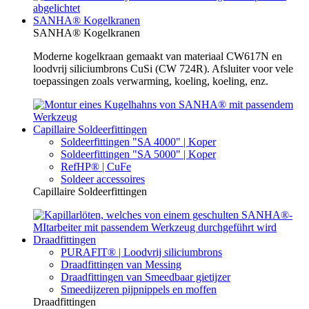
SANHA® Kogelkranen
SANHA® Kogelkranen
Moderne kogelkraan gemaakt van materiaal CW617N en
loodvrij siliciumbrons CuSi (CW 724R). Afsluiter voor vele
toepassingen zoals verwarming, koeling, koeling, enz.
Capillaire Soldeerfittingen
Soldeerfittingen "SA 4000" | Koper
Soldeerfittingen "SA 5000" | Koper
RefHP® | CuFe
Soldeer accessoires
Capillaire Soldeerfittingen
Draadfittingen
PURAFIT® | Loodvrij siliciumbrons
Draadfittingen van Messing
Draadfittingen van Smeedbaar gietijzer
Smeedijzeren pijpnippels en moffen
Draadfittingen