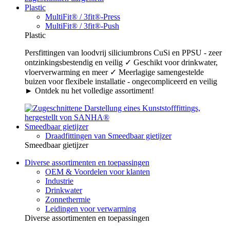
Plastic
MultiFit® / 3fit®-Press
MultiFit® / 3fit®-Push
Plastic
Persfittingen van loodvrij siliciumbrons CuSi en PPSU - zeer
ontzinkingsbestendig en veilig ✓ Geschikt voor drinkwater,
vloerverwarming en meer ✓ Meerlagige samengestelde
buizen voor flexibele installatie - ongecompliceerd en veilig
► Ontdek nu het volledige assortiment!
Smeedbaar gietijzer
Draadfittingen van Smeedbaar gietijzer
Smeedbaar gietijzer
Diverse assortimenten en toepassingen
OEM & Voordelen voor klanten
Industrie
Drinkwater
Zonnethermie
Leidingen voor verwarming
Diverse assortimenten en toepassingen