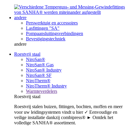
andere
Perswerktuig en accessoires
Lasfittingen "SA"
Pompaansluitingsverbindingen
Bevestigingstechniek
andere
Roestvrij staal
NiroSan®
NiroSan® Gas
NiroSan® Industry
NiroSan® SF
NiroTherm®
NiroTherm® Industry
Warmteverdelers
Roestvrij staal
Roestvrij stalen buizen, fittingen, bochten, moffen en meer
voor uw leidingsystemen vindt u hier ✓ Eenvoudige en
veilige installatie dankzij combipress® ► Ontdek het
volledige SANHA® assortiment.