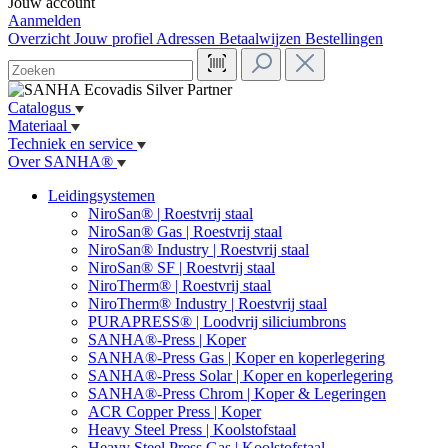
Jouw account
Aanmelden
Overzicht
Jouw profiel
Adressen
Betaalwijzen
Bestellingen
Catalogus
Materiaal
Techniek en service
Over SANHA®
Leidingsystemen
NiroSan® | Roestvrij staal
NiroSan® Gas | Roestvrij staal
NiroSan® Industry | Roestvrij staal
NiroSan® SF | Roestvrij staal
NiroTherm® | Roestvrij staal
NiroTherm® Industry | Roestvrij staal
PURAPRESS® | Loodvrij siliciumbrons
SANHA®-Press | Koper
SANHA®-Press Gas | Koper en koperlegering
SANHA®-Press Solar | Koper en koperlegering
SANHA®-Press Chrom | Koper & Legeringen
ACR Copper Press | Koper
Heavy Steel Press | Koolstofstaal
Heavy Steel Press Gas | Koolstofstaal