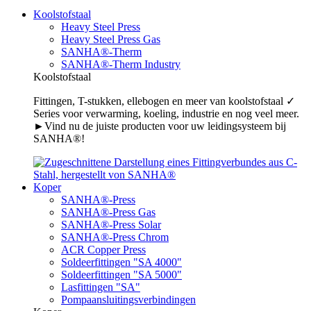
Koolstofstaal
Heavy Steel Press
Heavy Steel Press Gas
SANHA®-Therm
SANHA®-Therm Industry
Koolstofstaal
Fittingen, T-stukken, ellebogen en meer van koolstofstaal ✓
Series voor verwarming, koeling, industrie en nog veel meer.
►Vind nu de juiste producten voor uw leidingsysteem bij
SANHA®!
Koper
SANHA®-Press
SANHA®-Press Gas
SANHA®-Press Solar
SANHA®-Press Chrom
ACR Copper Press
Soldeerfittingen "SA 4000"
Soldeerfittingen "SA 5000"
Lasfittingen "SA"
Pompaansluitingsverbindingen