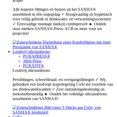
Koper
Alle koperen fittingen en buizen uit het SANHA®
assortiment in één oogopslag ✓ Hoogwaardig en hygiënisch
voor veilig gebruik in drinkwater- en verwarmingssystemen
✓ Eenvoudige montage dankzij combipress® ► Ontdek
onze merken SANHA®-Press, ACR en meer voor uw
projecten!
Loodvrij siliciumbrons
PURAPRESS®
3fit®-Press
PURAFIT®
Loodvrij siliciumbrons
Persfittingen, schroefdraad- en overgangsfittingen ✓ Wij
gebruiken een loodvrije koperlegering CuSi ten voordele van
uw drinkwaterkwaliteit ✓ Zeer ontzinkingsbestendig en
toekomstbestendig ► Ontdek het volledige siliciumbrons
assortiment van SANHA®!
CuFe