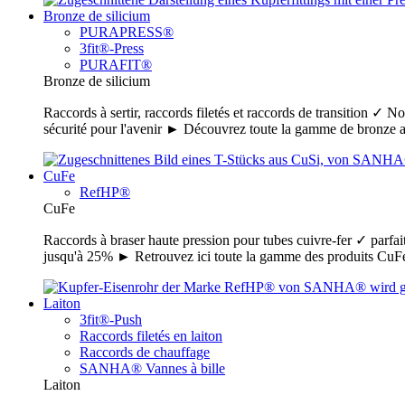
Bronze de silicium
PURAPRESS®
3fit®-Press
PURAFIT®
Bronze de silicium
Raccords à sertir, raccords filetés et raccords de transition ✓ N
sécurité pour l'avenir ► Découvrez toute la gamme de bronz
CuFe
RefHP®
CuFe
Raccords à braser haute pression pour tubes cuivre-fer ✓ parfait
jusqu'à 25% ► Retrouvez ici toute la gamme des produits C
Laiton
3fit®-Push
Raccords filetés en laiton
Raccords de chauffage
SANHA® Vannes à bille
Laiton