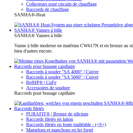
Collecteurs pour circuits de chauffage
Raccords de chauffage
SANHA®-Heat
SANHA® Vannes à bille
SANHA® Vannes à bille
Vanne à bille moderne en matériau CW617N et en bronze au sili
bien d'autres encore.
Raccords pour brasage capillaire
Raccords á souder "SA 4000" | Cuivre
Raccords á souder "SA 5000" | Cuivre
RefHP® | CuFe
Accessoires de soudure
Raccords pour brasage capillaire
Raccords filetés
PURAFIT® | Bronze de silicium
Raccords filetés en laiton
Raccords filetés en fonte malléable - (+S+)
Mamelons et manchons en fer forgé