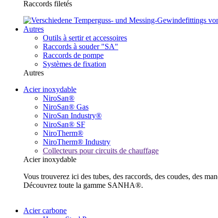
Raccords filetés
Autres
Outils à sertir et accessoires
Raccords à souder "SA"
Raccords de pompe
Systèmes de fixation
Autres
Acier inoxydable
NiroSan®
NiroSan® Gas
NiroSan Industry®
NiroSan® SF
NiroTherm®
NiroTherm® Industry
Collecteurs pour circuits de chauffage
Acier inoxydable
Vous trouverez ici des tubes, des raccords, des coudes, des m
Découvrez toute la gamme SANHA®.
Acier carbone