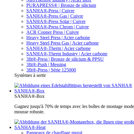
PURAPRESS® | Bronze de silicium
SANHA®-Press | Cuivre
SANHA®-Press Gas | Cuivre
SANHA®-Press Solar | Cuivre
SANHA®-Press Chrom | Cuivre
ACR Copper Press | Cuivre
Heavy Steel Press | Acier carbone
Heavy Steel Press Gas | Acier carbone
SANHA®-Therm | Acier carbone
SANHA®-Therm Industry | Acier carbone
3fit®-Press | Bronze de silicium & PPSU
3fit®-Push | Messing
3fit®-Press | Série 125000
Systèmes à sertir
SANHA®-Box
SANHA®-Box
Gagnez jusqu'à 70% de temps avec les boîtes de montage moder
mousse robuste.
SANHA®-Heat
Panneaux de chauffage mural