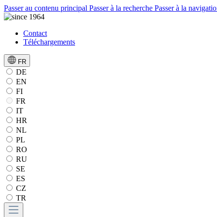
Passer au contenu principal
Passer à la recherche
Passer à la navigatio
Contact
Téléchargements
FR
DE
EN
FI
FR
IT
HR
NL
PL
RO
RU
SE
ES
CZ
TR