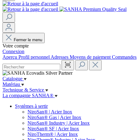
Fermer le menu
Votre compte
Connexion
Aperçu
Profil personnel
Adresses
Moyens de paiement
Commandes
Catalogue
Matériau
Technique & Service
La compagnie SANHA®
Systèmes à sertir
NiroSan® | Acier Inox
NiroSan® Gas | Acier Inox
NiroSan® Industry | Acier Inox
NiroSan® SF | Acier Inox
NiroTherm® | Acier Inox
NiroTherm® Industry | Acier Inox