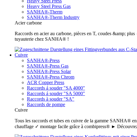
Heavy Steel Press
Heavy Steel Press Gas
SANHA®-Therm
SANHA®-Therm Industry
Acier carbone
Raccords en acier au carbone, pièces en T, coudes &amp; plus ✓ 
tuyauterie chez SANHA® !
Cuivre
SANHA®-Press
SANHA®-Press Gas
SANHA®-Press Solar
SANHA®-Press Chrom
ACR Copper Press
Raccords á souder "SA 4000"
Raccords á souder "SA 5000"
Raccords à souder "SA"
Raccords de pompe
Cuivre
Tous les raccords et tubes en cuivre de la gamme SANHA® en un c
chauffage ✓ montage facile grâce à combipress® ► Découvrez