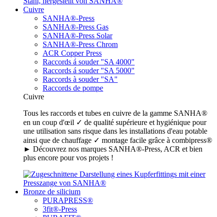
Cuivre
SANHA®-Press
SANHA®-Press Gas
SANHA®-Press Solar
SANHA®-Press Chrom
ACR Copper Press
Raccords á souder "SA 4000"
Raccords á souder "SA 5000"
Raccords à souder "SA"
Raccords de pompe
Cuivre
Tous les raccords et tubes en cuivre de la gamme SANHA®
en un coup d'œil ✓ de qualité supérieure et hygiénique pour
une utilisation sans risque dans les installations d'eau potable
ainsi que de chauffage ✓ montage facile grâce à combipress®
► Découvrez nos marques SANHA®-Press, ACR et bien
plus encore pour vos projets !
Bronze de silicium
PURAPRESS®
3fit®-Press