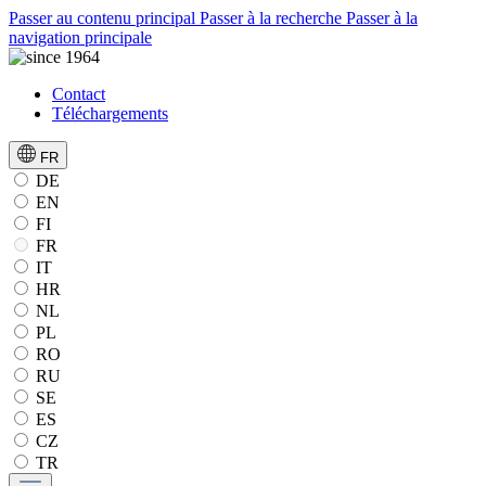
Passer au contenu principal
Passer à la recherche
Passer à la
navigation principale
Contact
Téléchargements
FR
DE
EN
FI
FR
IT
HR
NL
PL
RO
RU
SE
ES
CZ
TR