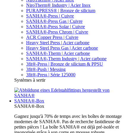
NiroTherm® Industry | Acier Inox
PURAPRESS® | Bronze de silicium
SANHA®-Press | Cuivre
SANHA®-Press Gas | Cuivre
SANHA®-Press Solar | Cuivre
SANHA®-Press Chrom | Cuivre
ACR Copper Press | Cuivre
Heavy Steel Press | Acier carbone
Heavy Steel Press Gas | Acier carbone
SANHA®-Therm | Acier carbone
SANHA®-Therm Industry | Acier carbone
3fit®-Press | Bronze de silicium & PPSU
3fit®-Push | Messing
3fit®-Press | Série 125000
Systèmes à sertir
SANHA®-Box
SANHA®-Box
Gagnez jusqu'à 70% de temps avec les boîtes de montage
modernes de SANHA®. Pas de recherche fastidieuse de
petites pièces ! La boîte SANHA® est déjà pré-isolée et
insonorisée grâce à son corps en mousse robuste.