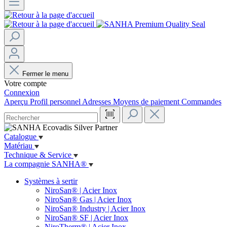
Fermer le menu
Votre compte
Connexion
Aperçu
Profil personnel
Adresses
Moyens de paiement
Commandes
Catalogue
Matériau
Technique & Service
La compagnie SANHA®
Systèmes à sertir
NiroSan® | Acier Inox
NiroSan® Gas | Acier Inox
NiroSan® Industry | Acier Inox
NiroSan® SF | Acier Inox
NiroTherm® | Acier Inox