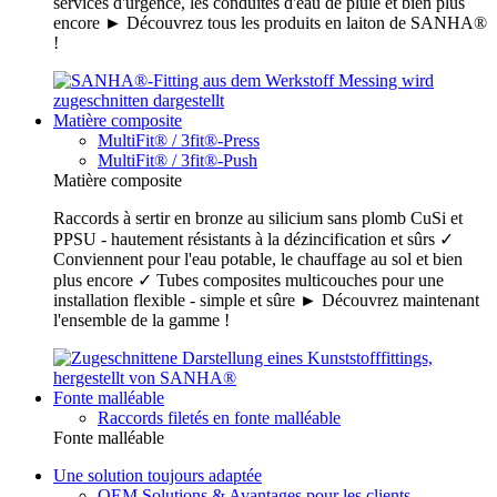
services d'urgence, les conduites d'eau de pluie et bien plus
encore ► Découvrez tous les produits en laiton de SANHA®
!
Matière composite
MultiFit® / 3fit®-Press
MultiFit® / 3fit®-Push
Matière composite
Raccords à sertir en bronze au silicium sans plomb CuSi et
PPSU - hautement résistants à la dézincification et sûrs ✓
Conviennent pour l'eau potable, le chauffage au sol et bien
plus encore ✓ Tubes composites multicouches pour une
installation flexible - simple et sûre ► Découvrez maintenant
l'ensemble de la gamme !
Fonte malléable
Raccords filetés en fonte malléable
Fonte malléable
Une solution toujours adaptée
OEM Solutions & Avantages pour les clients