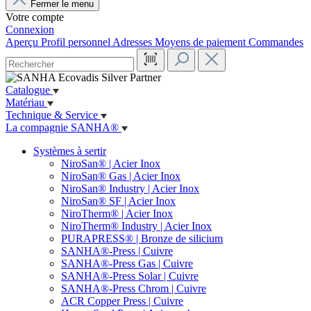
Fermer le menu
Votre compte
Connexion
Aperçu
Profil personnel
Adresses
Moyens de paiement
Commandes
Catalogue
Matériau
Technique & Service
La compagnie SANHA®
Systèmes à sertir
NiroSan® | Acier Inox
NiroSan® Gas | Acier Inox
NiroSan® Industry | Acier Inox
NiroSan® SF | Acier Inox
NiroTherm® | Acier Inox
NiroTherm® Industry | Acier Inox
PURAPRESS® | Bronze de silicium
SANHA®-Press | Cuivre
SANHA®-Press Gas | Cuivre
SANHA®-Press Solar | Cuivre
SANHA®-Press Chrom | Cuivre
ACR Copper Press | Cuivre