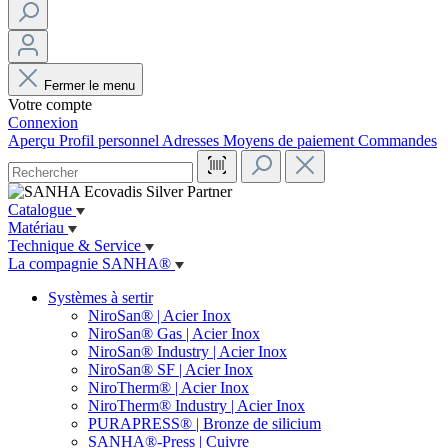
Fermer le menu
Votre compte
Connexion
Aperçu
Profil personnel
Adresses
Moyens de paiement
Commandes
Catalogue
Matériau
Technique & Service
La compagnie SANHA®
Systèmes à sertir
NiroSan® | Acier Inox
NiroSan® Gas | Acier Inox
NiroSan® Industry | Acier Inox
NiroSan® SF | Acier Inox
NiroTherm® | Acier Inox
NiroTherm® Industry | Acier Inox
PURAPRESS® | Bronze de silicium
SANHA®-Press | Cuivre