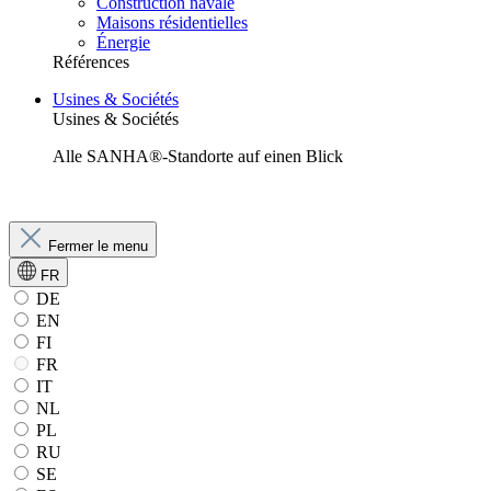
Construction navale
Maisons résidentielles
Énergie
Références
Usines & Sociétés
Usines & Sociétés
Alle SANHA®-Standorte auf einen Blick
Fermer le menu
FR
DE
EN
FI
FR
IT
NL
PL
RU
SE