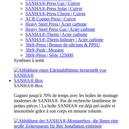
SANHA®-Press Gas | Cuivre
SANHA®-Press Solar | Cuivre
SANHA®-Press Chrom | Cuivre
ACR Copper Press | Cuivre
Heavy Steel Press | Acier carbone
Heavy Steel Press Gas | Acier carbone
SANHA®-Therm | Acier carbone
SANHA®-Therm Industry | Acier carbone
3fit®-Press | Bronze de silicium & PPSU
3fit®-Push | Messing
3fit®-Press | Série 125000
Systèmes à sertir
SANHA®-Box
SANHA®-Box
Gagnez jusqu'à 70% de temps avec les boîtes de montage
modernes de SANHA®. Pas de recherche fastidieuse de
petites pièces ! La boîte SANHA® est déjà pré-isolée et
insonorisée grâce à son corps en mousse robuste.