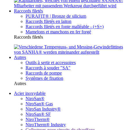
Raccords filetés
PURAFIT® | Bronze de silicium
Raccords filetés en laiton
Raccords filetés en fonte malléable - (+S+)
Mamelons et manchons en fer forgé
Raccords filetés
Autres
Outils à sertir et accessoires
Raccords à souder "SA"
Raccords de pompe
Systèmes de fixation
Autres
Acier inoxydable
NiroSan®
NiroSan® Gas
NiroSan Industry®
NiroSan® SF
NiroTherm®
NiroTherm® Industry
Collecteurs pour circuits de chauffage