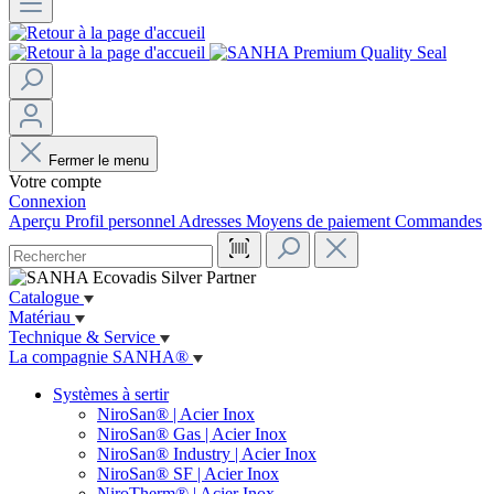
Fermer le menu
Votre compte
Connexion
Aperçu
Profil personnel
Adresses
Moyens de paiement
Commandes
Catalogue
Matériau
Technique & Service
La compagnie SANHA®
Systèmes à sertir
NiroSan® | Acier Inox
NiroSan® Gas | Acier Inox
NiroSan® Industry | Acier Inox
NiroSan® SF | Acier Inox
NiroTherm® | Acier Inox