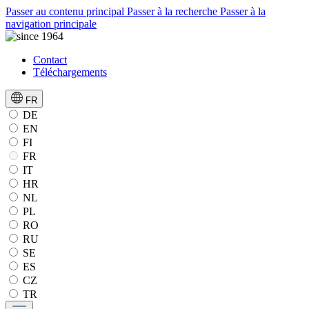
Passer au contenu principal
Passer à la recherche
Passer à la
navigation principale
Contact
Téléchargements
FR
DE
EN
FI
FR
IT
HR
NL
PL
RO
RU
SE
ES
CZ
TR