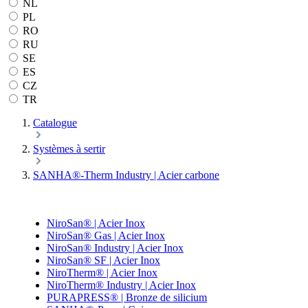
NL
PL
RO
RU
SE
ES
CZ
TR
Catalogue
Systèmes à sertir
SANHA®-Therm Industry | Acier carbone
NiroSan® | Acier Inox
NiroSan® Gas | Acier Inox
NiroSan® Industry | Acier Inox
NiroSan® SF | Acier Inox
NiroTherm® | Acier Inox
NiroTherm® Industry | Acier Inox
PURAPRESS® | Bronze de silicium