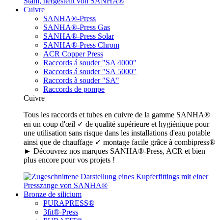
Cuivre
SANHA®-Press
SANHA®-Press Gas
SANHA®-Press Solar
SANHA®-Press Chrom
ACR Copper Press
Raccords á souder "SA 4000"
Raccords á souder "SA 5000"
Raccords à souder "SA"
Raccords de pompe
Cuivre
Tous les raccords et tubes en cuivre de la gamme SANHA®
en un coup d'œil ✓ de qualité supérieure et hygiénique pour
une utilisation sans risque dans les installations d'eau potable
ainsi que de chauffage ✓ montage facile grâce à combipress®
► Découvrez nos marques SANHA®-Press, ACR et bien
plus encore pour vos projets !
Bronze de silicium
PURAPRESS®
3fit®-Press