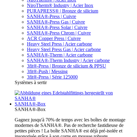
NiroTherm® Industry | Acier Inox
PURAPRESS® | Bronze de silicium
SANHA®-Press | Cuivre
SANHA®-Press Gas | Cuivre
SANHA®-Press Solar | Cuivre
SANHA®-Press Chrom | Cuivre
ACR Copper Press | Cuivre
Heavy Steel Press | Acier carbone
Heavy Steel Press Gas | Acier carbone
SANHA®-Therm | Acier carbone
SANHA®-Therm Industry | Acier carbone
3fit®-Press | Bronze de silicium & PPSU
3fit®-Push | Messing
3fit®-Press | Série 125000
Systèmes à sertir
SANHA®-Box
SANHA®-Box
Gagnez jusqu'à 70% de temps avec les boîtes de montage
modernes de SANHA®. Pas de recherche fastidieuse de
petites pièces ! La boîte SANHA® est déjà pré-isolée et
insonorisée grâce à son corps en mousse robuste.