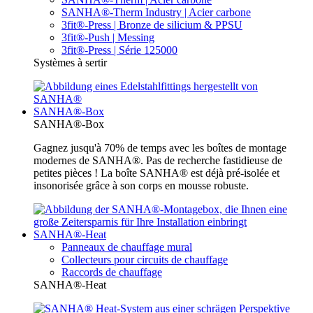
SANHA®-Therm Industry | Acier carbone
3fit®-Press | Bronze de silicium & PPSU
3fit®-Push | Messing
3fit®-Press | Série 125000
Systèmes à sertir
SANHA®-Box
SANHA®-Box
Gagnez jusqu'à 70% de temps avec les boîtes de montage
modernes de SANHA®. Pas de recherche fastidieuse de
petites pièces ! La boîte SANHA® est déjà pré-isolée et
insonorisée grâce à son corps en mousse robuste.
SANHA®-Heat
Panneaux de chauffage mural
Collecteurs pour circuits de chauffage
Raccords de chauffage
SANHA®-Heat