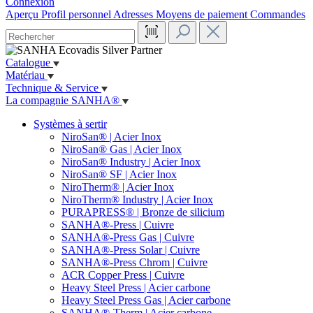
Connexion
Aperçu
Profil personnel
Adresses
Moyens de paiement
Commandes
Catalogue
Matériau
Technique & Service
La compagnie SANHA®
Systèmes à sertir
NiroSan® | Acier Inox
NiroSan® Gas | Acier Inox
NiroSan® Industry | Acier Inox
NiroSan® SF | Acier Inox
NiroTherm® | Acier Inox
NiroTherm® Industry | Acier Inox
PURAPRESS® | Bronze de silicium
SANHA®-Press | Cuivre
SANHA®-Press Gas | Cuivre
SANHA®-Press Solar | Cuivre
SANHA®-Press Chrom | Cuivre
ACR Copper Press | Cuivre
Heavy Steel Press | Acier carbone
Heavy Steel Press Gas | Acier carbone
SANHA®-Therm | Acier carbone