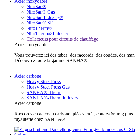
Acier inoxydable
NiroSan®
NiroSan® Gas
NiroSan Industry®
NiroSan® SF
NiroTherm®
NiroTherm® Industry
Collecteurs pour circuits de chauffage
Acier inoxydable
Vous trouverez ici des tubes, des raccords, des coudes, des m
Découvrez toute la gamme SANHA®.
Acier carbone
Heavy Steel Press
Heavy Steel Press Gas
SANHA®-Therm
SANHA®-Therm Industry
Acier carbone
Raccords en acier au carbone, pièces en T, coudes &amp; plus ✓ 
tuyauterie chez SANHA® !
Cuivre