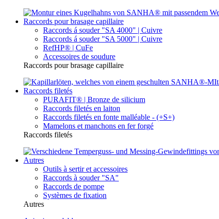
Raccords pour brasage capillaire
Raccords á souder "SA 4000" | Cuivre
Raccords á souder "SA 5000" | Cuivre
RefHP® | CuFe
Accessoires de soudure
Raccords pour brasage capillaire
Raccords filetés
PURAFIT® | Bronze de silicium
Raccords filetés en laiton
Raccords filetés en fonte malléable - (+S+)
Mamelons et manchons en fer forgé
Raccords filetés
Autres
Outils à sertir et accessoires
Raccords à souder "SA"
Raccords de pompe
Systèmes de fixation
Autres