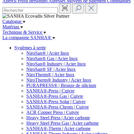
Aperçu
Profil personnel
Adresses
Moyens de paiement
Commandes
Catalogue
Matériau
Technique & Service
La compagnie SANHA®
Systèmes à sertir
NiroSan® | Acier Inox
NiroSan® Gas | Acier Inox
NiroSan® Industry | Acier Inox
NiroSan® SF | Acier Inox
NiroTherm® | Acier Inox
NiroTherm® Industry | Acier Inox
PURAPRESS® | Bronze de silicium
SANHA®-Press | Cuivre
SANHA®-Press Gas | Cuivre
SANHA®-Press Solar | Cuivre
SANHA®-Press Chrom | Cuivre
ACR Copper Press | Cuivre
Heavy Steel Press | Acier carbone
Heavy Steel Press Gas | Acier carbone
SANHA®-Therm | Acier carbone
SANHA®-Therm Industry | Acier carbone