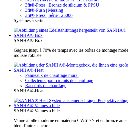
3fit®-Press | Bronze de silicium & PPSU
3fit®-Push | Messing
3fit®-Press | Série 125000
Systèmes à sertir
SANHA®-Box
SANHA®-Box
Gagnez jusqu'à 70% de temps avec les boîtes de montage moder
mousse robuste.
SANHA®-Heat
Panneaux de chauffage mural
Collecteurs pour circuits de chauffage
Raccords de chauffage
SANHA®-Heat
SANHA® Vannes à bille
SANHA® Vannes à bille
Vanne à bille moderne en matériau CW617N et en bronze au sili
bien d'autres encore.