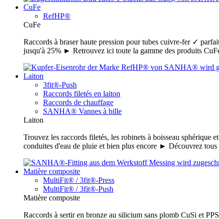
CuFe
RefHP®
CuFe
Raccords à braser haute pression pour tubes cuivre-fer ✓ parfait
jusqu'à 25% ► Retrouvez ici toute la gamme des produits C
Laiton
3fit®-Push
Raccords filetés en laiton
Raccords de chauffage
SANHA® Vannes à bille
Laiton
Trouvez les raccords filetés, les robinets à boisseau sphérique e
conduites d'eau de pluie et bien plus encore ► Découvrez tou
Matière composite
MultiFit® / 3fit®-Press
MultiFit® / 3fit®-Push
Matière composite
Raccords à sertir en bronze au silicium sans plomb CuSi et PPSU