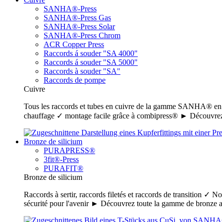
SANHA®-Press
SANHA®-Press Gas
SANHA®-Press Solar
SANHA®-Press Chrom
ACR Copper Press
Raccords á souder "SA 4000"
Raccords á souder "SA 5000"
Raccords à souder "SA"
Raccords de pompe
Cuivre
Tous les raccords et tubes en cuivre de la gamme SANHA® en un c
chauffage ✓ montage facile grâce à combipress® ► Découvrez
Bronze de silicium
PURAPRESS®
3fit®-Press
PURAFIT®
Bronze de silicium
Raccords à sertir, raccords filetés et raccords de transition ✓ N
sécurité pour l'avenir ► Découvrez toute la gamme de bronz