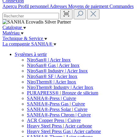
Connexion
Aperçu
Profil personnel
Adresses
Moyens de paiement
Commandes
Catalogue
Matériau
Technique & Service
La compagnie SANHA®
Systèmes à sertir
NiroSan® | Acier Inox
NiroSan® Gas | Acier Inox
NiroSan® Industry | Acier Inox
NiroSan® SF | Acier Inox
NiroTherm® | Acier Inox
NiroTherm® Industry | Acier Inox
PURAPRESS® | Bronze de silicium
SANHA®-Press | Cuivre
SANHA®-Press Gas | Cuivre
SANHA®-Press Solar | Cuivre
SANHA®-Press Chrom | Cuivre
ACR Copper Press | Cuivre
Heavy Steel Press | Acier carbone
Heavy Steel Press Gas | Acier carbone
SANHA®-Therm | Acier carbone