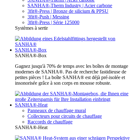
SANHA®-Therm Industry | Acier carbone
3fit®-Press | Bronze de silicium & PPSU
3fit®-Push | Messing
3fit®-Press | Série 125000
Systèmes à sertir
SANHA®-Box
SANHA®-Box
Gagnez jusqu'à 70% de temps avec les boîtes de montage
modernes de SANHA®. Pas de recherche fastidieuse de
petites pièces ! La boîte SANHA® est déjà pré-isolée et
insonorisée grâce à son corps en mousse robuste.
SANHA®-Heat
Panneaux de chauffage mural
Collecteurs pour circuits de chauffage
Raccords de chauffage
SANHA®-Heat