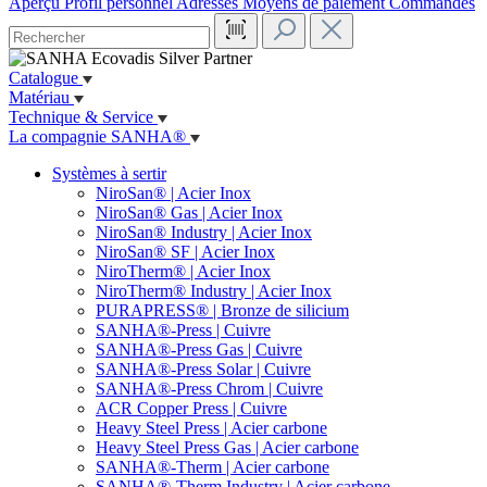
Aperçu
Profil personnel
Adresses
Moyens de paiement
Commandes
Catalogue
Matériau
Technique & Service
La compagnie SANHA®
Systèmes à sertir
NiroSan® | Acier Inox
NiroSan® Gas | Acier Inox
NiroSan® Industry | Acier Inox
NiroSan® SF | Acier Inox
NiroTherm® | Acier Inox
NiroTherm® Industry | Acier Inox
PURAPRESS® | Bronze de silicium
SANHA®-Press | Cuivre
SANHA®-Press Gas | Cuivre
SANHA®-Press Solar | Cuivre
SANHA®-Press Chrom | Cuivre
ACR Copper Press | Cuivre
Heavy Steel Press | Acier carbone
Heavy Steel Press Gas | Acier carbone
SANHA®-Therm | Acier carbone
SANHA®-Therm Industry | Acier carbone