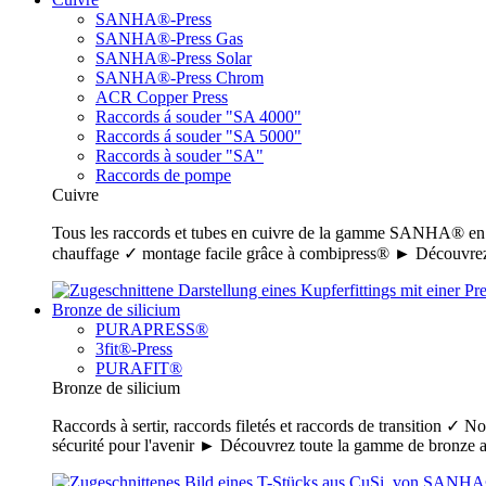
SANHA®-Press
SANHA®-Press Gas
SANHA®-Press Solar
SANHA®-Press Chrom
ACR Copper Press
Raccords á souder "SA 4000"
Raccords á souder "SA 5000"
Raccords à souder "SA"
Raccords de pompe
Cuivre
Tous les raccords et tubes en cuivre de la gamme SANHA® en un c
chauffage ✓ montage facile grâce à combipress® ► Découvrez
Bronze de silicium
PURAPRESS®
3fit®-Press
PURAFIT®
Bronze de silicium
Raccords à sertir, raccords filetés et raccords de transition ✓ N
sécurité pour l'avenir ► Découvrez toute la gamme de bronz