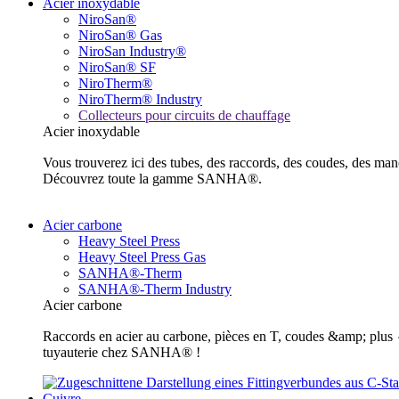
Acier inoxydable
NiroSan®
NiroSan® Gas
NiroSan Industry®
NiroSan® SF
NiroTherm®
NiroTherm® Industry
Collecteurs pour circuits de chauffage
Acier inoxydable
Vous trouverez ici des tubes, des raccords, des coudes, des m
Découvrez toute la gamme SANHA®.
Acier carbone
Heavy Steel Press
Heavy Steel Press Gas
SANHA®-Therm
SANHA®-Therm Industry
Acier carbone
Raccords en acier au carbone, pièces en T, coudes &amp; plus ✓ 
tuyauterie chez SANHA® !
Cuivre