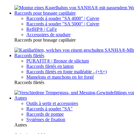
Raccords pour brasage capillaire
Raccords á souder "SA 4000" | Cuivre
Raccords á souder "SA 5000" | Cuivre
RefHP® | CuFe
Accessoires de soudure
Raccords pour brasage capillaire
Raccords filetés
PURAFIT® | Bronze de silicium
Raccords filetés en laiton
Raccords filetés en fonte malléable - (+S+)
Mamelons et manchons en fer forgé
Raccords filetés
Autres
Outils à sertir et accessoires
Raccords à souder "SA"
Raccords de pompe
Systèmes de fixation
Autres