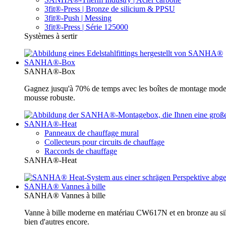
3fit®-Press | Bronze de silicium & PPSU
3fit®-Push | Messing
3fit®-Press | Série 125000
Systèmes à sertir
SANHA®-Box
SANHA®-Box
Gagnez jusqu'à 70% de temps avec les boîtes de montage moder
mousse robuste.
SANHA®-Heat
Panneaux de chauffage mural
Collecteurs pour circuits de chauffage
Raccords de chauffage
SANHA®-Heat
SANHA® Vannes à bille
SANHA® Vannes à bille
Vanne à bille moderne en matériau CW617N et en bronze au sili
bien d'autres encore.