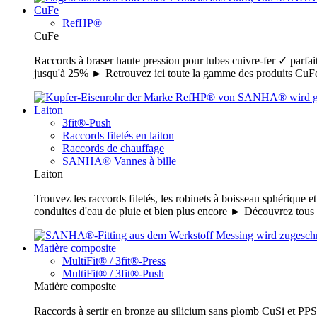
CuFe
RefHP®
CuFe
Raccords à braser haute pression pour tubes cuivre-fer ✓ parfait
jusqu'à 25% ► Retrouvez ici toute la gamme des produits C
Laiton
3fit®-Push
Raccords filetés en laiton
Raccords de chauffage
SANHA® Vannes à bille
Laiton
Trouvez les raccords filetés, les robinets à boisseau sphérique e
conduites d'eau de pluie et bien plus encore ► Découvrez tou
Matière composite
MultiFit® / 3fit®-Press
MultiFit® / 3fit®-Push
Matière composite
Raccords à sertir en bronze au silicium sans plomb CuSi et PPSU