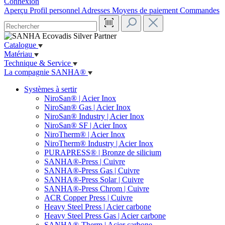
Connexion
Aperçu
Profil personnel
Adresses
Moyens de paiement
Commandes
Catalogue
Matériau
Technique & Service
La compagnie SANHA®
Systèmes à sertir
NiroSan® | Acier Inox
NiroSan® Gas | Acier Inox
NiroSan® Industry | Acier Inox
NiroSan® SF | Acier Inox
NiroTherm® | Acier Inox
NiroTherm® Industry | Acier Inox
PURAPRESS® | Bronze de silicium
SANHA®-Press | Cuivre
SANHA®-Press Gas | Cuivre
SANHA®-Press Solar | Cuivre
SANHA®-Press Chrom | Cuivre
ACR Copper Press | Cuivre
Heavy Steel Press | Acier carbone
Heavy Steel Press Gas | Acier carbone
SANHA®-Therm | Acier carbone