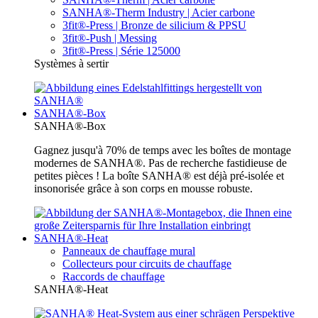
SANHA®-Therm Industry | Acier carbone
3fit®-Press | Bronze de silicium & PPSU
3fit®-Push | Messing
3fit®-Press | Série 125000
Systèmes à sertir
SANHA®-Box
SANHA®-Box
Gagnez jusqu'à 70% de temps avec les boîtes de montage
modernes de SANHA®. Pas de recherche fastidieuse de
petites pièces ! La boîte SANHA® est déjà pré-isolée et
insonorisée grâce à son corps en mousse robuste.
SANHA®-Heat
Panneaux de chauffage mural
Collecteurs pour circuits de chauffage
Raccords de chauffage
SANHA®-Heat