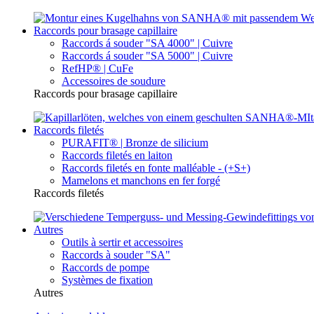
Raccords pour brasage capillaire
Raccords á souder "SA 4000" | Cuivre
Raccords á souder "SA 5000" | Cuivre
RefHP® | CuFe
Accessoires de soudure
Raccords pour brasage capillaire
Raccords filetés
PURAFIT® | Bronze de silicium
Raccords filetés en laiton
Raccords filetés en fonte malléable - (+S+)
Mamelons et manchons en fer forgé
Raccords filetés
Autres
Outils à sertir et accessoires
Raccords à souder "SA"
Raccords de pompe
Systèmes de fixation
Autres