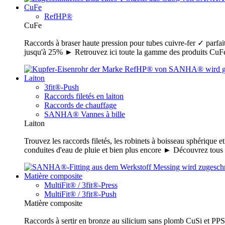
CuFe
RefHP®
CuFe
Raccords à braser haute pression pour tubes cuivre-fer ✓ parfait
jusqu'à 25% ► Retrouvez ici toute la gamme des produits C
Laiton
3fit®-Push
Raccords filetés en laiton
Raccords de chauffage
SANHA® Vannes à bille
Laiton
Trouvez les raccords filetés, les robinets à boisseau sphérique e
conduites d'eau de pluie et bien plus encore ► Découvrez tou
Matière composite
MultiFit® / 3fit®-Press
MultiFit® / 3fit®-Push
Matière composite
Raccords à sertir en bronze au silicium sans plomb CuSi et PPSU