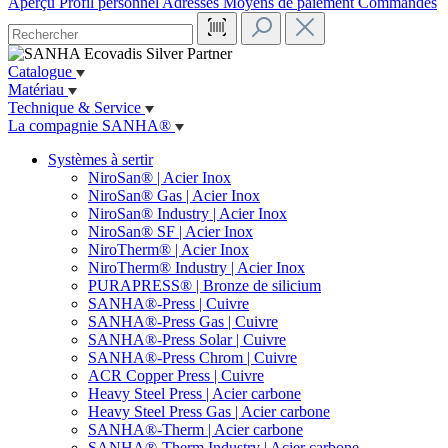
Aperçu
Profil personnel
Adresses
Moyens de paiement
Commandes
Catalogue
Matériau
Technique & Service
La compagnie SANHA®
Systèmes à sertir
NiroSan® | Acier Inox
NiroSan® Gas | Acier Inox
NiroSan® Industry | Acier Inox
NiroSan® SF | Acier Inox
NiroTherm® | Acier Inox
NiroTherm® Industry | Acier Inox
PURAPRESS® | Bronze de silicium
SANHA®-Press | Cuivre
SANHA®-Press Gas | Cuivre
SANHA®-Press Solar | Cuivre
SANHA®-Press Chrom | Cuivre
ACR Copper Press | Cuivre
Heavy Steel Press | Acier carbone
Heavy Steel Press Gas | Acier carbone
SANHA®-Therm | Acier carbone
SANHA®-Therm Industry | Acier carbone