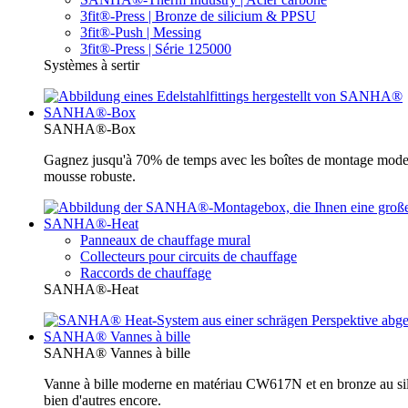
3fit®-Press | Bronze de silicium & PPSU
3fit®-Push | Messing
3fit®-Press | Série 125000
Systèmes à sertir
SANHA®-Box
SANHA®-Box
Gagnez jusqu'à 70% de temps avec les boîtes de montage moder
mousse robuste.
SANHA®-Heat
Panneaux de chauffage mural
Collecteurs pour circuits de chauffage
Raccords de chauffage
SANHA®-Heat
SANHA® Vannes à bille
SANHA® Vannes à bille
Vanne à bille moderne en matériau CW617N et en bronze au sili
bien d'autres encore.