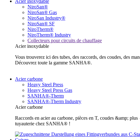
Acier inoxydable
NiroSan®
NiroSan® Gas
NiroSan Industry®
NiroSan® SF
NiroTherm®
NiroTherm® Industry
Collecteurs pour circuits de chauffage
Acier inoxydable
Vous trouverez ici des tubes, des raccords, des coudes, des m
Découvrez toute la gamme SANHA®.
Acier carbone
Heavy Steel Press
Heavy Steel Press Gas
SANHA®-Therm
SANHA®-Therm Industry
Acier carbone
Raccords en acier au carbone, pièces en T, coudes &amp; plus ✓ 
tuyauterie chez SANHA® !
Cuivre