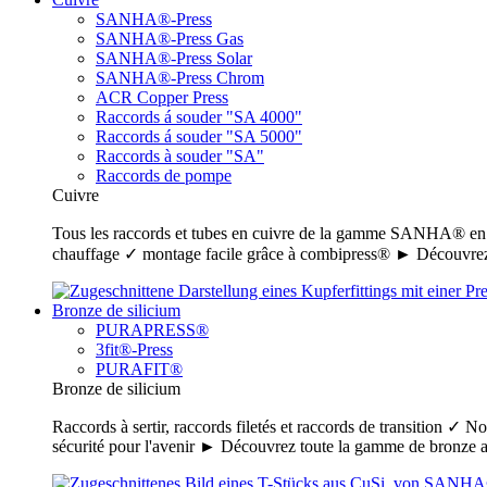
SANHA®-Press
SANHA®-Press Gas
SANHA®-Press Solar
SANHA®-Press Chrom
ACR Copper Press
Raccords á souder "SA 4000"
Raccords á souder "SA 5000"
Raccords à souder "SA"
Raccords de pompe
Cuivre
Tous les raccords et tubes en cuivre de la gamme SANHA® en un c
chauffage ✓ montage facile grâce à combipress® ► Découvrez
Bronze de silicium
PURAPRESS®
3fit®-Press
PURAFIT®
Bronze de silicium
Raccords à sertir, raccords filetés et raccords de transition ✓ N
sécurité pour l'avenir ► Découvrez toute la gamme de bronz