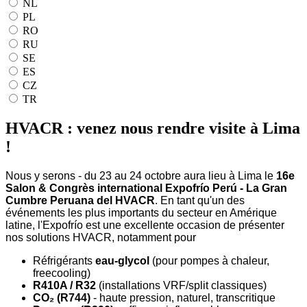
NL
PL
RO
RU
SE
ES
CZ
TR
HVACR : venez nous rendre visite à Lima
!
Nous y serons - du 23 au 24 octobre aura lieu à Lima le
16e
Salon & Congrès international Expofrío Perú - La Gran
Cumbre Peruana del HVACR
. En tant qu'un des
événements les plus importants du secteur en Amérique
latine, l'Expofrío est une excellente occasion de présenter
nos solutions HVACR, notamment pour
Réfrigérants
eau-glycol
(pour pompes à chaleur,
freecooling)
R410A / R32
(installations VRF/split classiques)
CO₂ (R744)
- haute pression, naturel, transcritique