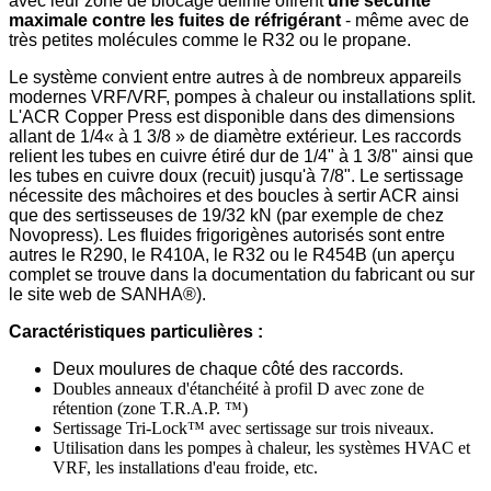
avec leur zone de blocage définie offrent
une sécurité
maximale contre les fuites de réfrigérant
- même avec de
très petites molécules comme le R32 ou le propane.
Le système convient entre autres à de nombreux appareils
modernes VRF/VRF, pompes à chaleur ou installations split.
L'ACR Copper Press est disponible dans des dimensions
allant de 1/4« à 1 3/8 » de diamètre extérieur. Les raccords
relient les tubes en cuivre étiré dur de 1/4" à 1 3/8" ainsi que
les tubes en cuivre doux (recuit) jusqu'à 7/8". Le sertissage
nécessite des mâchoires et des boucles à sertir ACR ainsi
que des sertisseuses de
19/
32 kN
(par exemple de chez
Novopress). Les fluides frigorigènes autorisés sont entre
autres le R290, le R410A, le R32 ou le R454B (un aperçu
complet se trouve dans la documentation du fabricant ou sur
le site web de SANHA®).
Caractéristiques particulières :
Deux moulures de chaque côté des raccords.
Doubles anneaux d'étanchéité à profil D avec zone de
rétention (zone T.R.A.P. ™)
Sertissage Tri-Lock™ avec sertissage sur trois niveaux.
Utilisation dans les pompes à chaleur, les systèmes HVAC et
VRF, les installations d'eau froide, etc.