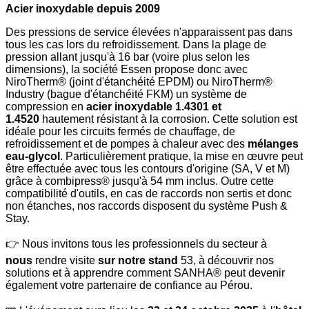
Acier inoxydable depuis 2009
Des pressions de service élevées n'apparaissent pas dans
tous les cas lors du refroidissement. Dans la plage de
pression allant jusqu'à 16 bar (voire plus selon les
dimensions), la société Essen propose donc avec
NiroTherm® (joint d'étanchéité EPDM) ou NiroTherm®
Industry (bague d'étanchéité FKM) un système de
compression en
acier inoxydable 1.4301 et
1.4520
hautement résistant à la corrosion. Cette solution est
idéale pour les circuits fermés de chauffage, de
refroidissement et de pompes à chaleur avec des
mélanges
eau-glycol
. Particulièrement pratique, la mise en œuvre peut
être effectuée avec tous les contours d'origine (SA, V et M)
grâce à combipress® jusqu'à 54 mm inclus. Outre cette
compatibilité d'outils, en cas de raccords non sertis et donc
non étanches, nos raccords disposent du système Push &
Stay.
👉
Nous invitons tous les professionnels du secteur à
nous
rendre visite
sur notre stand
53, à découvrir nos
solutions et à apprendre comment SANHA® peut devenir
également votre partenaire de confiance au Pérou.