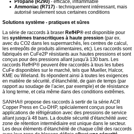
Propane (R290)
- efficace, inflammable
Ammoniac (R717)
- techniquement intéressant, mais
autorisé seulement sous certaines conditions
Solutions système - pratiques et sûres
La série de raccords à braser
RefHP®
est disponible pour
les
systèmes transcritiques à haute pression
(par ex.
avec du CO2 dans les supermarchés, les centres de calcul,
les entrepôts de produits alimentaires, etc). Les raccords sont
fabriqués en CuFe2P résistants aux hautes pressions et sont
conçus pour des pressions allant jusqu'à 130 bars. Les
raccords RefHP® peuvent être raccordés à tous les tubes
CuFe disponibles sur le marché, tels que Mueller, Halcor,
KME ou Wieland. Ils répondent ainsi à toutes les exigences
en matière de sécurité, d'étanchéité, de gain de temps (par
rapport au soudage de l'acier, par exemple) et de résistance
à long terme, et cela même dans des conditions extrêmes.
SANHA® propose des raccords à sertir de la série ACR
Copper Press en Cu-DHP, spécialement conçus pour les
applications de réfrigération avec des pressions de service
allant jusqu'à 48 bars. La double sécurité d'étanchéité avec
zone de rétention intermédiaire est unique dans le secteur.
Les deux éléments d'étanchéité de chaque côté des raccords