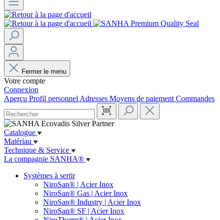
Fermer le menu
Votre compte
Connexion
Aperçu
Profil personnel
Adresses
Moyens de paiement
Commandes
Catalogue
Matériau
Technique & Service
La compagnie SANHA®
Systèmes à sertir
NiroSan® | Acier Inox
NiroSan® Gas | Acier Inox
NiroSan® Industry | Acier Inox
NiroSan® SF | Acier Inox
NiroTherm® | Acier Inox