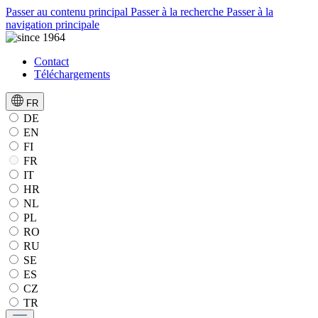
Passer au contenu principal
Passer à la recherche
Passer à la
navigation principale
Contact
Téléchargements
FR
DE
EN
FI
FR
IT
HR
NL
PL
RO
RU
SE
ES
CZ
TR