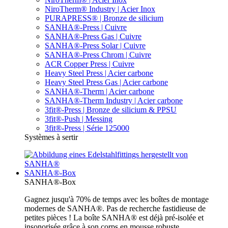
NiroTherm® Industry | Acier Inox
PURAPRESS® | Bronze de silicium
SANHA®-Press | Cuivre
SANHA®-Press Gas | Cuivre
SANHA®-Press Solar | Cuivre
SANHA®-Press Chrom | Cuivre
ACR Copper Press | Cuivre
Heavy Steel Press | Acier carbone
Heavy Steel Press Gas | Acier carbone
SANHA®-Therm | Acier carbone
SANHA®-Therm Industry | Acier carbone
3fit®-Press | Bronze de silicium & PPSU
3fit®-Push | Messing
3fit®-Press | Série 125000
Systèmes à sertir
SANHA®-Box
SANHA®-Box
Gagnez jusqu'à 70% de temps avec les boîtes de montage
modernes de SANHA®. Pas de recherche fastidieuse de
petites pièces ! La boîte SANHA® est déjà pré-isolée et
insonorisée grâce à son corps en mousse robuste.