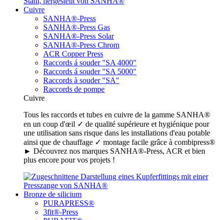
Cuivre
SANHA®-Press
SANHA®-Press Gas
SANHA®-Press Solar
SANHA®-Press Chrom
ACR Copper Press
Raccords á souder "SA 4000"
Raccords á souder "SA 5000"
Raccords à souder "SA"
Raccords de pompe
Cuivre
Tous les raccords et tubes en cuivre de la gamme SANHA®
en un coup d'œil ✓ de qualité supérieure et hygiénique pour
une utilisation sans risque dans les installations d'eau potable
ainsi que de chauffage ✓ montage facile grâce à combipress®
► Découvrez nos marques SANHA®-Press, ACR et bien
plus encore pour vos projets !
Bronze de silicium
PURAPRESS®
3fit®-Press