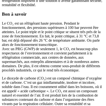
réfrigération disposent d’une solution d’avenir garantissant sécurité,
rentabilité et flexibilité.
Bon à savoir
Le CO₂ est un réfrigérant haute pression. Pendant le
fonctionnement, des pressions supérieures à 100 bar peuvent être
atteintes. Le point triple et le point critique se situent très près de la
zone de fonctionnement. En fait, le point critique, à 31 °C et 73,8
bar, est déjà dépassé dès 26 °C de température ambiante. On parle
alors de fonctionnement transcritique.
Avec un PRG (GWP) de seulement 1, le CO₂ est beaucoup plus
respectueux de l’environnement et convient parfaitement à la
réfrigération commerciale, aux centres de données, aux
supermarchés, aux entrepôts alimentaires et à de nombreux autres
domaines. De plus, il est obtenu comme sous-produit de différents
procédés industriels, ce qui le rend très économique.
Le dioxyde de carbone (CO₂) est un composé chimique d’oxygène
et de carbone. C’est un gaz ininflammable, inodore et incolore,
soluble dans l’eau. Il est couramment utilisé dans les boissons, où il
est appelé « acide carbonique ». Le CO₂ est aussi un composant
naturel et essentiel de l’air. Il est produit lors de la combustion de
substances contenant du carbone et dans l’organisme des êtres
vivants par la respiration cellulaire. Outre sa rentabilité et sa