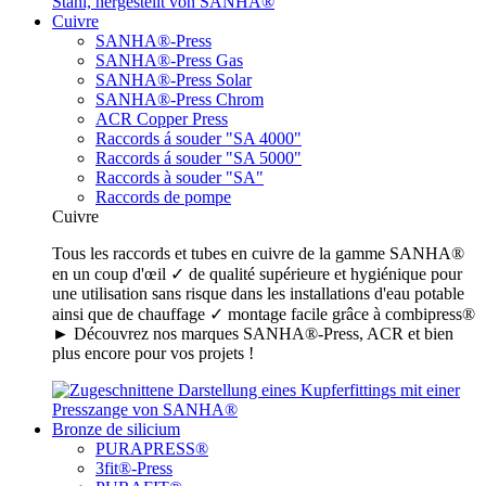
Cuivre
SANHA®-Press
SANHA®-Press Gas
SANHA®-Press Solar
SANHA®-Press Chrom
ACR Copper Press
Raccords á souder "SA 4000"
Raccords á souder "SA 5000"
Raccords à souder "SA"
Raccords de pompe
Cuivre
Tous les raccords et tubes en cuivre de la gamme SANHA®
en un coup d'œil ✓ de qualité supérieure et hygiénique pour
une utilisation sans risque dans les installations d'eau potable
ainsi que de chauffage ✓ montage facile grâce à combipress®
► Découvrez nos marques SANHA®-Press, ACR et bien
plus encore pour vos projets !
Bronze de silicium
PURAPRESS®
3fit®-Press