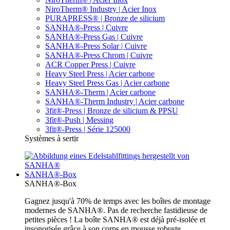
NiroTherm® Industry | Acier Inox
PURAPRESS® | Bronze de silicium
SANHA®-Press | Cuivre
SANHA®-Press Gas | Cuivre
SANHA®-Press Solar | Cuivre
SANHA®-Press Chrom | Cuivre
ACR Copper Press | Cuivre
Heavy Steel Press | Acier carbone
Heavy Steel Press Gas | Acier carbone
SANHA®-Therm | Acier carbone
SANHA®-Therm Industry | Acier carbone
3fit®-Press | Bronze de silicium & PPSU
3fit®-Push | Messing
3fit®-Press | Série 125000
Systèmes à sertir
SANHA®-Box
SANHA®-Box
Gagnez jusqu'à 70% de temps avec les boîtes de montage
modernes de SANHA®. Pas de recherche fastidieuse de
petites pièces ! La boîte SANHA® est déjà pré-isolée et
insonorisée grâce à son corps en mousse robuste.