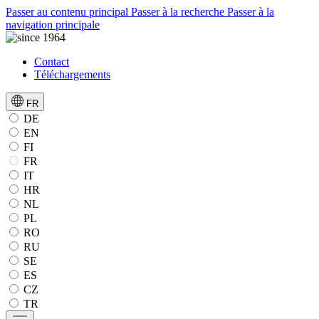
Passer au contenu principal
Passer à la recherche
Passer à la
navigation principale
Contact
Téléchargements
FR
DE
EN
FI
FR
IT
HR
NL
PL
RO
RU
SE
ES
CZ
TR