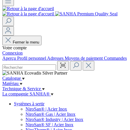
Fermer le menu
Votre compte
Connexion
Aperçu
Profil personnel
Adresses
Moyens de paiement
Commandes
Catalogue
Matériau
Technique & Service
La compagnie SANHA®
Systèmes à sertir
NiroSan® | Acier Inox
NiroSan® Gas | Acier Inox
NiroSan® Industry | Acier Inox
NiroSan® SF | Acier Inox
NiroTherm® | Acier Inox