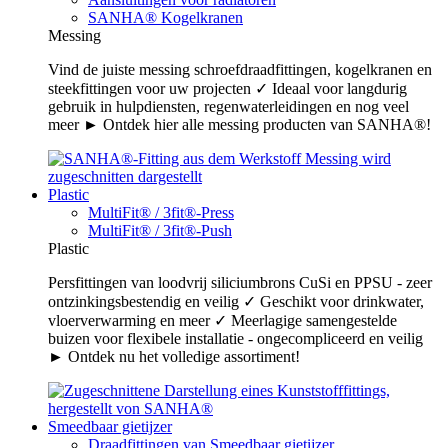
SANHA® Kogelkranen
Messing
Vind de juiste messing schroefdraadfittingen, kogelkranen en
steekfittingen voor uw projecten ✓ Ideaal voor langdurig
gebruik in hulpdiensten, regenwaterleidingen en nog veel
meer ► Ontdek hier alle messing producten van SANHA®!
Plastic
MultiFit® / 3fit®-Press
MultiFit® / 3fit®-Push
Plastic
Persfittingen van loodvrij siliciumbrons CuSi en PPSU - zeer
ontzinkingsbestendig en veilig ✓ Geschikt voor drinkwater,
vloerverwarming en meer ✓ Meerlagige samengestelde
buizen voor flexibele installatie - ongecompliceerd en veilig
► Ontdek nu het volledige assortiment!
Smeedbaar gietijzer
Draadfittingen van Smeedbaar gietijzer