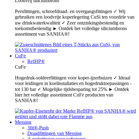
Loodvrij siliciumbrons
Persfittingen, schroefdraad- en overgangsfittingen ✓ Wij
gebruiken een loodvrije koperlegering CuSi ten voordele van
uw drinkwaterkwaliteit ✓ Zeer ontzinkingsbestendig en
toekomstbestendig ► Ontdek het volledige siliciumbrons
assortiment van SANHA®!
CuFe
RefHP®
CuFe
Hogedruk-soldeerfittingen voor koper-ijzerbuizen ✓ Ideaal
voor leidingen in koelinstallaties en hogedruktoepassingen -
tot 130 bar ✓ Mogelijke tijdsbesparing tot 25% ► Ontdek
hier het volledige assortiment CuFe producten van
SANHA®!
Messing
3fit®-Push
Draadfittingen van Messing
Aansluitingen voor radiatoren