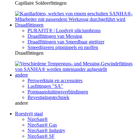
Capillaire Soldeerfittingen
Draadfittingen
PURAFIT® | Loodvrij siliciumbrons
Draadfittingen van Messing
Draadfittingen van Smeedbaar gietijzer
Smeedijzeren pijpnippels en moffen
Draadfittingen
andere
Perswerktuig en accessoires
Lasfittingen "SA"
Pompaansluitingsverbindingen
Bevestigingstechniek
andere
Roestvrij staal
NiroSan®
NiroSan® Gas
NiroSan® Industry
NiroSan® SF