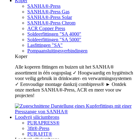
Koper
SANHA®-Press
SANHA®-Press Gas
SANHA®-Press Solar
SANHA®-Press Chrom
ACR Copper Press
Soldeerfittingen "SA 4000"
Soldeerfittingen "SA 5000"
Lasfittingen "SA"
Pompaansluitingsverbindingen
Koper
Alle koperen fittingen en buizen uit het SANHA®
assortiment in één oogopslag ✓ Hoogwaardig en hygiënisch
voor veilig gebruik in drinkwater- en verwarmingssystemen
✓ Eenvoudige montage dankzij combipress® ► Ontdek
onze merken SANHA®-Press, ACR en meer voor uw
projecten!
Loodvrij siliciumbrons
PURAPRESS®
3fit®-Press
PURAFIT®