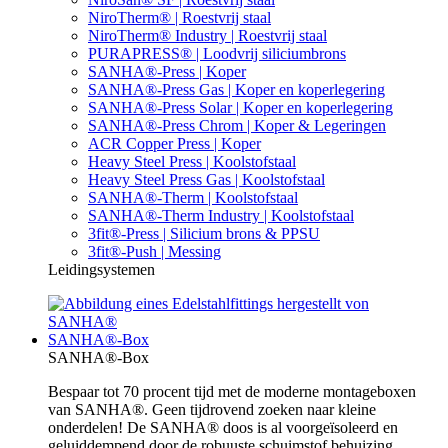
NiroTherm® | Roestvrij staal
NiroTherm® Industry | Roestvrij staal
PURAPRESS® | Loodvrij siliciumbrons
SANHA®-Press | Koper
SANHA®-Press Gas | Koper en koperlegering
SANHA®-Press Solar | Koper en koperlegering
SANHA®-Press Chrom | Koper & Legeringen
ACR Copper Press | Koper
Heavy Steel Press | Koolstofstaal
Heavy Steel Press Gas | Koolstofstaal
SANHA®-Therm | Koolstofstaal
SANHA®-Therm Industry | Koolstofstaal
3fit®-Press | Silicium brons & PPSU
3fit®-Push | Messing
Leidingsystemen
SANHA®-Box
SANHA®-Box
Bespaar tot 70 procent tijd met de moderne montageboxen
van SANHA®. Geen tijdrovend zoeken naar kleine
onderdelen! De SANHA® doos is al voorgeïsoleerd en
geluiddempend door de robuuste schuimstof behuizing.