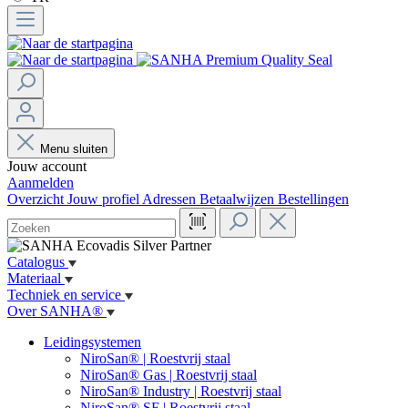
Menu sluiten
Jouw account
Aanmelden
Overzicht
Jouw profiel
Adressen
Betaalwijzen
Bestellingen
Catalogus
Materiaal
Techniek en service
Over SANHA®
Leidingsystemen
NiroSan® | Roestvrij staal
NiroSan® Gas | Roestvrij staal
NiroSan® Industry | Roestvrij staal
NiroSan® SF | Roestvrij staal