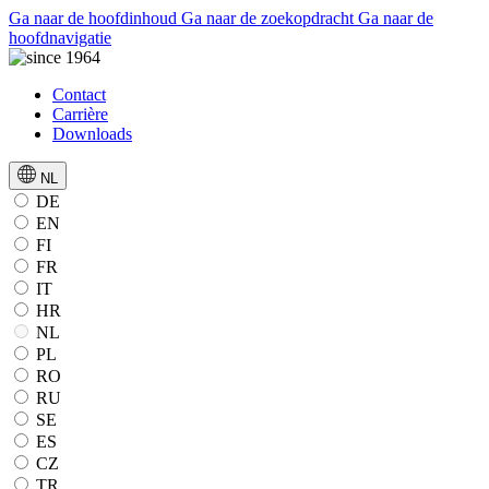
Ga naar de hoofdinhoud
Ga naar de zoekopdracht
Ga naar de
hoofdnavigatie
Contact
Carrière
Downloads
NL
DE
EN
FI
FR
IT
HR
NL
PL
RO
RU
SE
ES
CZ
TR