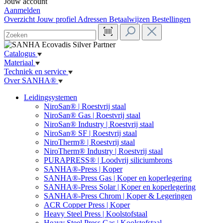
Jouw account
Aanmelden
Overzicht
Jouw profiel
Adressen
Betaalwijzen
Bestellingen
Catalogus
Materiaal
Techniek en service
Over SANHA®
Leidingsystemen
NiroSan® | Roestvrij staal
NiroSan® Gas | Roestvrij staal
NiroSan® Industry | Roestvrij staal
NiroSan® SF | Roestvrij staal
NiroTherm® | Roestvrij staal
NiroTherm® Industry | Roestvrij staal
PURAPRESS® | Loodvrij siliciumbrons
SANHA®-Press | Koper
SANHA®-Press Gas | Koper en koperlegering
SANHA®-Press Solar | Koper en koperlegering
SANHA®-Press Chrom | Koper & Legeringen
ACR Copper Press | Koper
Heavy Steel Press | Koolstofstaal
Heavy Steel Press Gas | Koolstofstaal