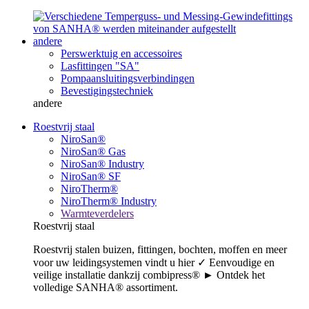
andere
Perswerktuig en accessoires
Lasfittingen "SA"
Pompaansluitingsverbindingen
Bevestigingstechniek
andere
Roestvrij staal
NiroSan®
NiroSan® Gas
NiroSan® Industry
NiroSan® SF
NiroTherm®
NiroTherm® Industry
Warmteverdelers
Roestvrij staal
Roestvrij stalen buizen, fittingen, bochten, moffen en meer
voor uw leidingsystemen vindt u hier ✓ Eenvoudige en
veilige installatie dankzij combipress® ► Ontdek het
volledige SANHA® assortiment.