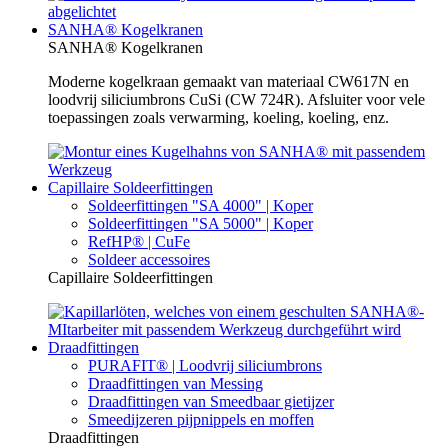
SANHA® Kogelkranen
SANHA® Kogelkranen
Moderne kogelkraan gemaakt van materiaal CW617N en
loodvrij siliciumbrons CuSi (CW 724R). Afsluiter voor vele
toepassingen zoals verwarming, koeling, koeling, enz.
Capillaire Soldeerfittingen
Soldeerfittingen "SA 4000" | Koper
Soldeerfittingen "SA 5000" | Koper
RefHP® | CuFe
Soldeer accessoires
Capillaire Soldeerfittingen
Draadfittingen
PURAFIT® | Loodvrij siliciumbrons
Draadfittingen van Messing
Draadfittingen van Smeedbaar gietijzer
Smeedijzeren pijpnippels en moffen
Draadfittingen