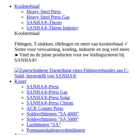
Koolstofstaal
Heavy Steel Press
Heavy Steel Press Gas
SANHA®-Therm
SANHA®-Therm Industry
Koolstofstaal
Fittingen, T-stukken, ellebogen en meer van koolstofstaal ✓
Series voor verwarming, koeling, industrie en nog veel meer.
►Vind nu de juiste producten voor uw leidingsysteem bij
SANHA®!
Koper
SANHA®-Press
SANHA®-Press Gas
SANHA®-Press Solar
SANHA®-Press Chrom
ACR Copper Press
Soldeerfittingen "SA 4000"
Soldeerfittingen "SA 5000"
Lasfittingen "SA"
Pompaansluitingsverbindingen