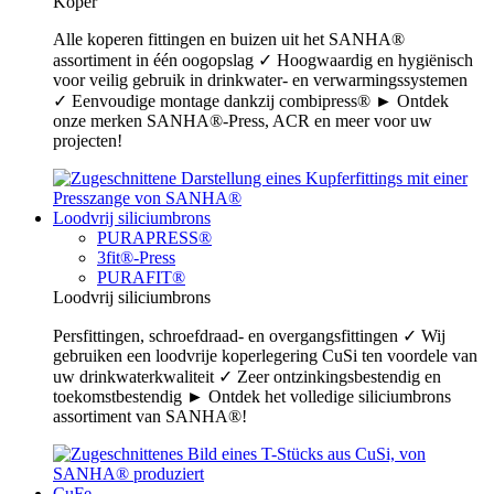
Koper
Alle koperen fittingen en buizen uit het SANHA®
assortiment in één oogopslag ✓ Hoogwaardig en hygiënisch
voor veilig gebruik in drinkwater- en verwarmingssystemen
✓ Eenvoudige montage dankzij combipress® ► Ontdek
onze merken SANHA®-Press, ACR en meer voor uw
projecten!
Loodvrij siliciumbrons
PURAPRESS®
3fit®-Press
PURAFIT®
Loodvrij siliciumbrons
Persfittingen, schroefdraad- en overgangsfittingen ✓ Wij
gebruiken een loodvrije koperlegering CuSi ten voordele van
uw drinkwaterkwaliteit ✓ Zeer ontzinkingsbestendig en
toekomstbestendig ► Ontdek het volledige siliciumbrons
assortiment van SANHA®!
CuFe