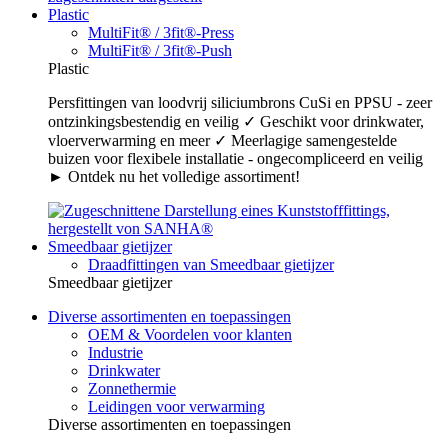
Plastic
MultiFit® / 3fit®-Press
MultiFit® / 3fit®-Push
Plastic
Persfittingen van loodvrij siliciumbrons CuSi en PPSU - zeer
ontzinkingsbestendig en veilig ✓ Geschikt voor drinkwater,
vloerverwarming en meer ✓ Meerlagige samengestelde
buizen voor flexibele installatie - ongecompliceerd en veilig
► Ontdek nu het volledige assortiment!
Smeedbaar gietijzer
Draadfittingen van Smeedbaar gietijzer
Smeedbaar gietijzer
Diverse assortimenten en toepassingen
OEM & Voordelen voor klanten
Industrie
Drinkwater
Zonnethermie
Leidingen voor verwarming
Diverse assortimenten en toepassingen