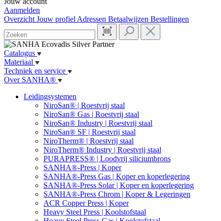
Jouw account
Aanmelden
Overzicht
Jouw profiel
Adressen
Betaalwijzen
Bestellingen
Catalogus
Materiaal
Techniek en service
Over SANHA®
Leidingsystemen
NiroSan® | Roestvrij staal
NiroSan® Gas | Roestvrij staal
NiroSan® Industry | Roestvrij staal
NiroSan® SF | Roestvrij staal
NiroTherm® | Roestvrij staal
NiroTherm® Industry | Roestvrij staal
PURAPRESS® | Loodvrij siliciumbrons
SANHA®-Press | Koper
SANHA®-Press Gas | Koper en koperlegering
SANHA®-Press Solar | Koper en koperlegering
SANHA®-Press Chrom | Koper & Legeringen
ACR Copper Press | Koper
Heavy Steel Press | Koolstofstaal
Heavy Steel Press Gas | Koolstofstaal