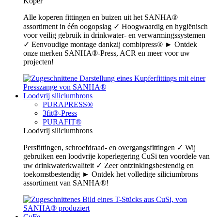
Koper
Alle koperen fittingen en buizen uit het SANHA®
assortiment in één oogopslag ✓ Hoogwaardig en hygiënisch
voor veilig gebruik in drinkwater- en verwarmingssystemen
✓ Eenvoudige montage dankzij combipress® ► Ontdek
onze merken SANHA®-Press, ACR en meer voor uw
projecten!
Loodvrij siliciumbrons
PURAPRESS®
3fit®-Press
PURAFIT®
Loodvrij siliciumbrons
Persfittingen, schroefdraad- en overgangsfittingen ✓ Wij
gebruiken een loodvrije koperlegering CuSi ten voordele van
uw drinkwaterkwaliteit ✓ Zeer ontzinkingsbestendig en
toekomstbestendig ► Ontdek het volledige siliciumbrons
assortiment van SANHA®!
CuFe