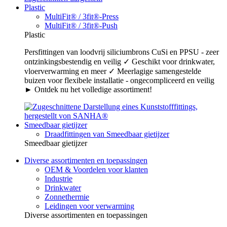
Plastic
MultiFit® / 3fit®-Press
MultiFit® / 3fit®-Push
Plastic
Persfittingen van loodvrij siliciumbrons CuSi en PPSU - zeer
ontzinkingsbestendig en veilig ✓ Geschikt voor drinkwater,
vloerverwarming en meer ✓ Meerlagige samengestelde
buizen voor flexibele installatie - ongecompliceerd en veilig
► Ontdek nu het volledige assortiment!
Smeedbaar gietijzer
Draadfittingen van Smeedbaar gietijzer
Smeedbaar gietijzer
Diverse assortimenten en toepassingen
OEM & Voordelen voor klanten
Industrie
Drinkwater
Zonnethermie
Leidingen voor verwarming
Diverse assortimenten en toepassingen