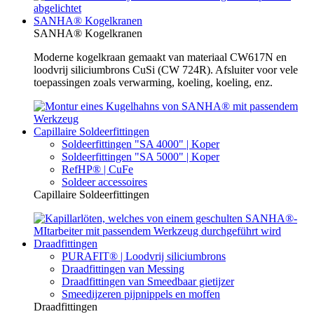
SANHA® Kogelkranen
SANHA® Kogelkranen
Moderne kogelkraan gemaakt van materiaal CW617N en
loodvrij siliciumbrons CuSi (CW 724R). Afsluiter voor vele
toepassingen zoals verwarming, koeling, koeling, enz.
Capillaire Soldeerfittingen
Soldeerfittingen "SA 4000" | Koper
Soldeerfittingen "SA 5000" | Koper
RefHP® | CuFe
Soldeer accessoires
Capillaire Soldeerfittingen
Draadfittingen
PURAFIT® | Loodvrij siliciumbrons
Draadfittingen van Messing
Draadfittingen van Smeedbaar gietijzer
Smeedijzeren pijpnippels en moffen
Draadfittingen