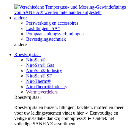
andere
Perswerktuig en accessoires
Lasfittingen "SA"
Pompaansluitingsverbindingen
Bevestigingstechniek
andere
Roestvrij staal
NiroSan®
NiroSan® Gas
NiroSan® Industry
NiroSan® SF
NiroTherm®
NiroTherm® Industry
Warmteverdelers
Roestvrij staal
Roestvrij stalen buizen, fittingen, bochten, moffen en meer
voor uw leidingsystemen vindt u hier ✓ Eenvoudige en
veilige installatie dankzij combipress® ► Ontdek het
volledige SANHA® assortiment.