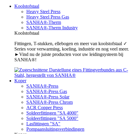
Koolstofstaal
Heavy Steel Press
Heavy Steel Press Gas
SANHA®-Therm
SANHA®-Therm Industry
Koolstofstaal
Fittingen, T-stukken, ellebogen en meer van koolstofstaal ✓
Series voor verwarming, koeling, industrie en nog veel meer.
►Vind nu de juiste producten voor uw leidingsysteem bij
SANHA®!
Koper
SANHA®-Press
SANHA®-Press Gas
SANHA®-Press Solar
SANHA®-Press Chrom
ACR Copper Press
Soldeerfittingen "SA 4000"
Soldeerfittingen "SA 5000"
Lasfittingen "SA"
Pompaansluitingsverbindingen