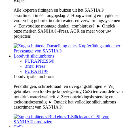
Koper
Alle koperen fittingen en buizen uit het SANHA®
assortiment in één oogopslag ✓ Hoogwaardig en hygiënisch
voor veilig gebruik in drinkwater- en verwarmingssystemen
✓ Eenvoudige montage dankzij combipress® ► Ontdek
onze merken SANHA®-Press, ACR en meer voor uw
projecten!
Loodvrij siliciumbrons
PURAPRESS®
3fit®-Press
PURAFIT®
Loodvrij siliciumbrons
Persfittingen, schroefdraad- en overgangsfittingen ✓ Wij
gebruiken een loodvrije koperlegering CuSi ten voordele van
uw drinkwaterkwaliteit ✓ Zeer ontzinkingsbestendig en
toekomstbestendig ► Ontdek het volledige siliciumbrons
assortiment van SANHA®!
CuFe