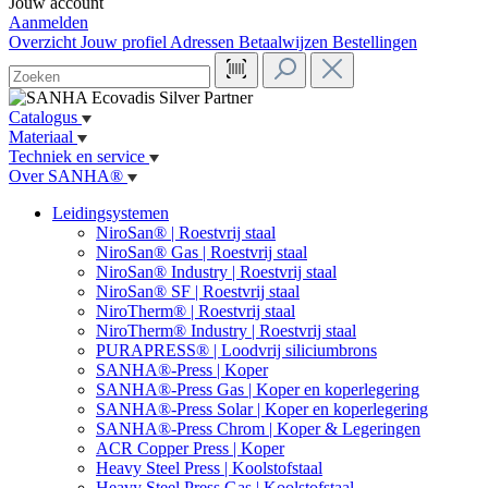
Jouw account
Aanmelden
Overzicht
Jouw profiel
Adressen
Betaalwijzen
Bestellingen
Catalogus
Materiaal
Techniek en service
Over SANHA®
Leidingsystemen
NiroSan® | Roestvrij staal
NiroSan® Gas | Roestvrij staal
NiroSan® Industry | Roestvrij staal
NiroSan® SF | Roestvrij staal
NiroTherm® | Roestvrij staal
NiroTherm® Industry | Roestvrij staal
PURAPRESS® | Loodvrij siliciumbrons
SANHA®-Press | Koper
SANHA®-Press Gas | Koper en koperlegering
SANHA®-Press Solar | Koper en koperlegering
SANHA®-Press Chrom | Koper & Legeringen
ACR Copper Press | Koper
Heavy Steel Press | Koolstofstaal
Heavy Steel Press Gas | Koolstofstaal