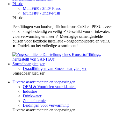
Plastic
MultiFit® / 3fit®-Press
MultiFit® / 3fit®-Push
Plastic
Persfittingen van loodvrij siliciumbrons CuSi en PPSU - zeer
ontzinkingsbestendig en veilig ✓ Geschikt voor drinkwater,
vloerverwarming en meer ✓ Meerlagige samengestelde
buizen voor flexibele installatie - ongecompliceerd en veilig
► Ontdek nu het volledige assortiment!
Smeedbaar gietijzer
Draadfittingen van Smeedbaar gietijzer
Smeedbaar gietijzer
Diverse assortimenten en toepassingen
OEM & Voordelen voor klanten
Industrie
Drinkwater
Zonnethermie
Leidingen voor verwarming
Diverse assortimenten en toepassingen