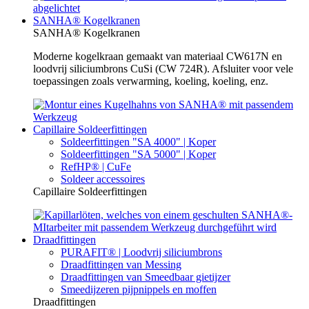
SANHA® Kogelkranen
SANHA® Kogelkranen
Moderne kogelkraan gemaakt van materiaal CW617N en
loodvrij siliciumbrons CuSi (CW 724R). Afsluiter voor vele
toepassingen zoals verwarming, koeling, koeling, enz.
Capillaire Soldeerfittingen
Soldeerfittingen "SA 4000" | Koper
Soldeerfittingen "SA 5000" | Koper
RefHP® | CuFe
Soldeer accessoires
Capillaire Soldeerfittingen
Draadfittingen
PURAFIT® | Loodvrij siliciumbrons
Draadfittingen van Messing
Draadfittingen van Smeedbaar gietijzer
Smeedijzeren pijpnippels en moffen
Draadfittingen