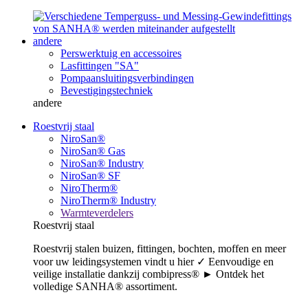
andere
Perswerktuig en accessoires
Lasfittingen "SA"
Pompaansluitingsverbindingen
Bevestigingstechniek
andere
Roestvrij staal
NiroSan®
NiroSan® Gas
NiroSan® Industry
NiroSan® SF
NiroTherm®
NiroTherm® Industry
Warmteverdelers
Roestvrij staal
Roestvrij stalen buizen, fittingen, bochten, moffen en meer
voor uw leidingsystemen vindt u hier ✓ Eenvoudige en
veilige installatie dankzij combipress® ► Ontdek het
volledige SANHA® assortiment.