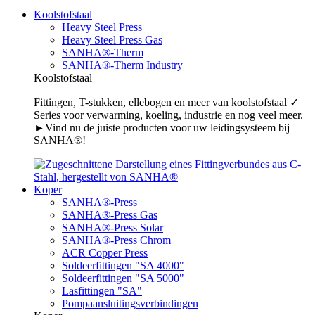
Koolstofstaal
Heavy Steel Press
Heavy Steel Press Gas
SANHA®-Therm
SANHA®-Therm Industry
Koolstofstaal
Fittingen, T-stukken, ellebogen en meer van koolstofstaal ✓
Series voor verwarming, koeling, industrie en nog veel meer.
►Vind nu de juiste producten voor uw leidingsysteem bij
SANHA®!
Koper
SANHA®-Press
SANHA®-Press Gas
SANHA®-Press Solar
SANHA®-Press Chrom
ACR Copper Press
Soldeerfittingen "SA 4000"
Soldeerfittingen "SA 5000"
Lasfittingen "SA"
Pompaansluitingsverbindingen