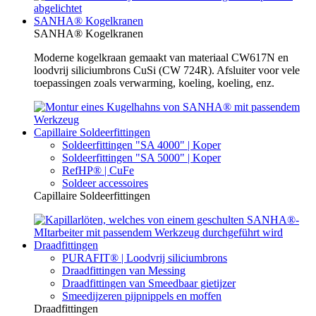
SANHA® Kogelkranen
SANHA® Kogelkranen
Moderne kogelkraan gemaakt van materiaal CW617N en
loodvrij siliciumbrons CuSi (CW 724R). Afsluiter voor vele
toepassingen zoals verwarming, koeling, koeling, enz.
Capillaire Soldeerfittingen
Soldeerfittingen "SA 4000" | Koper
Soldeerfittingen "SA 5000" | Koper
RefHP® | CuFe
Soldeer accessoires
Capillaire Soldeerfittingen
Draadfittingen
PURAFIT® | Loodvrij siliciumbrons
Draadfittingen van Messing
Draadfittingen van Smeedbaar gietijzer
Smeedijzeren pijpnippels en moffen
Draadfittingen