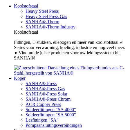
Koolstofstaal
Heavy Steel Press
Heavy Steel Press Gas
SANHA®-Therm
SANHA®-Therm Industry
Koolstofstaal
Fittingen, T-stukken, ellebogen en meer van koolstofstaal ✓
Series voor verwarming, koeling, industrie en nog veel meer.
►Vind nu de juiste producten voor uw leidingsysteem bij
SANHA®!
Koper
SANHA®-Press
SANHA®-Press Gas
SANHA®-Press Solar
SANHA®-Press Chrom
ACR Copper Press
Soldeerfittingen "SA 4000"
Soldeerfittingen "SA 5000"
Lasfittingen "SA"
Pompaansluitingsverbindingen