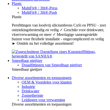
Plastic
MultiFit® / 3fit®-Press
MultiFit® / 3fit®-Push
Plastic
Persfittingen van loodvrij siliciumbrons CuSi en PPSU - zeer
ontzinkingsbestendig en veilig ✓ Geschikt voor drinkwater,
vloerverwarming en meer ✓ Meerlagige samengestelde
buizen voor flexibele installatie - ongecompliceerd en veilig
► Ontdek nu het volledige assortiment!
Smeedbaar gietijzer
Draadfittingen van Smeedbaar gietijzer
Smeedbaar gietijzer
Diverse assortimenten en toepassingen
OEM & Voordelen voor klanten
Industrie
Drinkwater
Zonnethermie
Leidingen voor verwarming
Diverse assortimenten en toepassingen