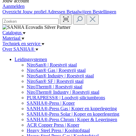
Jouw account
Aanmelden
Overzicht
Jouw profiel
Adressen
Betaalwijzen
Bestellingen
Catalogus
Materiaal
Techniek en service
Over SANHA®
Leidingsystemen
NiroSan® | Roestvrij staal
NiroSan® Gas | Roestvrij staal
NiroSan® Industry | Roestvrij staal
NiroSan® SF | Roestvrij staal
NiroTherm® | Roestvrij staal
NiroTherm® Industry | Roestvrij staal
PURAPRESS® | Loodvrij siliciumbrons
SANHA®-Press | Koper
SANHA®-Press Gas | Koper en koperlegering
SANHA®-Press Solar | Koper en koperlegering
SANHA®-Press Chrom | Koper & Legeringen
ACR Copper Press | Koper
Heavy Steel Press | Koolstofstaal
Heavy Steel Press Gas | Koolstofstaal