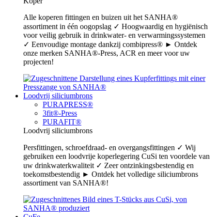
Koper
Alle koperen fittingen en buizen uit het SANHA®
assortiment in één oogopslag ✓ Hoogwaardig en hygiënisch
voor veilig gebruik in drinkwater- en verwarmingssystemen
✓ Eenvoudige montage dankzij combipress® ► Ontdek
onze merken SANHA®-Press, ACR en meer voor uw
projecten!
Loodvrij siliciumbrons
PURAPRESS®
3fit®-Press
PURAFIT®
Loodvrij siliciumbrons
Persfittingen, schroefdraad- en overgangsfittingen ✓ Wij
gebruiken een loodvrije koperlegering CuSi ten voordele van
uw drinkwaterkwaliteit ✓ Zeer ontzinkingsbestendig en
toekomstbestendig ► Ontdek het volledige siliciumbrons
assortiment van SANHA®!
CuFe