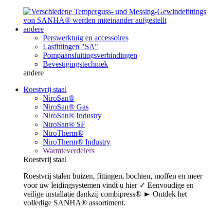
andere
Perswerktuig en accessoires
Lasfittingen "SA"
Pompaansluitingsverbindingen
Bevestigingstechniek
andere
Roestvrij staal
NiroSan®
NiroSan® Gas
NiroSan® Industry
NiroSan® SF
NiroTherm®
NiroTherm® Industry
Warmteverdelers
Roestvrij staal
Roestvrij stalen buizen, fittingen, bochten, moffen en meer
voor uw leidingsystemen vindt u hier ✓ Eenvoudige en
veilige installatie dankzij combipress® ► Ontdek het
volledige SANHA® assortiment.