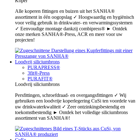
Koper
Alle koperen fittingen en buizen uit het SANHA®
assortiment in één oogopslag ✓ Hoogwaardig en hygiënisch
voor veilig gebruik in drinkwater- en verwarmingssystemen
✓ Eenvoudige montage dankzij combipress® ► Ontdek
onze merken SANHA®-Press, ACR en meer voor uw
projecten!
Loodvrij siliciumbrons
PURAPRESS®
3fit®-Press
PURAFIT®
Loodvrij siliciumbrons
Persfittingen, schroefdraad- en overgangsfittingen ✓ Wij
gebruiken een loodvrije koperlegering CuSi ten voordele van
uw drinkwaterkwaliteit ✓ Zeer ontzinkingsbestendig en
toekomstbestendig ► Ontdek het volledige siliciumbrons
assortiment van SANHA®!
CuFe