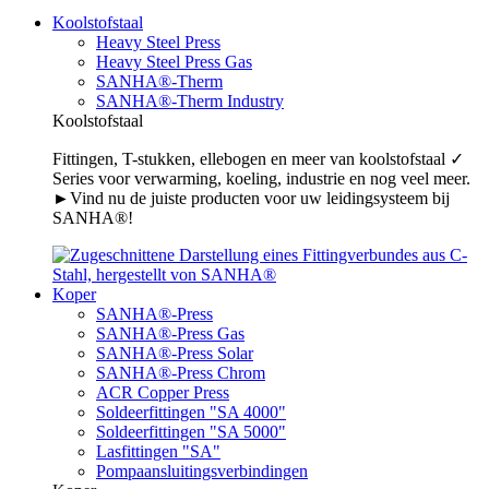
Koolstofstaal
Heavy Steel Press
Heavy Steel Press Gas
SANHA®-Therm
SANHA®-Therm Industry
Koolstofstaal
Fittingen, T-stukken, ellebogen en meer van koolstofstaal ✓
Series voor verwarming, koeling, industrie en nog veel meer.
►Vind nu de juiste producten voor uw leidingsysteem bij
SANHA®!
Koper
SANHA®-Press
SANHA®-Press Gas
SANHA®-Press Solar
SANHA®-Press Chrom
ACR Copper Press
Soldeerfittingen "SA 4000"
Soldeerfittingen "SA 5000"
Lasfittingen "SA"
Pompaansluitingsverbindingen