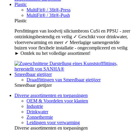
Plastic
MultiFit® / 3fit®-Press
MultiFit® / 3fit®-Push
Plastic
Persfittingen van loodvrij siliciumbrons CuSi en PPSU - zeer
ontzinkingsbestendig en veilig ✓ Geschikt voor drinkwater,
vloerverwarming en meer ✓ Meerlagige samengestelde
buizen voor flexibele installatie - ongecompliceerd en veilig
► Ontdek nu het volledige assortiment!
Smeedbaar gietijzer
Draadfittingen van Smeedbaar gietijzer
Smeedbaar gietijzer
Diverse assortimenten en toepassingen
OEM & Voordelen voor klanten
Industrie
Drinkwater
Zonnethermie
Leidingen voor verwarming
Diverse assortimenten en toepassingen