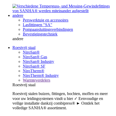
andere
Perswerktuig en accessoires
Lasfittingen "SA"
Pompaansluitingsverbindingen
Bevestigingstechniek
andere
Roestvrij staal
NiroSan®
NiroSan® Gas
NiroSan® Industry
NiroSan® SF
NiroTherm®
NiroTherm® Industry
Warmteverdelers
Roestvrij staal
Roestvrij stalen buizen, fittingen, bochten, moffen en meer
voor uw leidingsystemen vindt u hier ✓ Eenvoudige en
veilige installatie dankzij combipress® ► Ontdek het
volledige SANHA® assortiment.