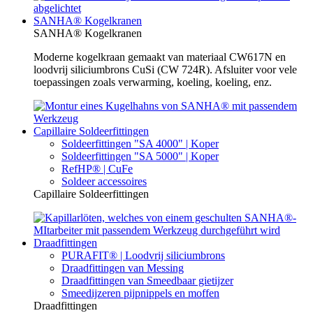
SANHA® Kogelkranen
SANHA® Kogelkranen
Moderne kogelkraan gemaakt van materiaal CW617N en
loodvrij siliciumbrons CuSi (CW 724R). Afsluiter voor vele
toepassingen zoals verwarming, koeling, koeling, enz.
Capillaire Soldeerfittingen
Soldeerfittingen "SA 4000" | Koper
Soldeerfittingen "SA 5000" | Koper
RefHP® | CuFe
Soldeer accessoires
Capillaire Soldeerfittingen
Draadfittingen
PURAFIT® | Loodvrij siliciumbrons
Draadfittingen van Messing
Draadfittingen van Smeedbaar gietijzer
Smeedijzeren pijpnippels en moffen
Draadfittingen