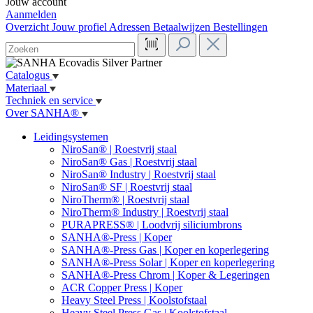
Jouw account
Aanmelden
Overzicht
Jouw profiel
Adressen
Betaalwijzen
Bestellingen
Catalogus
Materiaal
Techniek en service
Over SANHA®
Leidingsystemen
NiroSan® | Roestvrij staal
NiroSan® Gas | Roestvrij staal
NiroSan® Industry | Roestvrij staal
NiroSan® SF | Roestvrij staal
NiroTherm® | Roestvrij staal
NiroTherm® Industry | Roestvrij staal
PURAPRESS® | Loodvrij siliciumbrons
SANHA®-Press | Koper
SANHA®-Press Gas | Koper en koperlegering
SANHA®-Press Solar | Koper en koperlegering
SANHA®-Press Chrom | Koper & Legeringen
ACR Copper Press | Koper
Heavy Steel Press | Koolstofstaal
Heavy Steel Press Gas | Koolstofstaal