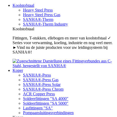
Koolstofstaal
Heavy Steel Press
Heavy Steel Press Gas
SANHA®-Therm
SANHA®-Therm Industry
Koolstofstaal
Fittingen, T-stukken, ellebogen en meer van koolstofstaal ✓
Series voor verwarming, koeling, industrie en nog veel meer.
►Vind nu de juiste producten voor uw leidingsysteem bij
SANHA®!
Koper
SANHA®-Press
SANHA®-Press Gas
SANHA®-Press Solar
SANHA®-Press Chrom
ACR Copper Press
Soldeerfittingen "SA 4000"
Soldeerfittingen "SA 5000"
Lasfittingen "SA"
Pompaansluitingsverbindingen