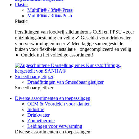
Plastic
MultiFit® / 3fit®-Press
MultiFit® / 3fit®-Push
Plastic
Persfittingen van loodvrij siliciumbrons CuSi en PPSU - zeer
ontzinkingsbestendig en veilig ✓ Geschikt voor drinkwater,
vloerverwarming en meer ✓ Meerlagige samengestelde
buizen voor flexibele installatie - ongecompliceerd en veilig
► Ontdek nu het volledige assortiment!
Smeedbaar gietijzer
Draadfittingen van Smeedbaar gietijzer
Smeedbaar gietijzer
Diverse assortimenten en toepassingen
OEM & Voordelen voor klanten
Industrie
Drinkwater
Zonnethermie
Leidingen voor verwarming
Diverse assortimenten en toepassingen