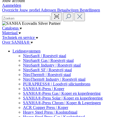
Jouw account
Aanmelden
Overzicht
Jouw profiel
Adressen
Betaalwijzen
Bestellingen
Catalogus
Materiaal
Techniek en service
Over SANHA®
Leidingsystemen
NiroSan® | Roestvrij staal
NiroSan® Gas | Roestvrij staal
NiroSan® Industry | Roestvrij staal
NiroSan® SF | Roestvrij staal
NiroTherm® | Roestvrij staal
NiroTherm® Industry | Roestvrij staal
PURAPRESS® | Loodvrij siliciumbrons
SANHA®-Press | Koper
SANHA®-Press Gas | Koper en koperlegering
SANHA®-Press Solar | Koper en koperlegering
SANHA®-Press Chrom | Koper & Legeringen
ACR Copper Press | Koper
Heavy Steel Press | Koolstofstaal
Heavy Steel Press Gas | Koolstofstaal