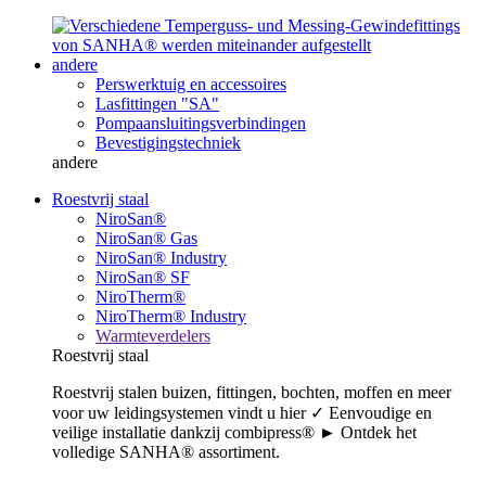
andere
Perswerktuig en accessoires
Lasfittingen "SA"
Pompaansluitingsverbindingen
Bevestigingstechniek
andere
Roestvrij staal
NiroSan®
NiroSan® Gas
NiroSan® Industry
NiroSan® SF
NiroTherm®
NiroTherm® Industry
Warmteverdelers
Roestvrij staal
Roestvrij stalen buizen, fittingen, bochten, moffen en meer
voor uw leidingsystemen vindt u hier ✓ Eenvoudige en
veilige installatie dankzij combipress® ► Ontdek het
volledige SANHA® assortiment.