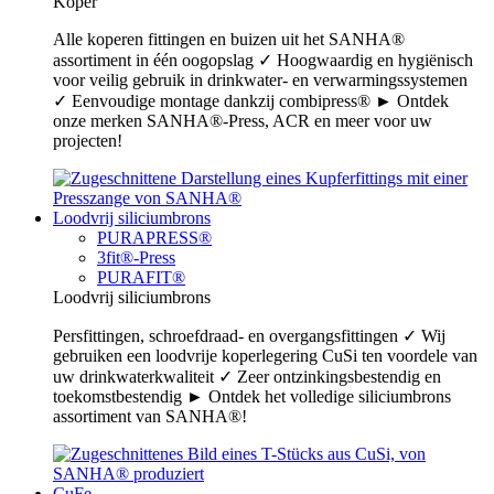
Koper
Alle koperen fittingen en buizen uit het SANHA®
assortiment in één oogopslag ✓ Hoogwaardig en hygiënisch
voor veilig gebruik in drinkwater- en verwarmingssystemen
✓ Eenvoudige montage dankzij combipress® ► Ontdek
onze merken SANHA®-Press, ACR en meer voor uw
projecten!
Loodvrij siliciumbrons
PURAPRESS®
3fit®-Press
PURAFIT®
Loodvrij siliciumbrons
Persfittingen, schroefdraad- en overgangsfittingen ✓ Wij
gebruiken een loodvrije koperlegering CuSi ten voordele van
uw drinkwaterkwaliteit ✓ Zeer ontzinkingsbestendig en
toekomstbestendig ► Ontdek het volledige siliciumbrons
assortiment van SANHA®!
CuFe