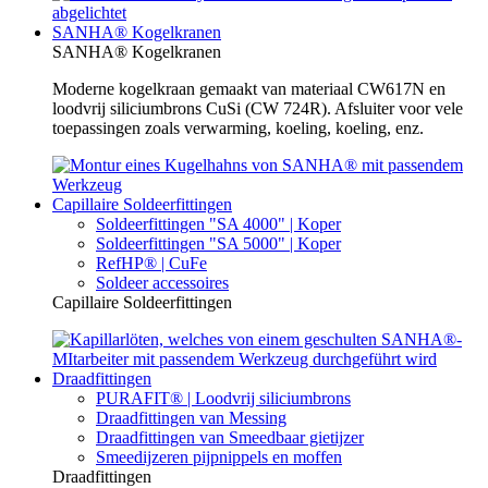
SANHA® Kogelkranen
SANHA® Kogelkranen
Moderne kogelkraan gemaakt van materiaal CW617N en
loodvrij siliciumbrons CuSi (CW 724R). Afsluiter voor vele
toepassingen zoals verwarming, koeling, koeling, enz.
Capillaire Soldeerfittingen
Soldeerfittingen "SA 4000" | Koper
Soldeerfittingen "SA 5000" | Koper
RefHP® | CuFe
Soldeer accessoires
Capillaire Soldeerfittingen
Draadfittingen
PURAFIT® | Loodvrij siliciumbrons
Draadfittingen van Messing
Draadfittingen van Smeedbaar gietijzer
Smeedijzeren pijpnippels en moffen
Draadfittingen