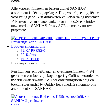
Koper
Alle koperen fittingen en buizen uit het SANHA®
assortiment in één oogopslag ✓ Hoogwaardig en hygiënisch
voor veilig gebruik in drinkwater- en verwarmingssystemen
✓ Eenvoudige montage dankzij combipress® ► Ontdek
onze merken SANHA®-Press, ACR en meer voor uw
projecten!
Loodvrij siliciumbrons
PURAPRESS®
3fit®-Press
PURAFIT®
Loodvrij siliciumbrons
Persfittingen, schroefdraad- en overgangsfittingen ✓ Wij
gebruiken een loodvrije koperlegering CuSi ten voordele van
uw drinkwaterkwaliteit ✓ Zeer ontzinkingsbestendig en
toekomstbestendig ► Ontdek het volledige siliciumbrons
assortiment van SANHA®!
CuFe