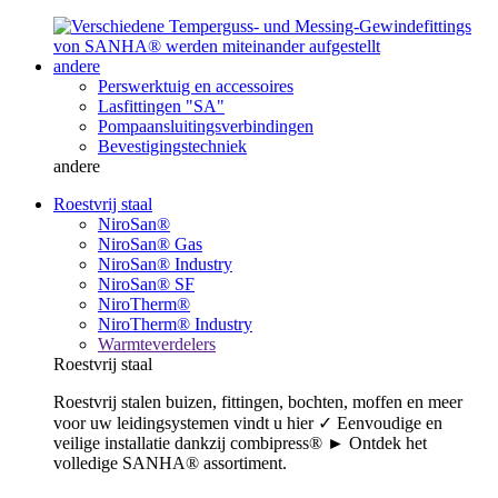
andere
Perswerktuig en accessoires
Lasfittingen "SA"
Pompaansluitingsverbindingen
Bevestigingstechniek
andere
Roestvrij staal
NiroSan®
NiroSan® Gas
NiroSan® Industry
NiroSan® SF
NiroTherm®
NiroTherm® Industry
Warmteverdelers
Roestvrij staal
Roestvrij stalen buizen, fittingen, bochten, moffen en meer
voor uw leidingsystemen vindt u hier ✓ Eenvoudige en
veilige installatie dankzij combipress® ► Ontdek het
volledige SANHA® assortiment.