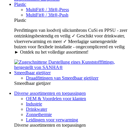
Plastic
MultiFit® / 3fit®-Press
MultiFit® / 3fit®-Push
Plastic
Persfittingen van loodvrij siliciumbrons CuSi en PPSU - zeer
ontzinkingsbestendig en veilig ✓ Geschikt voor drinkwater,
vloerverwarming en meer ✓ Meerlagige samengestelde
buizen voor flexibele installatie - ongecompliceerd en veilig
► Ontdek nu het volledige assortiment!
Smeedbaar gietijzer
Draadfittingen van Smeedbaar gietijzer
Smeedbaar gietijzer
Diverse assortimenten en toepassingen
OEM & Voordelen voor klanten
Industrie
Drinkwater
Zonnethermie
Leidingen voor verwarming
Diverse assortimenten en toepassingen