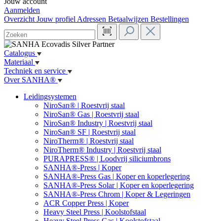
Jouw account
Aanmelden
Overzicht
Jouw profiel
Adressen
Betaalwijzen
Bestellingen
Catalogus
Materiaal
Techniek en service
Over SANHA®
Leidingsystemen
NiroSan® | Roestvrij staal
NiroSan® Gas | Roestvrij staal
NiroSan® Industry | Roestvrij staal
NiroSan® SF | Roestvrij staal
NiroTherm® | Roestvrij staal
NiroTherm® Industry | Roestvrij staal
PURAPRESS® | Loodvrij siliciumbrons
SANHA®-Press | Koper
SANHA®-Press Gas | Koper en koperlegering
SANHA®-Press Solar | Koper en koperlegering
SANHA®-Press Chrom | Koper & Legeringen
ACR Copper Press | Koper
Heavy Steel Press | Koolstofstaal
Heavy Steel Press Gas | Koolstofstaal