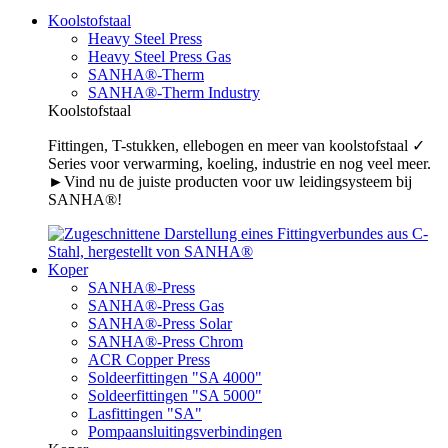
Koolstofstaal
Heavy Steel Press
Heavy Steel Press Gas
SANHA®-Therm
SANHA®-Therm Industry
Koolstofstaal
Fittingen, T-stukken, ellebogen en meer van koolstofstaal ✓
Series voor verwarming, koeling, industrie en nog veel meer.
►Vind nu de juiste producten voor uw leidingsysteem bij
SANHA®!
Koper
SANHA®-Press
SANHA®-Press Gas
SANHA®-Press Solar
SANHA®-Press Chrom
ACR Copper Press
Soldeerfittingen "SA 4000"
Soldeerfittingen "SA 5000"
Lasfittingen "SA"
Pompaansluitingsverbindingen