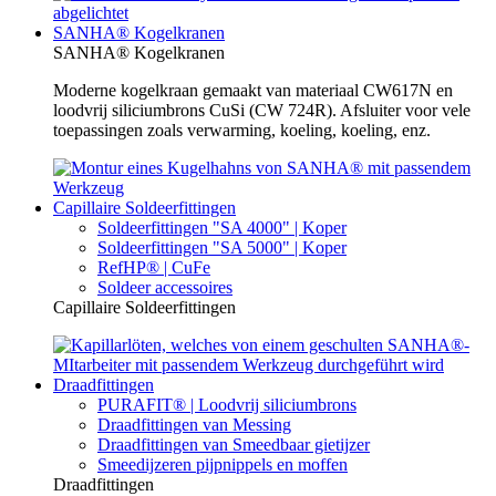
SANHA® Kogelkranen
SANHA® Kogelkranen
Moderne kogelkraan gemaakt van materiaal CW617N en
loodvrij siliciumbrons CuSi (CW 724R). Afsluiter voor vele
toepassingen zoals verwarming, koeling, koeling, enz.
Capillaire Soldeerfittingen
Soldeerfittingen "SA 4000" | Koper
Soldeerfittingen "SA 5000" | Koper
RefHP® | CuFe
Soldeer accessoires
Capillaire Soldeerfittingen
Draadfittingen
PURAFIT® | Loodvrij siliciumbrons
Draadfittingen van Messing
Draadfittingen van Smeedbaar gietijzer
Smeedijzeren pijpnippels en moffen
Draadfittingen