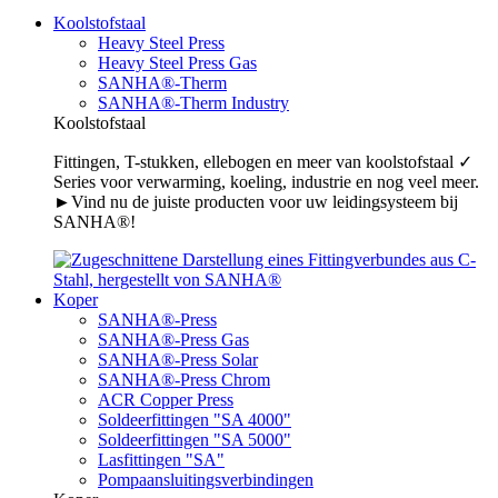
Koolstofstaal
Heavy Steel Press
Heavy Steel Press Gas
SANHA®-Therm
SANHA®-Therm Industry
Koolstofstaal
Fittingen, T-stukken, ellebogen en meer van koolstofstaal ✓
Series voor verwarming, koeling, industrie en nog veel meer.
►Vind nu de juiste producten voor uw leidingsysteem bij
SANHA®!
Koper
SANHA®-Press
SANHA®-Press Gas
SANHA®-Press Solar
SANHA®-Press Chrom
ACR Copper Press
Soldeerfittingen "SA 4000"
Soldeerfittingen "SA 5000"
Lasfittingen "SA"
Pompaansluitingsverbindingen