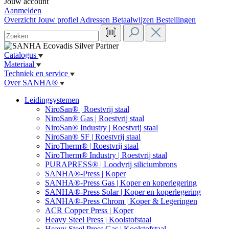
Jouw account
Aanmelden
Overzicht
Jouw profiel
Adressen
Betaalwijzen
Bestellingen
Catalogus
Materiaal
Techniek en service
Over SANHA®
Leidingsystemen
NiroSan® | Roestvrij staal
NiroSan® Gas | Roestvrij staal
NiroSan® Industry | Roestvrij staal
NiroSan® SF | Roestvrij staal
NiroTherm® | Roestvrij staal
NiroTherm® Industry | Roestvrij staal
PURAPRESS® | Loodvrij siliciumbrons
SANHA®-Press | Koper
SANHA®-Press Gas | Koper en koperlegering
SANHA®-Press Solar | Koper en koperlegering
SANHA®-Press Chrom | Koper & Legeringen
ACR Copper Press | Koper
Heavy Steel Press | Koolstofstaal
Heavy Steel Press Gas | Koolstofstaal