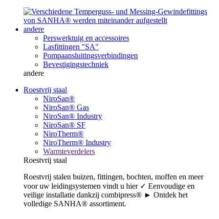
andere
Perswerktuig en accessoires
Lasfittingen "SA"
Pompaansluitingsverbindingen
Bevestigingstechniek
andere
Roestvrij staal
NiroSan®
NiroSan® Gas
NiroSan® Industry
NiroSan® SF
NiroTherm®
NiroTherm® Industry
Warmteverdelers
Roestvrij staal
Roestvrij stalen buizen, fittingen, bochten, moffen en meer
voor uw leidingsystemen vindt u hier ✓ Eenvoudige en
veilige installatie dankzij combipress® ► Ontdek het
volledige SANHA® assortiment.