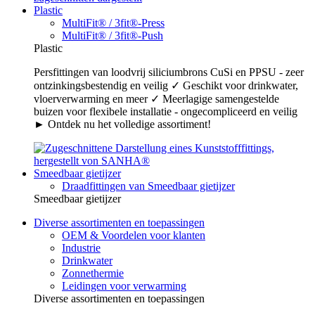
Plastic
MultiFit® / 3fit®-Press
MultiFit® / 3fit®-Push
Plastic
Persfittingen van loodvrij siliciumbrons CuSi en PPSU - zeer
ontzinkingsbestendig en veilig ✓ Geschikt voor drinkwater,
vloerverwarming en meer ✓ Meerlagige samengestelde
buizen voor flexibele installatie - ongecompliceerd en veilig
► Ontdek nu het volledige assortiment!
Smeedbaar gietijzer
Draadfittingen van Smeedbaar gietijzer
Smeedbaar gietijzer
Diverse assortimenten en toepassingen
OEM & Voordelen voor klanten
Industrie
Drinkwater
Zonnethermie
Leidingen voor verwarming
Diverse assortimenten en toepassingen