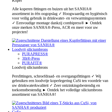
Koper
Alle koperen fittingen en buizen uit het SANHA®
assortiment in één oogopslag ✓ Hoogwaardig en hygiënisch
voor veilig gebruik in drinkwater- en verwarmingssystemen
✓ Eenvoudige montage dankzij combipress® ► Ontdek
onze merken SANHA®-Press, ACR en meer voor uw
projecten!
Loodvrij siliciumbrons
PURAPRESS®
3fit®-Press
PURAFIT®
Loodvrij siliciumbrons
Persfittingen, schroefdraad- en overgangsfittingen ✓ Wij
gebruiken een loodvrije koperlegering CuSi ten voordele van
uw drinkwaterkwaliteit ✓ Zeer ontzinkingsbestendig en
toekomstbestendig ► Ontdek het volledige siliciumbrons
assortiment van SANHA®!
CuFe