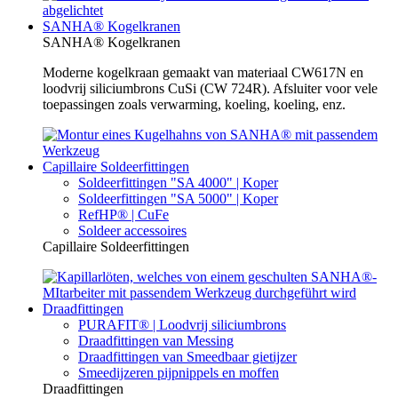
SANHA® Kogelkranen
SANHA® Kogelkranen
Moderne kogelkraan gemaakt van materiaal CW617N en
loodvrij siliciumbrons CuSi (CW 724R). Afsluiter voor vele
toepassingen zoals verwarming, koeling, koeling, enz.
Capillaire Soldeerfittingen
Soldeerfittingen "SA 4000" | Koper
Soldeerfittingen "SA 5000" | Koper
RefHP® | CuFe
Soldeer accessoires
Capillaire Soldeerfittingen
Draadfittingen
PURAFIT® | Loodvrij siliciumbrons
Draadfittingen van Messing
Draadfittingen van Smeedbaar gietijzer
Smeedijzeren pijpnippels en moffen
Draadfittingen