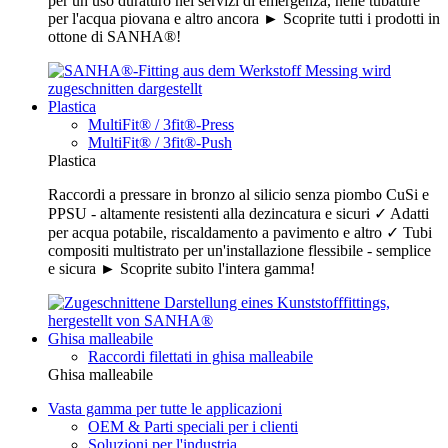
per un uso duraturo nei servizi di emergenza, nelle tubature
per l'acqua piovana e altro ancora ► Scoprite tutti i prodotti in
ottone di SANHA®!
Plastica
MultiFit® / 3fit®-Press
MultiFit® / 3fit®-Push
Plastica
Raccordi a pressare in bronzo al silicio senza piombo CuSi e
PPSU - altamente resistenti alla dezincatura e sicuri ✓ Adatti
per acqua potabile, riscaldamento a pavimento e altro ✓ Tubi
compositi multistrato per un'installazione flessibile - semplice
e sicura ► Scoprite subito l'intera gamma!
Ghisa malleabile
Raccordi filettati in ghisa malleabile
Ghisa malleabile
Vasta gamma per tutte le applicazioni
OEM & Parti speciali per i clienti
Soluzioni per l'industria