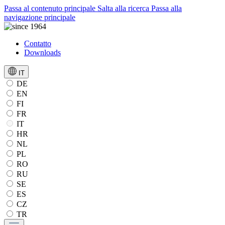
Passa al contenuto principale
Salta alla ricerca
Passa alla
navigazione principale
Contatto
Downloads
IT
DE
EN
FI
FR
IT
HR
NL
PL
RO
RU
SE
ES
CZ
TR