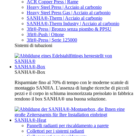
ACR Copper Press | Rame
Heavy Steel Press | Acciaio al carbonio
Heavy Steel Press Gas | Acciaio al carbonio
SANHA®-Therm | Acciaio al carbonio
SANHA®-Therm Industry | Acciaio al carbonio
3fit®-Press | Bronzo senza piombo & PPSU
3fit®-Push | Ottone
3fit®-Press | Serie 125000
Sistemi di tubazioni
SANHA®-Box
SANHA®-Box
Risparmiate fino al 70% di tempo con le moderne scatole di
montaggio SANHA. L'assenza di lunghe ricerche di piccoli
pezzi e il corpo in schiuma insonorizzata preisolato in fabbrica
rendono il box SANHA® una buona soluzione.
SANHA®-Heat
Pannelli radianti per riscaldamento a parete
Collettori per i sistemi radianti