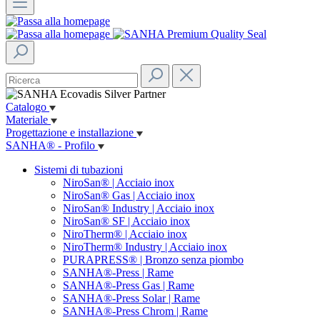
Catalogo
Materiale
Progettazione e installazione
SANHA® - Profilo
Sistemi di tubazioni
NiroSan® | Acciaio inox
NiroSan® Gas | Acciaio inox
NiroSan® Industry | Acciaio inox
NiroSan® SF | Acciaio inox
NiroTherm® | Acciaio inox
NiroTherm® Industry | Acciaio inox
PURAPRESS® | Bronzo senza piombo
SANHA®-Press | Rame
SANHA®-Press Gas | Rame
SANHA®-Press Solar | Rame
SANHA®-Press Chrom | Rame