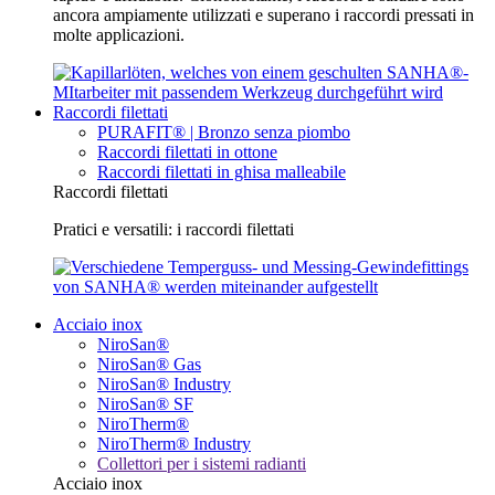
ancora ampiamente utilizzati e superano i raccordi pressati in
molte applicazioni.
Raccordi filettati
PURAFIT® | Bronzo senza piombo
Raccordi filettati in ottone
Raccordi filettati in ghisa malleabile
Raccordi filettati
Pratici e versatili: i raccordi filettati
Acciaio inox
NiroSan®
NiroSan® Gas
NiroSan® Industry
NiroSan® SF
NiroTherm®
NiroTherm® Industry
Collettori per i sistemi radianti
Acciaio inox