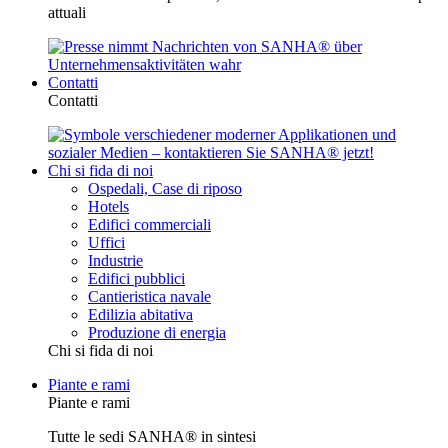
attuali
Contatti
Contatti
Chi si fida di noi
Ospedali, Case di riposo
Hotels
Edifici commerciali
Uffici
Industrie
Edifici pubblici
Cantieristica navale
Edilizia abitativa
Produzione di energia
Chi si fida di noi
Piante e rami
Piante e rami
Tutte le sedi SANHA® in sintesi