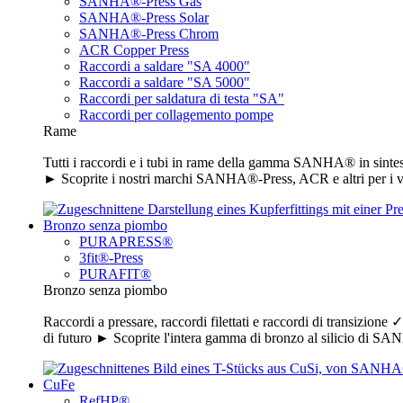
SANHA®-Press Gas
SANHA®-Press Solar
SANHA®-Press Chrom
ACR Copper Press
Raccordi a saldare "SA 4000"
Raccordi a saldare "SA 5000"
Raccordi per saldatura di testa "SA"
Raccordi per collagemento pompe
Rame
Tutti i raccordi e i tubi in rame della gamma SANHA® in sintesi
► Scoprite i nostri marchi SANHA®-Press, ACR e altri per i vo
Bronzo senza piombo
PURAPRESS®
3fit®-Press
PURAFIT®
Bronzo senza piombo
Raccordi a pressare, raccordi filettati e raccordi di transizion
di futuro ► Scoprite l'intera gamma di bronzo al silicio di 
CuFe
RefHP®