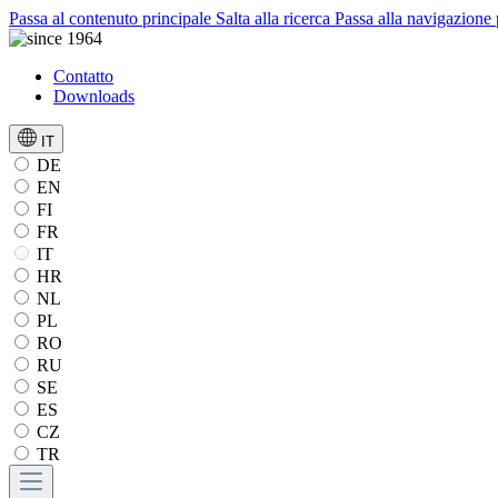
Passa al contenuto principale
Salta alla ricerca
Passa alla navigazione 
Contatto
Downloads
IT
DE
EN
FI
FR
IT
HR
NL
PL
RO
RU
SE
ES
CZ
TR