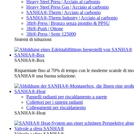
Heavy Steel Press | Acciaio al carbonio
Heavy Steel Press Gas | Acciaio al carbonio
SANHA®-Therm | Acciaio al carbonio
SANHA®-Therm Industry | Acciaio al carbonio
3fit®-Press | Bronzo senza piombo & PPSU
3fit®-Push | Ottone
3fit®-Press | Serie 125000
Sistemi di tubazioni
SANHA®-Box
SANHA®-Box
Risparmiate fino al 70% di tempo con le moderne scatole di mon
SANHA® una buona soluzione.
SANHA®-Heat
Pannelli radianti per riscaldamento a parete
Collettori per i sistemi radianti
Collegamenti per riscaldamento
SANHA®-Heat
Valvole a sfera SANHA®
Valvole a sfera SANHA®