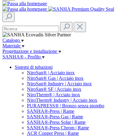
Catalogo
Materiale
Progettazione e installazione
SANHA® - Profilo
Sistemi di tubazioni
NiroSan® | Acciaio inox
NiroSan® Gas | Acciaio inox
NiroSan® Industry | Acciaio inox
NiroSan® SF | Acciaio inox
NiroTherm® | Acciaio inox
NiroTherm® Industry | Acciaio inox
PURAPRESS® | Bronzo senza piombo
SANHA®-Press | Rame
SANHA®-Press Gas | Rame
SANHA®-Press Solar | Rame
SANHA®-Press Chrom | Rame
ACR Copper Press | Rame