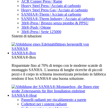
ACR Copper Press | Rame
Heavy Steel Press | Acciaio al carbonio
Heavy Steel Press Gas | Acciaio al carbonio
SANHA®-Therm | Acciaio al carbonio
SANHA®-Therm Industry | Acciaio al carbonio
3fit®-Press | Bronzo senza piombo & PPSU
3fit®-Push | Ottone
3fit®-Press | Serie 125000
Sistemi di tubazioni
SANHA®-Box
SANHA®-Box
Risparmiate fino al 70% di tempo con le moderne scatole di
montaggio SANHA. L'assenza di lunghe ricerche di piccoli
pezzi e il corpo in schiuma insonorizzata preisolato in fabbrica
rendono il box SANHA® una buona soluzione.
SANHA®-Heat
Pannelli radianti per riscaldamento a parete
Collettori per i sistemi radianti