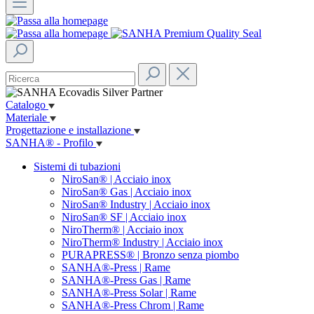
Catalogo
Materiale
Progettazione e installazione
SANHA® - Profilo
Sistemi di tubazioni
NiroSan® | Acciaio inox
NiroSan® Gas | Acciaio inox
NiroSan® Industry | Acciaio inox
NiroSan® SF | Acciaio inox
NiroTherm® | Acciaio inox
NiroTherm® Industry | Acciaio inox
PURAPRESS® | Bronzo senza piombo
SANHA®-Press | Rame
SANHA®-Press Gas | Rame
SANHA®-Press Solar | Rame
SANHA®-Press Chrom | Rame