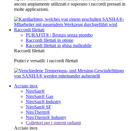
ancora ampiamente utilizzati e superano i raccordi pressati in
molte applicazioni.
Raccordi filettati
PURAFIT® | Bronzo senza piombo
Raccordi filettati in ottone
Raccordi filettati in ghisa malleabile
Raccordi filettati
Pratici e versatili: i raccordi filettati
Acciaio inox
NiroSan®
NiroSan® Gas
NiroSan® Industry
NiroSan® SF
NiroTherm®
NiroTherm® Industry
Collettori per i sistemi radianti
Acciaio inox