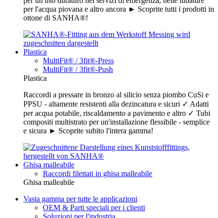
per un uso duraturo nei servizi di emergenza, nelle tubature
per l'acqua piovana e altro ancora ► Scoprite tutti i prodotti in
ottone di SANHA®!
Plastica
MultiFit® / 3fit®-Press
MultiFit® / 3fit®-Push
Plastica
Raccordi a pressare in bronzo al silicio senza piombo CuSi e
PPSU - altamente resistenti alla dezincatura e sicuri ✓ Adatti
per acqua potabile, riscaldamento a pavimento e altro ✓ Tubi
compositi multistrato per un'installazione flessibile - semplice
e sicura ► Scoprite subito l'intera gamma!
Ghisa malleabile
Raccordi filettati in ghisa malleabile
Ghisa malleabile
Vasta gamma per tutte le applicazioni
OEM & Parti speciali per i clienti
Soluzioni per l'industria