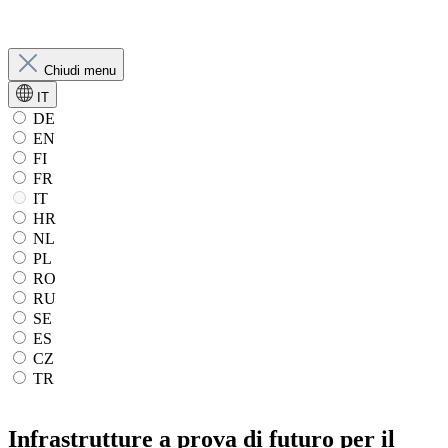
Chiudi menu
IT
DE
EN
FI
FR
IT
HR
NL
PL
RO
RU
SE
ES
CZ
TR
Infrastrutture a prova di futuro per il