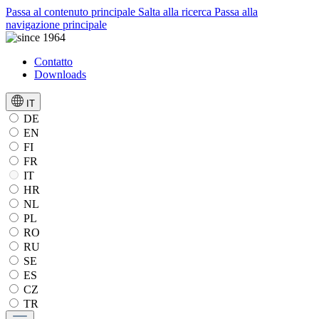
Passa al contenuto principale
Salta alla ricerca
Passa alla
navigazione principale
Contatto
Downloads
IT
DE
EN
FI
FR
IT
HR
NL
PL
RO
RU
SE
ES
CZ
TR