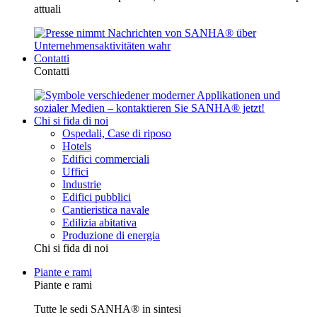
attuali
Contatti
Contatti
Chi si fida di noi
Ospedali, Case di riposo
Hotels
Edifici commerciali
Uffici
Industrie
Edifici pubblici
Cantieristica navale
Edilizia abitativa
Produzione di energia
Chi si fida di noi
Piante e rami
Piante e rami
Tutte le sedi SANHA® in sintesi