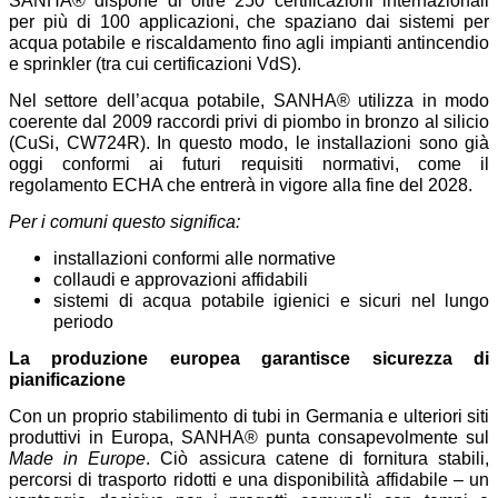
SANHA® dispone di oltre 250 certificazioni internazionali
per più di 100 applicazioni, che spaziano dai sistemi per
acqua potabile e riscaldamento fino agli impianti antincendio
e sprinkler (tra cui certificazioni VdS).
Nel settore dell’acqua potabile, SANHA® utilizza in modo
coerente dal 2009 raccordi privi di piombo in bronzo al silicio
(CuSi, CW724R). In questo modo, le installazioni sono già
oggi conformi ai futuri requisiti normativi, come il
regolamento ECHA che entrerà in vigore alla fine del 2028.
Per i comuni questo significa:
installazioni conformi alle normative
collaudi e approvazioni affidabili
sistemi di acqua potabile igienici e sicuri nel lungo
periodo
La produzione europea garantisce sicurezza di
pianificazione
Con un proprio stabilimento di tubi in Germania e ulteriori siti
produttivi in Europa, SANHA® punta consapevolmente sul
Made in Europe
. Ciò assicura catene di fornitura stabili,
percorsi di trasporto ridotti e una disponibilità affidabile – un