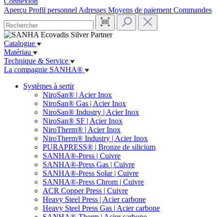
Connexion
Aperçu
Profil personnel
Adresses
Moyens de paiement
Commandes
Catalogue
Matériau
Technique & Service
La compagnie SANHA®
Systèmes à sertir
NiroSan® | Acier Inox
NiroSan® Gas | Acier Inox
NiroSan® Industry | Acier Inox
NiroSan® SF | Acier Inox
NiroTherm® | Acier Inox
NiroTherm® Industry | Acier Inox
PURAPRESS® | Bronze de silicium
SANHA®-Press | Cuivre
SANHA®-Press Gas | Cuivre
SANHA®-Press Solar | Cuivre
SANHA®-Press Chrom | Cuivre
ACR Copper Press | Cuivre
Heavy Steel Press | Acier carbone
Heavy Steel Press Gas | Acier carbone
SANHA®-Therm | Acier carbone