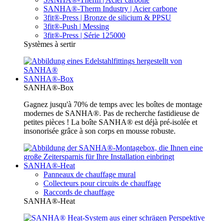
SANHA®-Therm Industry | Acier carbone
3fit®-Press | Bronze de silicium & PPSU
3fit®-Push | Messing
3fit®-Press | Série 125000
Systèmes à sertir
SANHA®-Box
SANHA®-Box
Gagnez jusqu'à 70% de temps avec les boîtes de montage
modernes de SANHA®. Pas de recherche fastidieuse de
petites pièces ! La boîte SANHA® est déjà pré-isolée et
insonorisée grâce à son corps en mousse robuste.
SANHA®-Heat
Panneaux de chauffage mural
Collecteurs pour circuits de chauffage
Raccords de chauffage
SANHA®-Heat