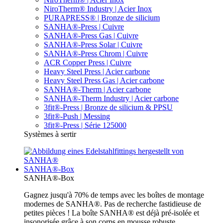
NiroTherm® Industry | Acier Inox
PURAPRESS® | Bronze de silicium
SANHA®-Press | Cuivre
SANHA®-Press Gas | Cuivre
SANHA®-Press Solar | Cuivre
SANHA®-Press Chrom | Cuivre
ACR Copper Press | Cuivre
Heavy Steel Press | Acier carbone
Heavy Steel Press Gas | Acier carbone
SANHA®-Therm | Acier carbone
SANHA®-Therm Industry | Acier carbone
3fit®-Press | Bronze de silicium & PPSU
3fit®-Push | Messing
3fit®-Press | Série 125000
Systèmes à sertir
SANHA®-Box
SANHA®-Box
Gagnez jusqu'à 70% de temps avec les boîtes de montage
modernes de SANHA®. Pas de recherche fastidieuse de
petites pièces ! La boîte SANHA® est déjà pré-isolée et
insonorisée grâce à son corps en mousse robuste.