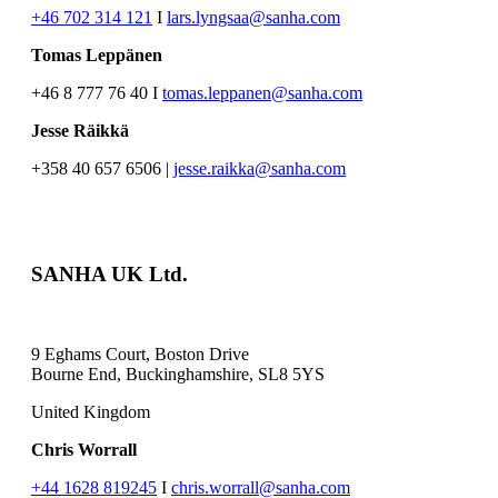
+46 702 314 121
I
lars.lyngsaa@sanha.com
Tomas Leppänen
+46 8 777 76 40 I
tomas.leppanen@sanha.com
Jesse Räikkä
+358 40 657 6506 |
jesse.raikka@sanha.com
SANHA UK Ltd.
9 Eghams Court, Boston Drive
Bourne End, Buckinghamshire, SL8 5YS
United Kingdom
Chris Worrall
+44 1628 819245
I
chris.worrall@sanha.com