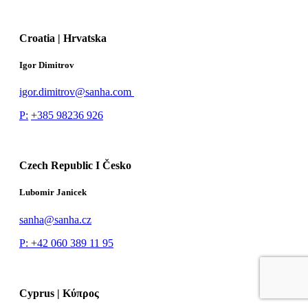
Croatia | Hrvatska
Igor Dimitrov
igor.dimitrov@sanha.com
P:
+385 98236 926
Czech Republic I Česko
Lubomir Janicek
sanha@sanha.cz
P: +42 060 389 11 95
Cyprus | Κύπρος