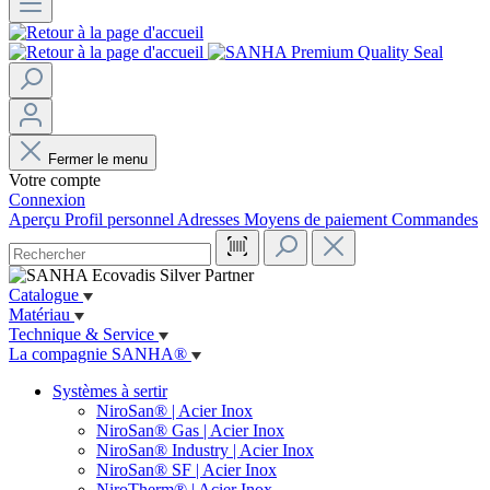
Fermer le menu
Votre compte
Connexion
Aperçu
Profil personnel
Adresses
Moyens de paiement
Commandes
Catalogue
Matériau
Technique & Service
La compagnie SANHA®
Systèmes à sertir
NiroSan® | Acier Inox
NiroSan® Gas | Acier Inox
NiroSan® Industry | Acier Inox
NiroSan® SF | Acier Inox
NiroTherm® | Acier Inox