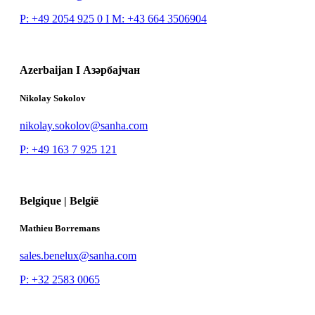
P: +49 2054 925 0 I M:
+43 664 3506904
Azerbaijan I Азәрбајҹан
Nikolay Sokolov
nikolay.sokolov@sanha.com
P: +49 163 7 925 121
Belgique | België
Mathieu Borremans
sales.benelux@sanha.com
P: +32 2583 0065