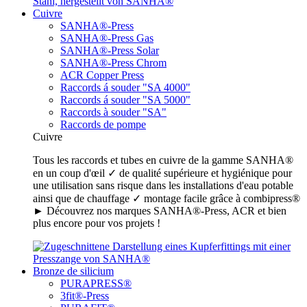
Cuivre
SANHA®-Press
SANHA®-Press Gas
SANHA®-Press Solar
SANHA®-Press Chrom
ACR Copper Press
Raccords á souder "SA 4000"
Raccords á souder "SA 5000"
Raccords à souder "SA"
Raccords de pompe
Cuivre
Tous les raccords et tubes en cuivre de la gamme SANHA®
en un coup d'œil ✓ de qualité supérieure et hygiénique pour
une utilisation sans risque dans les installations d'eau potable
ainsi que de chauffage ✓ montage facile grâce à combipress®
► Découvrez nos marques SANHA®-Press, ACR et bien
plus encore pour vos projets !
Bronze de silicium
PURAPRESS®
3fit®-Press