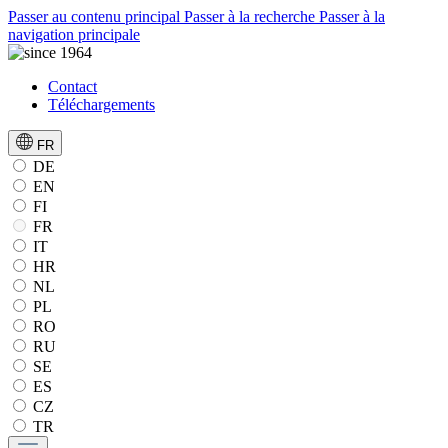
Passer au contenu principal
Passer à la recherche
Passer à la
navigation principale
Contact
Téléchargements
FR
DE
EN
FI
FR
IT
HR
NL
PL
RO
RU
SE
ES
CZ
TR