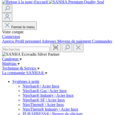
Fermer le menu
Votre compte
Connexion
Aperçu
Profil personnel
Adresses
Moyens de paiement
Commandes
Catalogue
Matériau
Technique & Service
La compagnie SANHA®
Systèmes à sertir
NiroSan® | Acier Inox
NiroSan® Gas | Acier Inox
NiroSan® Industry | Acier Inox
NiroSan® SF | Acier Inox
NiroTherm® | Acier Inox
NiroTherm® Industry | Acier Inox
PURAPRESS® | Bronze de silicium