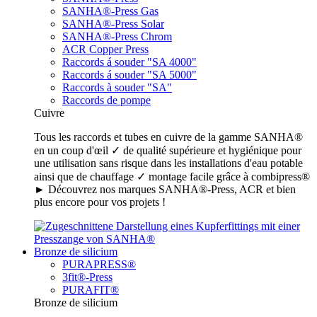
SANHA®-Press Gas
SANHA®-Press Solar
SANHA®-Press Chrom
ACR Copper Press
Raccords á souder "SA 4000"
Raccords á souder "SA 5000"
Raccords à souder "SA"
Raccords de pompe
Cuivre
Tous les raccords et tubes en cuivre de la gamme SANHA®
en un coup d'œil ✓ de qualité supérieure et hygiénique pour
une utilisation sans risque dans les installations d'eau potable
ainsi que de chauffage ✓ montage facile grâce à combipress®
► Découvrez nos marques SANHA®-Press, ACR et bien
plus encore pour vos projets !
Bronze de silicium
PURAPRESS®
3fit®-Press
PURAFIT®
Bronze de silicium