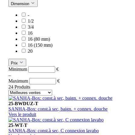
Dimension
-
1/2
3/4
16
16 (80 mm)
16 (150 mm)
20
Prix
Minimum
€
–
Maximum
€
24 Produits
25-BWDUZ-T
SANHA-Box: const.à sec, baign. + connex. douche
Vers le produit
25-WT-T
SANHA-Box: const.à sec, C connexion lavabo