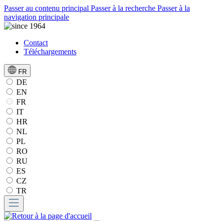
Passer au contenu principal
Passer à la recherche
Passer à la
navigation principale
Contact
Téléchargements
FR
DE
EN
FR
IT
HR
NL
PL
RO
RU
ES
CZ
TR