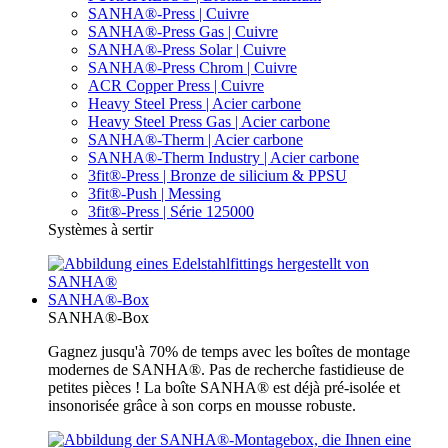
SANHA®-Press | Cuivre
SANHA®-Press Gas | Cuivre
SANHA®-Press Solar | Cuivre
SANHA®-Press Chrom | Cuivre
ACR Copper Press | Cuivre
Heavy Steel Press | Acier carbone
Heavy Steel Press Gas | Acier carbone
SANHA®-Therm | Acier carbone
SANHA®-Therm Industry | Acier carbone
3fit®-Press | Bronze de silicium & PPSU
3fit®-Push | Messing
3fit®-Press | Série 125000
Systèmes à sertir
SANHA®-Box
SANHA®-Box
Gagnez jusqu'à 70% de temps avec les boîtes de montage
modernes de SANHA®. Pas de recherche fastidieuse de
petites pièces ! La boîte SANHA® est déjà pré-isolée et
insonorisée grâce à son corps en mousse robuste.