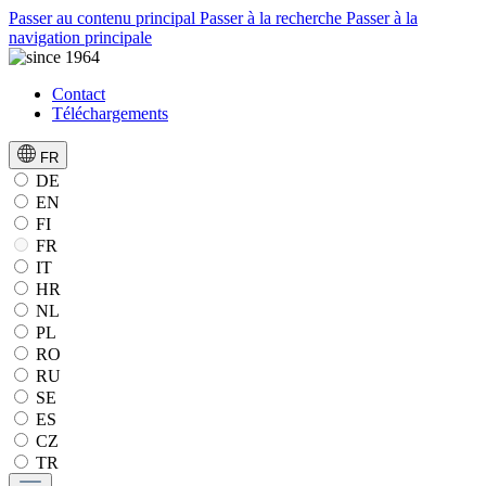
Passer au contenu principal
Passer à la recherche
Passer à la
navigation principale
Contact
Téléchargements
FR
DE
EN
FI
FR
IT
HR
NL
PL
RO
RU
SE
ES
CZ
TR