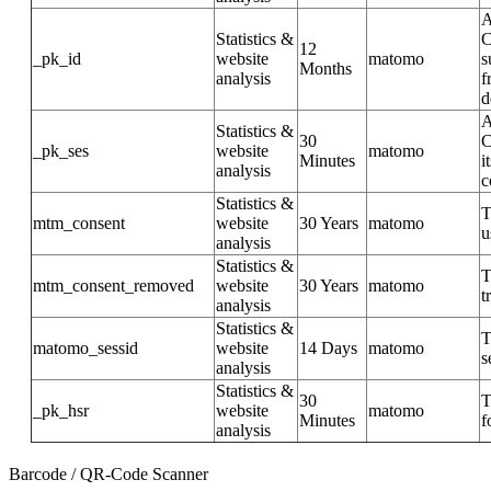
A
Statistics &
C
12
_pk_id
website
matomo
s
Months
analysis
f
d
A
Statistics &
30
C
_pk_ses
website
matomo
Minutes
i
analysis
c
Statistics &
T
mtm_consent
website
30 Years
matomo
u
analysis
Statistics &
T
mtm_consent_removed
website
30 Years
matomo
t
analysis
Statistics &
T
matomo_sessid
website
14 Days
matomo
s
analysis
Statistics &
30
T
_pk_hsr
website
matomo
Minutes
f
analysis
Barcode / QR-Code Scanner