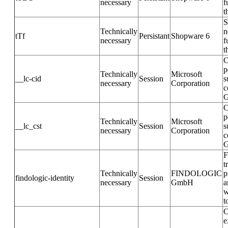
necessary
f
t
S
Technically
n
tTf
Persistant
Shopware 6
necessary
f
t
C
p
Technically
Microsoft
__lc-cid
Session
s
necessary
Corporation
c
G
C
p
Technically
Microsoft
__lc_cst
Session
s
necessary
Corporation
c
G
F
t
Technically
FINDOLOGIC
p
findologic-identity
Session
necessary
GmbH
a
w
t
C
e