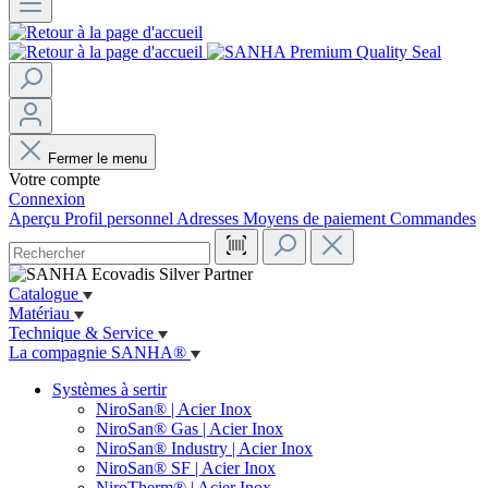
Fermer le menu
Votre compte
Connexion
Aperçu
Profil personnel
Adresses
Moyens de paiement
Commandes
Catalogue
Matériau
Technique & Service
La compagnie SANHA®
Systèmes à sertir
NiroSan® | Acier Inox
NiroSan® Gas | Acier Inox
NiroSan® Industry | Acier Inox
NiroSan® SF | Acier Inox
NiroTherm® | Acier Inox