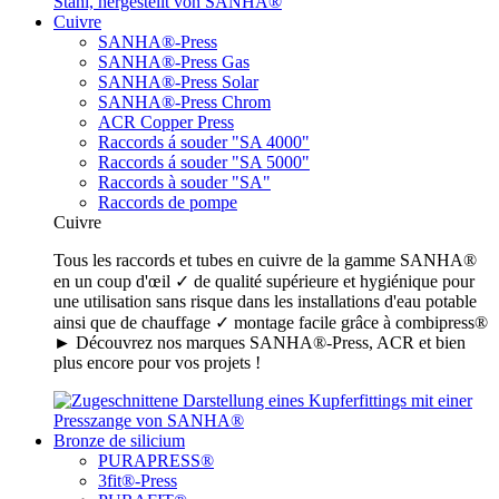
Cuivre
SANHA®-Press
SANHA®-Press Gas
SANHA®-Press Solar
SANHA®-Press Chrom
ACR Copper Press
Raccords á souder "SA 4000"
Raccords á souder "SA 5000"
Raccords à souder "SA"
Raccords de pompe
Cuivre
Tous les raccords et tubes en cuivre de la gamme SANHA®
en un coup d'œil ✓ de qualité supérieure et hygiénique pour
une utilisation sans risque dans les installations d'eau potable
ainsi que de chauffage ✓ montage facile grâce à combipress®
► Découvrez nos marques SANHA®-Press, ACR et bien
plus encore pour vos projets !
Bronze de silicium
PURAPRESS®
3fit®-Press