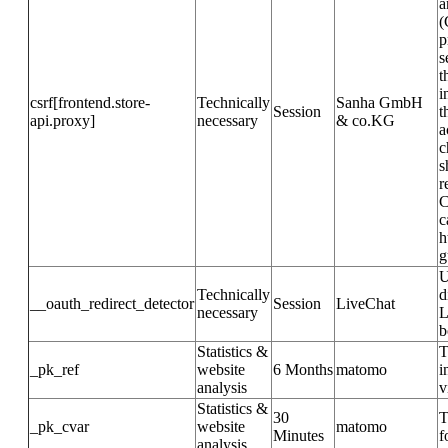
a
(
p
s
t
i
csrf[frontend.store-
Technically
Sanha GmbH
Session
t
api.proxy]
necessary
& co.KG
a
c
s
r
C
c
h
g
U
Technically
d
__oauth_redirect_detector
Session
LiveChat
necessary
L
b
Statistics &
T
_pk_ref
website
6 Months
matomo
i
analysis
v
Statistics &
30
T
_pk_cvar
website
matomo
Minutes
f
analysis