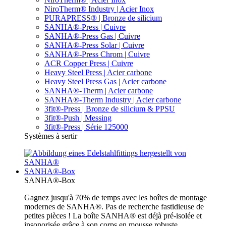
NiroTherm® Industry | Acier Inox
PURAPRESS® | Bronze de silicium
SANHA®-Press | Cuivre
SANHA®-Press Gas | Cuivre
SANHA®-Press Solar | Cuivre
SANHA®-Press Chrom | Cuivre
ACR Copper Press | Cuivre
Heavy Steel Press | Acier carbone
Heavy Steel Press Gas | Acier carbone
SANHA®-Therm | Acier carbone
SANHA®-Therm Industry | Acier carbone
3fit®-Press | Bronze de silicium & PPSU
3fit®-Push | Messing
3fit®-Press | Série 125000
Systèmes à sertir
SANHA®-Box
SANHA®-Box
Gagnez jusqu'à 70% de temps avec les boîtes de montage
modernes de SANHA®. Pas de recherche fastidieuse de
petites pièces ! La boîte SANHA® est déjà pré-isolée et
insonorisée grâce à son corps en mousse robuste.