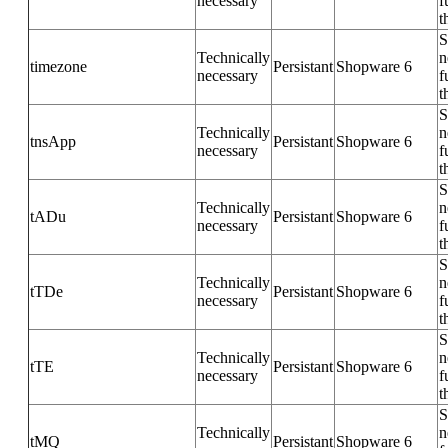
necessary
f
t
S
Technically
n
timezone
Persistant
Shopware 6
necessary
f
t
S
Technically
n
tnsApp
Persistant
Shopware 6
necessary
f
t
S
Technically
n
tADu
Persistant
Shopware 6
necessary
f
t
S
Technically
n
tTDe
Persistant
Shopware 6
necessary
f
t
S
Technically
n
tTE
Persistant
Shopware 6
necessary
f
t
S
Technically
n
tMQ
Persistant
Shopware 6