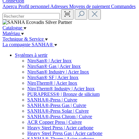
Connexion
Aperçu
Profil personnel
Adresses
Moyens de paiement
Commandes
Catalogue
Matériau
Technique & Service
La compagnie SANHA®
Systèmes à sertir
NiroSan® | Acier Inox
NiroSan® Gas | Acier Inox
NiroSan® Industry | Acier Inox
NiroSan® SF | Acier Inox
NiroTherm® | Acier Inox
NiroTherm® Industry | Acier Inox
PURAPRESS® | Bronze de silicium
SANHA®-Press | Cuivre
SANHA®-Press Gas | Cuivre
SANHA®-Press Solar | Cuivre
SANHA®-Press Chrom | Cuivre
ACR Copper Press | Cuivre
Heavy Steel Press | Acier carbone
Heavy Steel Press Gas | Acier carbone
SANHA®-Therm | Acier carbone