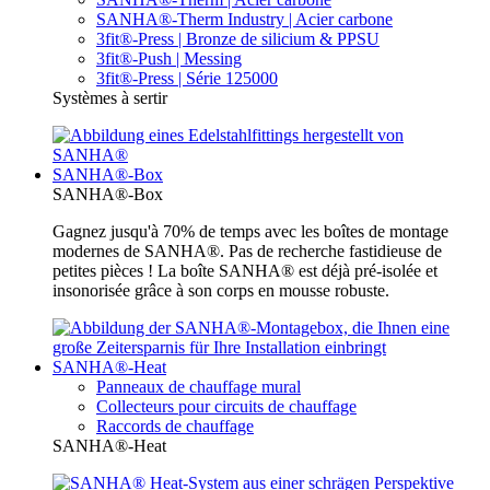
SANHA®-Therm Industry | Acier carbone
3fit®-Press | Bronze de silicium & PPSU
3fit®-Push | Messing
3fit®-Press | Série 125000
Systèmes à sertir
SANHA®-Box
SANHA®-Box
Gagnez jusqu'à 70% de temps avec les boîtes de montage
modernes de SANHA®. Pas de recherche fastidieuse de
petites pièces ! La boîte SANHA® est déjà pré-isolée et
insonorisée grâce à son corps en mousse robuste.
SANHA®-Heat
Panneaux de chauffage mural
Collecteurs pour circuits de chauffage
Raccords de chauffage
SANHA®-Heat