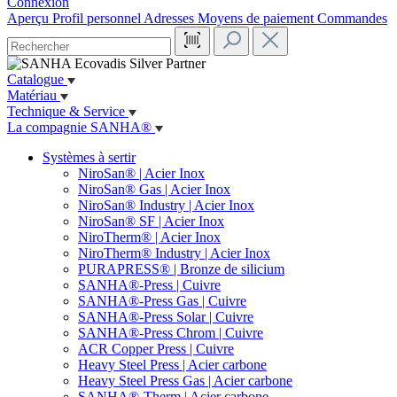
Connexion
Aperçu
Profil personnel
Adresses
Moyens de paiement
Commandes
Catalogue
Matériau
Technique & Service
La compagnie SANHA®
Systèmes à sertir
NiroSan® | Acier Inox
NiroSan® Gas | Acier Inox
NiroSan® Industry | Acier Inox
NiroSan® SF | Acier Inox
NiroTherm® | Acier Inox
NiroTherm® Industry | Acier Inox
PURAPRESS® | Bronze de silicium
SANHA®-Press | Cuivre
SANHA®-Press Gas | Cuivre
SANHA®-Press Solar | Cuivre
SANHA®-Press Chrom | Cuivre
ACR Copper Press | Cuivre
Heavy Steel Press | Acier carbone
Heavy Steel Press Gas | Acier carbone
SANHA®-Therm | Acier carbone