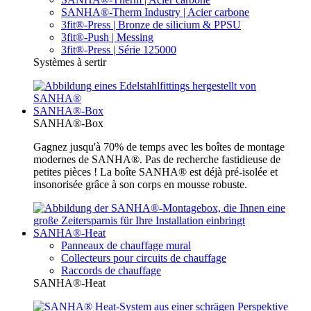
SANHA®-Therm Industry | Acier carbone
3fit®-Press | Bronze de silicium & PPSU
3fit®-Push | Messing
3fit®-Press | Série 125000
Systèmes à sertir
SANHA®-Box
SANHA®-Box
Gagnez jusqu'à 70% de temps avec les boîtes de montage
modernes de SANHA®. Pas de recherche fastidieuse de
petites pièces ! La boîte SANHA® est déjà pré-isolée et
insonorisée grâce à son corps en mousse robuste.
SANHA®-Heat
Panneaux de chauffage mural
Collecteurs pour circuits de chauffage
Raccords de chauffage
SANHA®-Heat