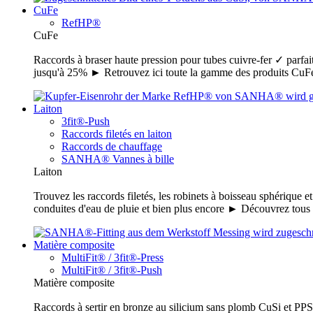
CuFe
RefHP®
CuFe
Raccords à braser haute pression pour tubes cuivre-fer ✓ parfait
jusqu'à 25% ► Retrouvez ici toute la gamme des produits C
Laiton
3fit®-Push
Raccords filetés en laiton
Raccords de chauffage
SANHA® Vannes à bille
Laiton
Trouvez les raccords filetés, les robinets à boisseau sphérique e
conduites d'eau de pluie et bien plus encore ► Découvrez tou
Matière composite
MultiFit® / 3fit®-Press
MultiFit® / 3fit®-Push
Matière composite
Raccords à sertir en bronze au silicium sans plomb CuSi et PPSU