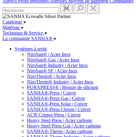
Aperçu
Profil personnel
Adresses
Moyens de paiement
Commandes
Catalogue
Matériau
Technique & Service
La compagnie SANHA®
Systèmes à sertir
NiroSan® | Acier Inox
NiroSan® Gas | Acier Inox
NiroSan® Industry | Acier Inox
NiroSan® SF | Acier Inox
NiroTherm® | Acier Inox
NiroTherm® Industry | Acier Inox
PURAPRESS® | Bronze de silicium
SANHA®-Press | Cuivre
SANHA®-Press Gas | Cuivre
SANHA®-Press Solar | Cuivre
SANHA®-Press Chrom | Cuivre
ACR Copper Press | Cuivre
Heavy Steel Press | Acier carbone
Heavy Steel Press Gas | Acier carbone
SANHA®-Therm | Acier carbone
SANHA®-Therm Industry | Acier carbone