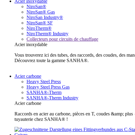
Acier inoxydable
NiroSan®
NiroSan® Gas
NiroSan Industry®
NiroSan® SF
NiroTherm®
NiroTherm® Industry
Collecteurs pour circuits de chauffage
Acier inoxydable
Vous trouverez ici des tubes, des raccords, des coudes, des m
Découvrez toute la gamme SANHA®.
Acier carbone
Heavy Steel Press
Heavy Steel Press Gas
SANHA®-Therm
SANHA®-Therm Industry
Acier carbone
Raccords en acier au carbone, pièces en T, coudes &amp; plus ✓ 
tuyauterie chez SANHA® !
Cuivre