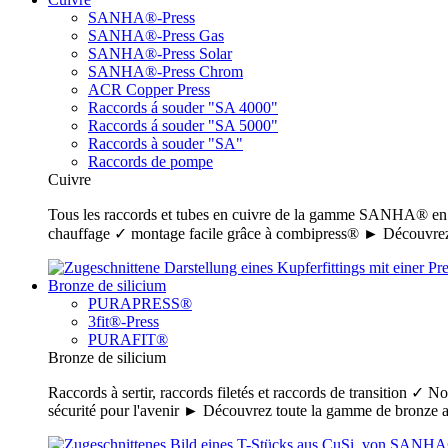
SANHA®-Press
SANHA®-Press Gas
SANHA®-Press Solar
SANHA®-Press Chrom
ACR Copper Press
Raccords á souder "SA 4000"
Raccords á souder "SA 5000"
Raccords à souder "SA"
Raccords de pompe
Cuivre
Tous les raccords et tubes en cuivre de la gamme SANHA® en un c
chauffage ✓ montage facile grâce à combipress® ► Découvrez
Bronze de silicium
PURAPRESS®
3fit®-Press
PURAFIT®
Bronze de silicium
Raccords à sertir, raccords filetés et raccords de transition ✓ N
sécurité pour l'avenir ► Découvrez toute la gamme de bronz