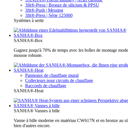
3fit®-Press | Bronze de silicium & PPSU
3fit®-Push | Messing
3fit®-Press | Série 125000
Systèmes à sertir
SANHA®-Box
SANHA®-Box
Gagnez jusqu'à 70% de temps avec les boîtes de montage moder
mousse robuste.
SANHA®-Heat
Panneaux de chauffage mural
Collecteurs pour circuits de chauffage
Raccords de chauffage
SANHA®-Heat
SANHA® Vannes à bille
SANHA® Vannes à bille
Vanne à bille moderne en matériau CW617N et en bronze au sili
bien d'autres encore.