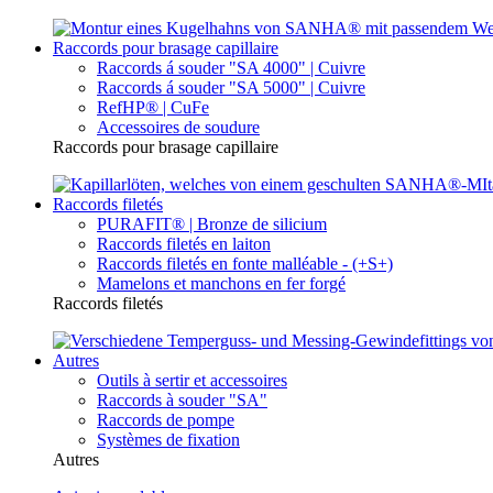
Raccords pour brasage capillaire
Raccords á souder "SA 4000" | Cuivre
Raccords á souder "SA 5000" | Cuivre
RefHP® | CuFe
Accessoires de soudure
Raccords pour brasage capillaire
Raccords filetés
PURAFIT® | Bronze de silicium
Raccords filetés en laiton
Raccords filetés en fonte malléable - (+S+)
Mamelons et manchons en fer forgé
Raccords filetés
Autres
Outils à sertir et accessoires
Raccords à souder "SA"
Raccords de pompe
Systèmes de fixation
Autres