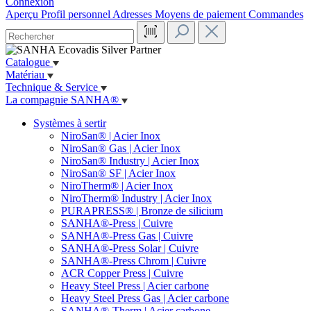
Connexion
Aperçu
Profil personnel
Adresses
Moyens de paiement
Commandes
Catalogue
Matériau
Technique & Service
La compagnie SANHA®
Systèmes à sertir
NiroSan® | Acier Inox
NiroSan® Gas | Acier Inox
NiroSan® Industry | Acier Inox
NiroSan® SF | Acier Inox
NiroTherm® | Acier Inox
NiroTherm® Industry | Acier Inox
PURAPRESS® | Bronze de silicium
SANHA®-Press | Cuivre
SANHA®-Press Gas | Cuivre
SANHA®-Press Solar | Cuivre
SANHA®-Press Chrom | Cuivre
ACR Copper Press | Cuivre
Heavy Steel Press | Acier carbone
Heavy Steel Press Gas | Acier carbone
SANHA®-Therm | Acier carbone