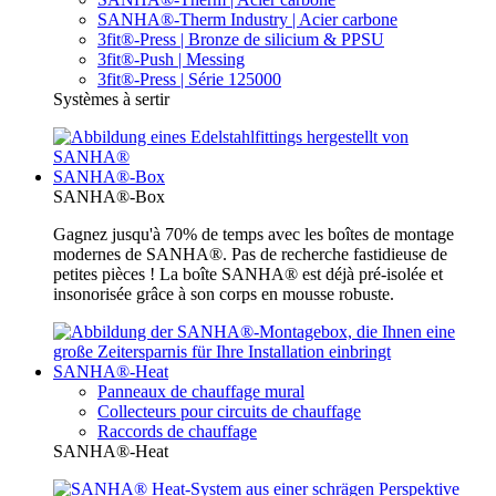
SANHA®-Therm Industry | Acier carbone
3fit®-Press | Bronze de silicium & PPSU
3fit®-Push | Messing
3fit®-Press | Série 125000
Systèmes à sertir
SANHA®-Box
SANHA®-Box
Gagnez jusqu'à 70% de temps avec les boîtes de montage
modernes de SANHA®. Pas de recherche fastidieuse de
petites pièces ! La boîte SANHA® est déjà pré-isolée et
insonorisée grâce à son corps en mousse robuste.
SANHA®-Heat
Panneaux de chauffage mural
Collecteurs pour circuits de chauffage
Raccords de chauffage
SANHA®-Heat