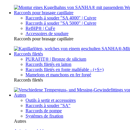
Raccords pour brasage capillaire
Raccords á souder "SA 4000" | Cuivre
Raccords á souder "SA 5000" | Cuivre
RefHP® | CuFe
Accessoires de soudure
Raccords pour brasage capillaire
Raccords filetés
PURAFIT® | Bronze de silicium
Raccords filetés en laiton
Raccords filetés en fonte malléable - (+S+)
Mamelons et manchons en fer forgé
Raccords filetés
Autres
Outils à sertir et accessoires
Raccords à souder "SA"
Raccords de pompe
Systèmes de fixation
Autres