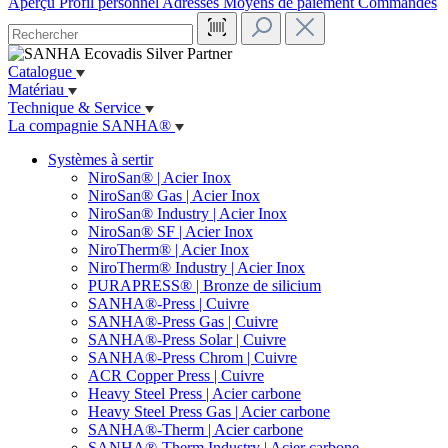
Aperçu
Profil personnel
Adresses
Moyens de paiement
Commandes
Catalogue
Matériau
Technique & Service
La compagnie SANHA®
Systèmes à sertir
NiroSan® | Acier Inox
NiroSan® Gas | Acier Inox
NiroSan® Industry | Acier Inox
NiroSan® SF | Acier Inox
NiroTherm® | Acier Inox
NiroTherm® Industry | Acier Inox
PURAPRESS® | Bronze de silicium
SANHA®-Press | Cuivre
SANHA®-Press Gas | Cuivre
SANHA®-Press Solar | Cuivre
SANHA®-Press Chrom | Cuivre
ACR Copper Press | Cuivre
Heavy Steel Press | Acier carbone
Heavy Steel Press Gas | Acier carbone
SANHA®-Therm | Acier carbone
SANHA®-Therm Industry | Acier carbone