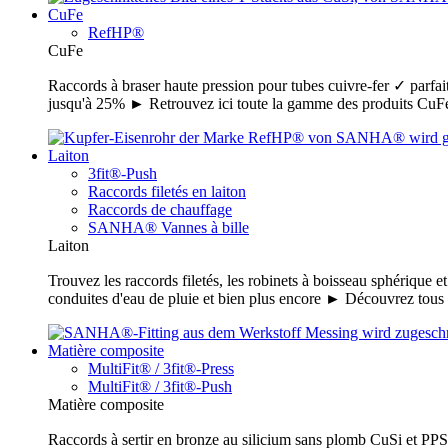
CuFe
RefHP®
CuFe
Raccords à braser haute pression pour tubes cuivre-fer ✓ parfait
jusqu'à 25% ► Retrouvez ici toute la gamme des produits C
Laiton
3fit®-Push
Raccords filetés en laiton
Raccords de chauffage
SANHA® Vannes à bille
Laiton
Trouvez les raccords filetés, les robinets à boisseau sphérique e
conduites d'eau de pluie et bien plus encore ► Découvrez tou
Matière composite
MultiFit® / 3fit®-Press
MultiFit® / 3fit®-Push
Matière composite
Raccords à sertir en bronze au silicium sans plomb CuSi et PPSU