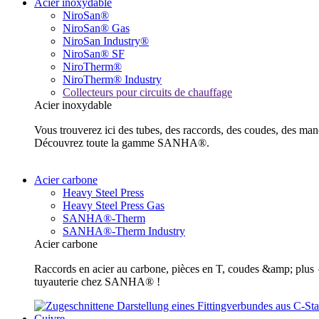
Acier inoxydable
NiroSan®
NiroSan® Gas
NiroSan Industry®
NiroSan® SF
NiroTherm®
NiroTherm® Industry
Collecteurs pour circuits de chauffage
Acier inoxydable
Vous trouverez ici des tubes, des raccords, des coudes, des m
Découvrez toute la gamme SANHA®.
Acier carbone
Heavy Steel Press
Heavy Steel Press Gas
SANHA®-Therm
SANHA®-Therm Industry
Acier carbone
Raccords en acier au carbone, pièces en T, coudes &amp; plus ✓ 
tuyauterie chez SANHA® !
Cuivre