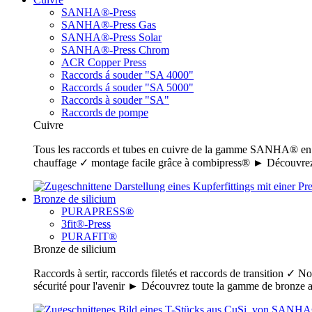
SANHA®-Press
SANHA®-Press Gas
SANHA®-Press Solar
SANHA®-Press Chrom
ACR Copper Press
Raccords á souder "SA 4000"
Raccords á souder "SA 5000"
Raccords à souder "SA"
Raccords de pompe
Cuivre
Tous les raccords et tubes en cuivre de la gamme SANHA® en un c
chauffage ✓ montage facile grâce à combipress® ► Découvrez
Bronze de silicium
PURAPRESS®
3fit®-Press
PURAFIT®
Bronze de silicium
Raccords à sertir, raccords filetés et raccords de transition ✓ N
sécurité pour l'avenir ► Découvrez toute la gamme de bronz