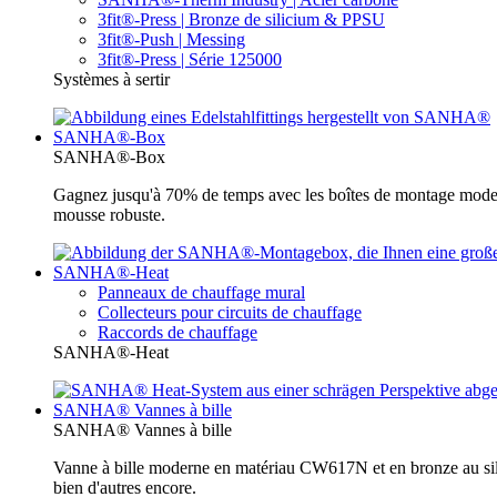
3fit®-Press | Bronze de silicium & PPSU
3fit®-Push | Messing
3fit®-Press | Série 125000
Systèmes à sertir
SANHA®-Box
SANHA®-Box
Gagnez jusqu'à 70% de temps avec les boîtes de montage moder
mousse robuste.
SANHA®-Heat
Panneaux de chauffage mural
Collecteurs pour circuits de chauffage
Raccords de chauffage
SANHA®-Heat
SANHA® Vannes à bille
SANHA® Vannes à bille
Vanne à bille moderne en matériau CW617N et en bronze au sili
bien d'autres encore.