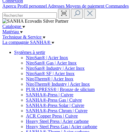
Connexion
Aperçu
Profil personnel
Adresses
Moyens de paiement
Commandes
Catalogue
Matériau
Technique & Service
La compagnie SANHA®
Systèmes à sertir
NiroSan® | Acier Inox
NiroSan® Gas | Acier Inox
NiroSan® Industry | Acier Inox
NiroSan® SF | Acier Inox
NiroTherm® | Acier Inox
NiroTherm® Industry | Acier Inox
PURAPRESS® | Bronze de silicium
SANHA®-Press | Cuivre
SANHA®-Press Gas | Cuivre
SANHA®-Press Solar | Cuivre
SANHA®-Press Chrom | Cuivre
ACR Copper Press | Cuivre
Heavy Steel Press | Acier carbone
Heavy Steel Press Gas | Acier carbone
SANHA®-Therm | Acier carbone