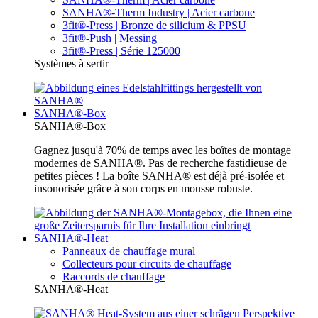
SANHA®-Therm Industry | Acier carbone
3fit®-Press | Bronze de silicium & PPSU
3fit®-Push | Messing
3fit®-Press | Série 125000
Systèmes à sertir
SANHA®-Box
SANHA®-Box
Gagnez jusqu'à 70% de temps avec les boîtes de montage
modernes de SANHA®. Pas de recherche fastidieuse de
petites pièces ! La boîte SANHA® est déjà pré-isolée et
insonorisée grâce à son corps en mousse robuste.
SANHA®-Heat
Panneaux de chauffage mural
Collecteurs pour circuits de chauffage
Raccords de chauffage
SANHA®-Heat