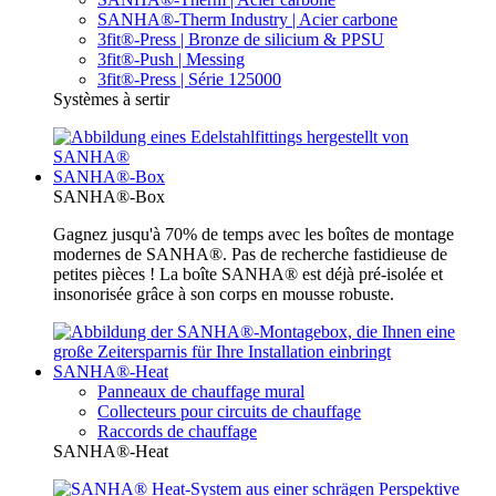
SANHA®-Therm Industry | Acier carbone
3fit®-Press | Bronze de silicium & PPSU
3fit®-Push | Messing
3fit®-Press | Série 125000
Systèmes à sertir
SANHA®-Box
SANHA®-Box
Gagnez jusqu'à 70% de temps avec les boîtes de montage
modernes de SANHA®. Pas de recherche fastidieuse de
petites pièces ! La boîte SANHA® est déjà pré-isolée et
insonorisée grâce à son corps en mousse robuste.
SANHA®-Heat
Panneaux de chauffage mural
Collecteurs pour circuits de chauffage
Raccords de chauffage
SANHA®-Heat