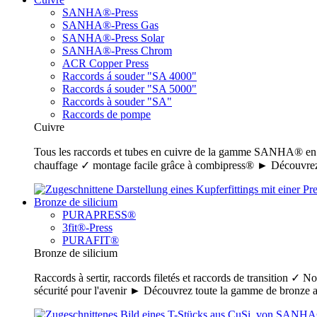
SANHA®-Press
SANHA®-Press Gas
SANHA®-Press Solar
SANHA®-Press Chrom
ACR Copper Press
Raccords á souder "SA 4000"
Raccords á souder "SA 5000"
Raccords à souder "SA"
Raccords de pompe
Cuivre
Tous les raccords et tubes en cuivre de la gamme SANHA® en un c
chauffage ✓ montage facile grâce à combipress® ► Découvrez
Bronze de silicium
PURAPRESS®
3fit®-Press
PURAFIT®
Bronze de silicium
Raccords à sertir, raccords filetés et raccords de transition ✓ N
sécurité pour l'avenir ► Découvrez toute la gamme de bronz