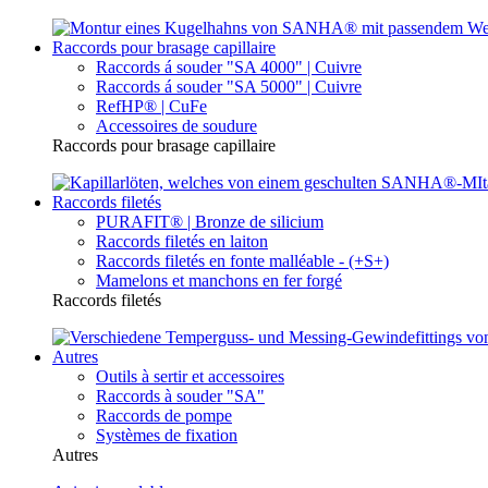
Raccords pour brasage capillaire
Raccords á souder "SA 4000" | Cuivre
Raccords á souder "SA 5000" | Cuivre
RefHP® | CuFe
Accessoires de soudure
Raccords pour brasage capillaire
Raccords filetés
PURAFIT® | Bronze de silicium
Raccords filetés en laiton
Raccords filetés en fonte malléable - (+S+)
Mamelons et manchons en fer forgé
Raccords filetés
Autres
Outils à sertir et accessoires
Raccords à souder "SA"
Raccords de pompe
Systèmes de fixation
Autres