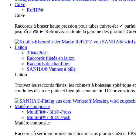
CuFe
RefHP®
CuFe
Raccords à braser haute pression pour tubes cuivre-fer ✓ parfait
jusqu'à 25% ► Retrouvez ici toute la gamme des produits C
Laiton
3fit®-Push
Raccords filetés en laiton
Raccords de chauffage
SANHA® Vannes à bille
Laiton
Trouvez les raccords filetés, les robinets à boisseau sphérique e
conduites d'eau de pluie et bien plus encore ► Découvrez tou
Matière composite
MultiFit® / 3fit®-Press
MultiFit® / 3fit®-Push
Matière composite
Raccords à sertir en bronze au silicium sans plomb CuSi et PPSU