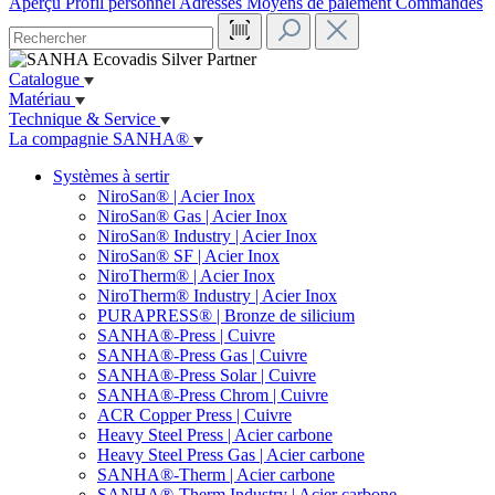
Aperçu
Profil personnel
Adresses
Moyens de paiement
Commandes
Catalogue
Matériau
Technique & Service
La compagnie SANHA®
Systèmes à sertir
NiroSan® | Acier Inox
NiroSan® Gas | Acier Inox
NiroSan® Industry | Acier Inox
NiroSan® SF | Acier Inox
NiroTherm® | Acier Inox
NiroTherm® Industry | Acier Inox
PURAPRESS® | Bronze de silicium
SANHA®-Press | Cuivre
SANHA®-Press Gas | Cuivre
SANHA®-Press Solar | Cuivre
SANHA®-Press Chrom | Cuivre
ACR Copper Press | Cuivre
Heavy Steel Press | Acier carbone
Heavy Steel Press Gas | Acier carbone
SANHA®-Therm | Acier carbone
SANHA®-Therm Industry | Acier carbone