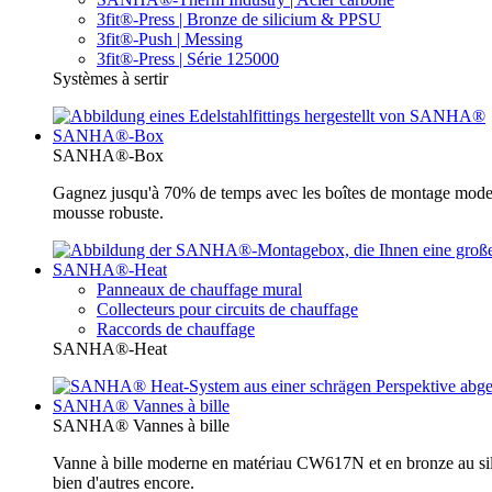
3fit®-Press | Bronze de silicium & PPSU
3fit®-Push | Messing
3fit®-Press | Série 125000
Systèmes à sertir
SANHA®-Box
SANHA®-Box
Gagnez jusqu'à 70% de temps avec les boîtes de montage moder
mousse robuste.
SANHA®-Heat
Panneaux de chauffage mural
Collecteurs pour circuits de chauffage
Raccords de chauffage
SANHA®-Heat
SANHA® Vannes à bille
SANHA® Vannes à bille
Vanne à bille moderne en matériau CW617N et en bronze au sili
bien d'autres encore.