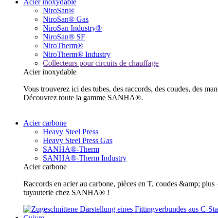
Acier inoxydable
NiroSan®
NiroSan® Gas
NiroSan Industry®
NiroSan® SF
NiroTherm®
NiroTherm® Industry
Collecteurs pour circuits de chauffage
Acier inoxydable
Vous trouverez ici des tubes, des raccords, des coudes, des m
Découvrez toute la gamme SANHA®.
Acier carbone
Heavy Steel Press
Heavy Steel Press Gas
SANHA®-Therm
SANHA®-Therm Industry
Acier carbone
Raccords en acier au carbone, pièces en T, coudes &amp; plus ✓ 
tuyauterie chez SANHA® !
Cuivre